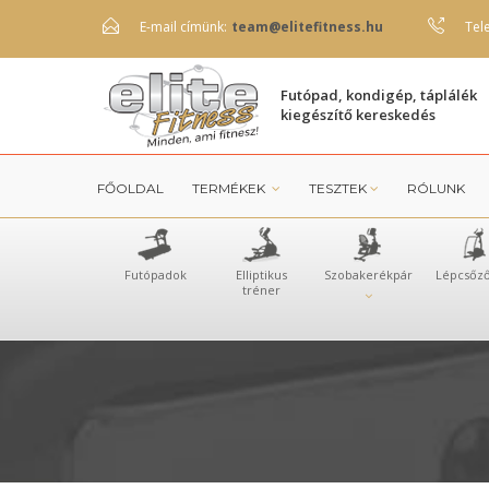
E-mail címünk:
team@elitefitness.hu
Tel
Futópad, kondigép, táplálék
kiegészítő kereskedés
FŐOLDAL
TERMÉKEK
TESZTEK
RÓLUNK
Futópadok
Elliptikus
Szobakerékpár
Lépcsőz
tréner