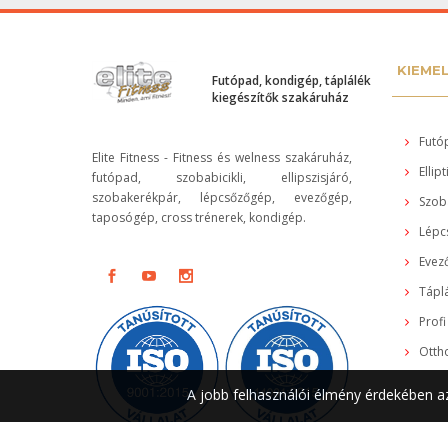
KIEME
Futópad, kondigép, táplálék
kiegészítők szakáruház
Futó
Elite Fitness - Fitness és welness szakáruház,
Ellipt
futópad, szobabicikli, ellipszisjáró,
szobakerékpár, lépcsőzőgép, evezőgép,
Szob
taposógép, cross trénerek, kondigép.
Lépc
Evez
Táplá
Profi
Otth
A jobb felhasználói élmény érdekében az