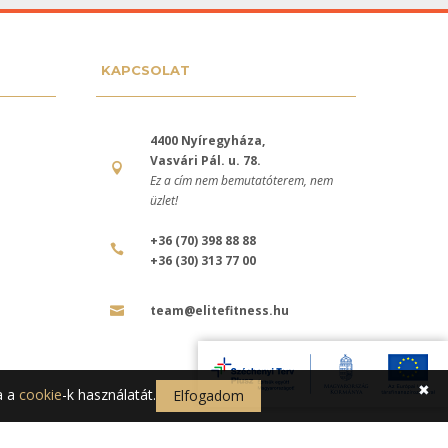
KAPCSOLAT
4400 Nyíregyháza,
Vasvári Pál. u. 78.
Ez a cím nem bemutatóterem, nem
üzlet!
+36 (70) 398 88 88
+36 (30) 313 77 00
team@elitefitness.hu
✖
a a
cookie
-k használatát.
Elfogadom