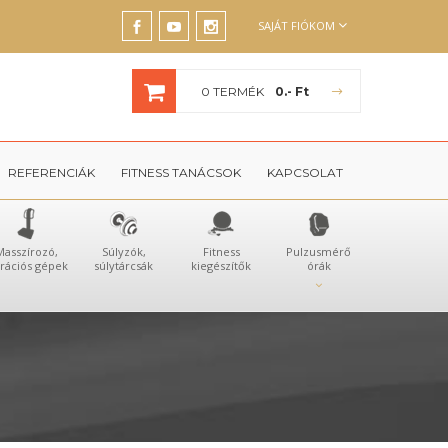
SAJÁT FIÓKOM
0 TERMÉK
0.- Ft
REFERENCIÁK
FITNESS TANÁCSOK
KAPCSOLAT
Masszírozó,
Súlyzók,
Fitness
Pulzusmérő
brációs gépek
súlytárcsák
kiegészítők
órák