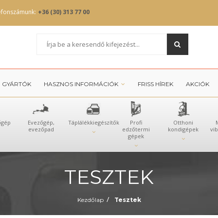
efonszámunk:
+36 (30) 313 77 00
GYÁRTÓK
HASZNOS INFORMÁCIÓK
FRISS HÍREK
AKCIÓK
őgép
Evezőgép,
Táplálékkiegészítők
Profi
Otthoni
evezőpad
edzőtermi
kondigépek
vi
gépek
TESZTEK
/
Kezdőlap
Tesztek