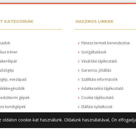
LT KATEGÓRIÁK
HASZNOS LINKEK
padok
Fitness termek berendezése
ikus tréner
Szolgáltatások
akerékpár
Vásárlási tájékoztató
sőzőgép
Garancia, jótállás
őgép, evezőpad
Szállítási információk
lékkiegészítők
Adatkezelési tájékoztató
 edzőtermi gépek
Cookie tájékoztató
oni kondigépek
Elállási nyilatkozat
GYIK
 oldalon cookie-kat használunk. Oldalunk használatával, Ön elfogadj