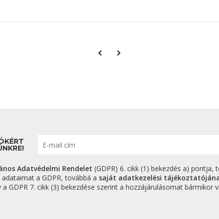
IÓKÉRT
ÜNKRE!
lános Adatvédelmi Rendelet
(GDPR) 6. cikk (1) bekezdés a) pontja, t
s adataimat a GDPR, továbbá a
saját adatkezelési tájékoztatóján
GDPR 7. cikk (3) bekezdése szerint a hozzájárulásomat bármikor vi