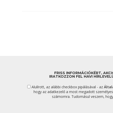
FRISS INFORMÁCIÓKÉRT, AKC
IRATKOZZON FEL HAVI HÍRLEVEL
Alulírott, az alábbi checkbox pipálásával - az
Álta
hogy az adatkezelő a most megadott személye
számomra. Tudomásul veszem, hogy a 