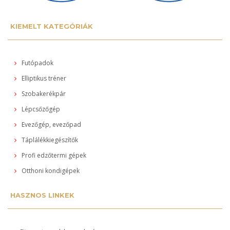
KIEMELT KATEGÓRIÁK
Futópadok
Elliptikus tréner
Szobakerékpár
Lépcsőzőgép
Evezőgép, evezőpad
Táplálékkiegészítők
Profi edzőtermi gépek
Otthoni kondigépek
HASZNOS LINKEK