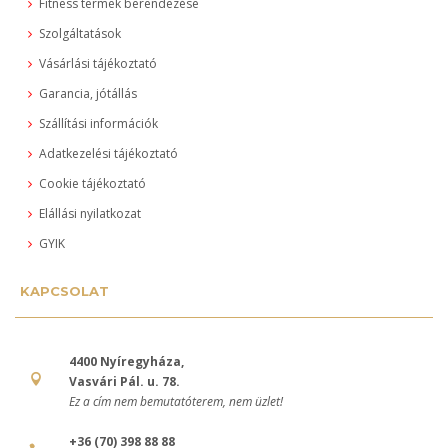
Fitness termek berendezése
Szolgáltatások
Vásárlási tájékoztató
Garancia, jótállás
Szállítási információk
Adatkezelési tájékoztató
Cookie tájékoztató
Elállási nyilatkozat
GYIK
KAPCSOLAT
4400 Nyíregyháza,
Vasvári Pál. u. 78.
Ez a cím nem bemutatóterem, nem üzlet!
+36 (70) 398 88 88