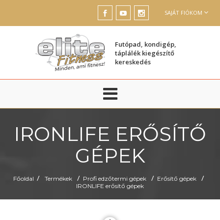
SAJÁT FIÓKOM
Futópad, kondigép,
táplálék kiegészítő
kereskedés
IRONLIFE ERŐSÍTŐ
GÉPEK
/
/
/
/
Főoldal
Termékek
Profi edzőtermi gépek
Erősítő gépek
IRONLIFE erősítő gépek