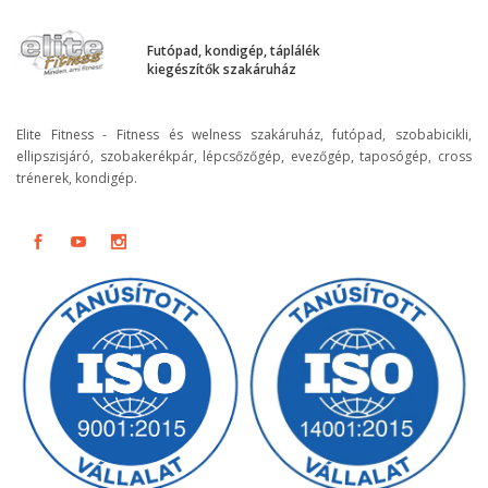
Futópad, kondigép, táplálék
kiegészítők szakáruház
Elite Fitness - Fitness és welness szakáruház, futópad, szobabicikli,
ellipszisjáró, szobakerékpár, lépcsőzőgép, evezőgép, taposógép, cross
trénerek, kondigép.