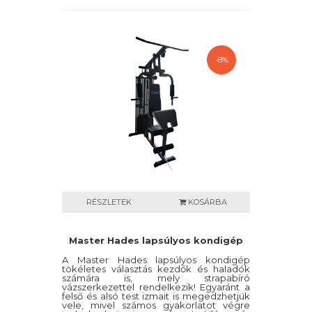
-8%
RÉSZLETEK
KOSÁRBA
Master Hades lapsúlyos kondigép
A Master Hades lapsúlyos kondigép
tökéletes választás kezdők és haladók
számára is, mely strapabíró
vázszerkezettel rendelkezik! Egyaránt a
felső és alsó test izmait is megedzhetjük
vele, mivel számos gyakorlatot végre