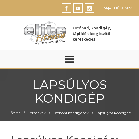
SAJÁT FIÓKOM
Futópad, kondigép,
táplálék kiegészítő
kereskedés
LAPSÚLYOS
KONDIGÉP
/
/
/
Főoldal
Termékek
Otthoni kondigépek
Lapsúlyos kondigép