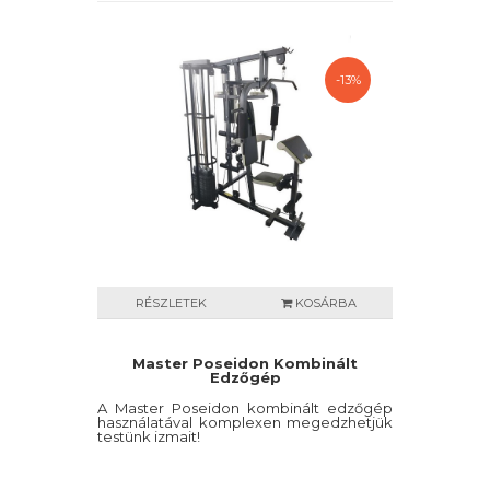
-13%
RÉSZLETEK
KOSÁRBA
Master Poseidon Kombinált
Edzőgép
A Master Poseidon kombinált edzőgép
használatával komplexen megedzhetjük
testünk izmait!