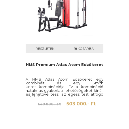
RÉSZLETEK
KOSÁRBA
HMS Premium Atlas Atom Edzőkeret
A HMS Atlas Atom Edzőkeret egy
kombinált és egy Smith
keret kombinációja. Ez a kombináció
hatalmas gyakorlati lehetőségeket kínál,
és lehetővé teszi az egész test átfogó
edzését.
503 000.- Ft
649 000.- Ft