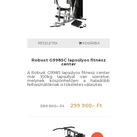
RÉSZLETEK
KOSÁRBA
Robust G9985C lapsúlyos fitnesz
center
A Robust G9985 lapsúlyos fitnesz center
már 100kg lapsúllyal van szerelve,
melynek köszönhetően a haladóbb
felhasználóknak is tökéletes választás.
299 900.- Ft
389 900.- Ft