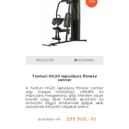
-14%
RÉSZLETEK
KOSÁRBA
Tunturi HG20 lapsúlyos fitnesz
center
A Tunturi HG20 lapsúlyos fitnesz center
egy magas minőségű, időtálló és
impozáns megjelnésű gép. Minden olyan
kezdő vagy akár haladó sportolni és
erősödni vágyó embernek ajáljuk akik
szeretnék kitűzött céljaikat elérni.
299 900.- Ft
349 900.- Ft