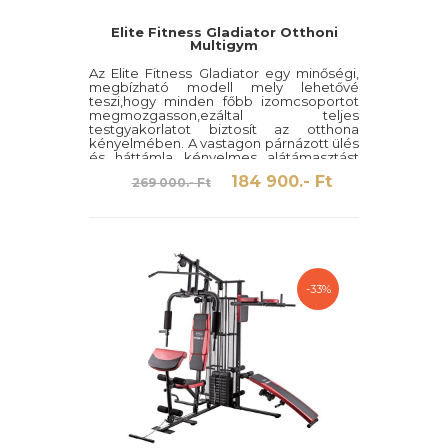
Elite Fitness Gladiator Otthoni
Multigym
Az Elite Fitness Gladiator egy minőségi,
megbízható modell mely lehetővé
teszi,hogy minden főbb izomcsoportot
megmozgasson,ezáltal teljes
testgyakorlatot biztosít az otthona
kényelmében. A vastagon párnázott ülés
és háttámla kényelmes alátámasztást
biztosít,az edzés folyamán.
184 900.- Ft
269 000.- Ft
-33%