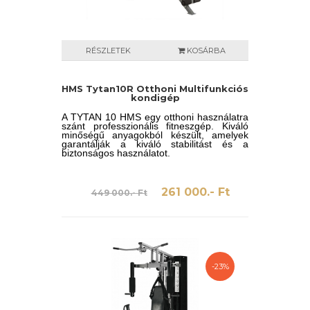
RÉSZLETEK
KOSÁRBA
HMS Tytan10R Otthoni Multifunkciós
kondigép
A TYTAN 10 HMS egy otthoni használatra
szánt professzionális fitneszgép. Kiváló
minőségű anyagokból készült, amelyek
garantálják a kiváló stabilitást és a
biztonságos használatot.
261 000.- Ft
449 000.- Ft
-23%