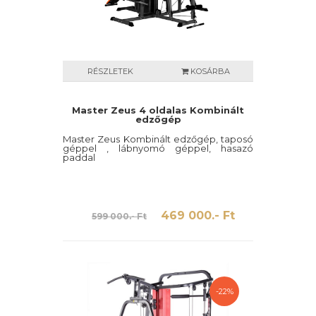
RÉSZLETEK
KOSÁRBA
Master Zeus 4 oldalas Kombinált
edzőgép
Master Zeus Kombinált edzőgép, taposó
géppel , lábnyomó géppel, hasazó
paddal
469 000.- Ft
599 000.- Ft
-22%