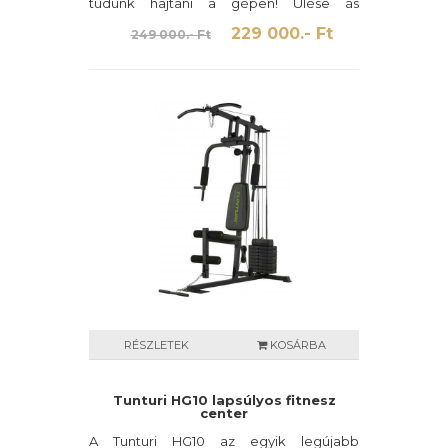
tudunk hajtani a gépen! Ülése ás
háttámlája is személyre szabható.
229 000.- Ft
249 000.- Ft
RÉSZLETEK
KOSÁRBA
Tunturi HG10 lapsúlyos fitnesz
center
A Tunturi HG10 az egyik legújabb