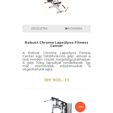
RÉSZLETEK
KOSÁRBA
Robust Chrome Lapsúlyos Fitness
Center
A Robust Chrome Lapsúlyos Fitness
Center egy többfunkciós gép, amivel a
test minden részét megdolgoztathatjuk.
A gép 70kg lapsúllyal rendelkezik, így
már intenzívebb edzésmunkát is
végezhetünk rajta.
189 900.- Ft
-33%