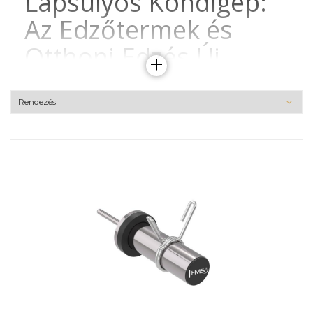
Lapsúlyos Kondigép:
Az Edzőtermek és
Otthoni Edzés Új
+
Kedvencei
Az elmúlt években egyre népszerűbbé váltak a lapsúlyos
kondigépek mind az edzőtermekben, mind az otthoni
edzésben. Ezek a gépek nemcsak az edzés hatékonyságát
növelik, hanem sokkal biztonságosabbak és
felhasználóbarátabbak is, mint hagyományos társaik.
Ebben a cikkben részletesen bemutatjuk, miért érdemes a
lapsúlyos kondigépeket választani, milyen előnyeik
vannak, és hogyan segíthetnek elérni fitneszcéljainkat.
Mi az a Lapsúlyos
Kondigép?
A lapsúlyos kondigépek olyan erőnléti edzőgépek, amelyek
beépített lapsúlyos rendszert használnak a terhelés
biztosításához. Az ilyen gépekben a súlyokat lapok
formájában helyezik el egy sorban vagy oszlopban, és a