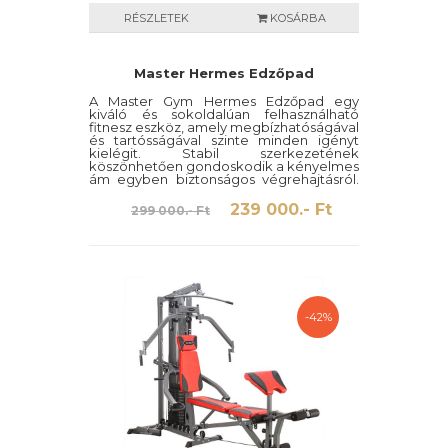
RÉSZLETEK
KOSÁRBA
Master Hermes Edzőpad
A Master Gym Hermes Edzőpad egy
kiváló és sokoldalúan felhasználható
fitnesz eszköz, amely megbízhatóságával
és tartósságával szinte minden igényt
kielégit. Stabil szerkezetének
köszönhetően gondoskodik a kényelmes
ám egyben biztonságos végrehajtásról.
A kondigépet használhatjuk mellizom
erősítésére, fekvenyomásra és a láb
239 000.- Ft
299 000.- Ft
megerősítésére is.
-42%