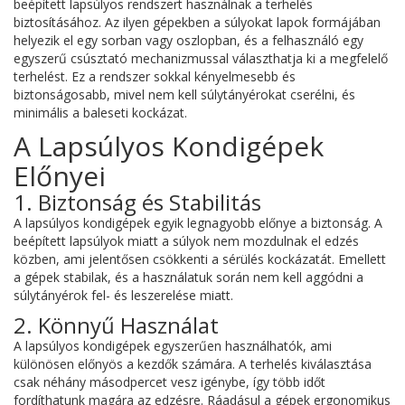
beépített lapsúlyos rendszert használnak a terhelés
biztosításához. Az ilyen gépekben a súlyokat lapok formájában
helyezik el egy sorban vagy oszlopban, és a felhasználó egy
egyszerű csúsztató mechanizmussal választhatja ki a megfelelő
terhelést. Ez a rendszer sokkal kényelmesebb és
biztonságosabb, mivel nem kell súlytányérokat cserélni, és
minimális a baleseti kockázat.
A Lapsúlyos Kondigépek
Előnyei
1. Biztonság és Stabilitás
A lapsúlyos kondigépek egyik legnagyobb előnye a biztonság. A
beépített lapsúlyok miatt a súlyok nem mozdulnak el edzés
közben, ami jelentősen csökkenti a sérülés kockázatát. Emellett
a gépek stabilak, és a használatuk során nem kell aggódni a
súlytányérok fel- és leszerelése miatt.
2. Könnyű Használat
A lapsúlyos kondigépek egyszerűen használhatók, ami
különösen előnyös a kezdők számára. A terhelés kiválasztása
csak néhány másodpercet vesz igénybe, így több időt
fordíthatunk magára az edzésre. Ráadásul a gépek ergonomikus