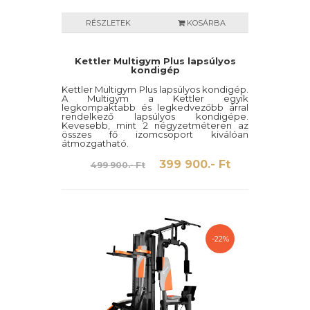
RÉSZLETEK
KOSÁRBA
Kettler Multigym Plus lapsúlyos
kondigép
Kettler Multigym Plus lapsúlyos kondigép.
A Multigym a Kettler egyik
legkompaktabb és legkedvezőbb árral
rendelkező lapsúlyos kondigépe.
Kevesebb, mint 2 négyzetméteren az
összes fő izomcsoport kiválóan
átmozgatható.
399 900.- Ft
499 900.- Ft
-22%