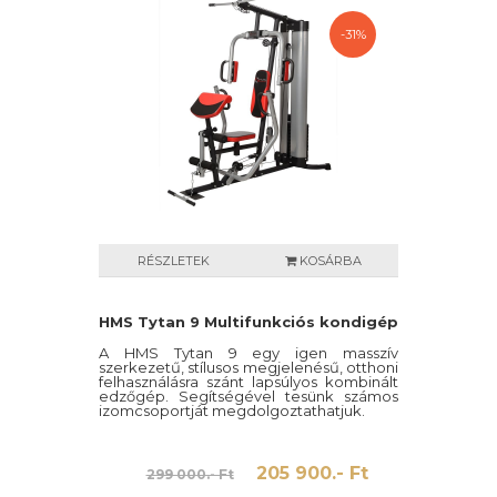
-31%
RÉSZLETEK
KOSÁRBA
HMS Tytan 9 Multifunkciós kondigép
A HMS Tytan 9 egy igen masszív
szerkezetű, stílusos megjelenésű, otthoni
felhasználásra szánt lapsúlyos kombinált
edzőgép. Segítségével tesünk számos
izomcsoportját megdolgoztathatjuk.
205 900.- Ft
299 000.- Ft