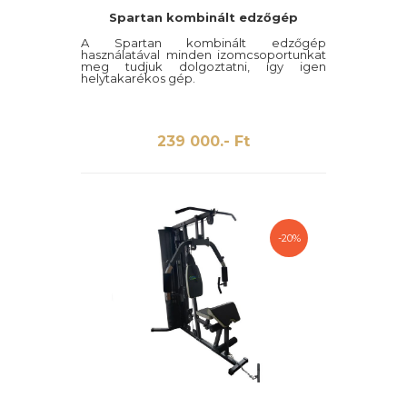
Spartan kombinált edzőgép
A Spartan kombinált edzőgép
használatával minden izomcsoportunkat
meg tudjuk dolgoztatni, így igen
helytakarékos gép.
239 000.- Ft
-20%