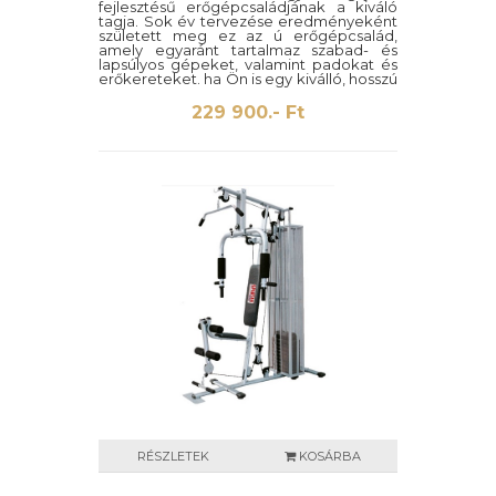
fejlesztésű erőgépcsaládjának a kiváló
tagja. Sok év tervezése eredményeként
született meg ez az ú erőgépcsalád,
amely egyaránt tartalmaz szabad- és
lapsúlyos gépeket, valamint padokat és
erőkereteket. ha Ön is egy kiválló, hosszú
éveken át tartós és megbízható
terméket keres, akkor válogasson
229 900.- Ft
kedvére a Tunturi termékek széles és
kiemelkedő kínálatából.
RÉSZLETEK
KOSÁRBA