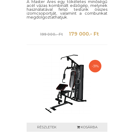
A Master Ares egy tökéletes minőségű
acél vázas kombinált edzőgép, melynek
használatával felső testünk összes
izomcsoportját, valamint a combunkat
megdolgoztathatjuk.
179 000.- Ft
199 000.- Ft
-31%
RÉSZLETEK
KOSÁRBA