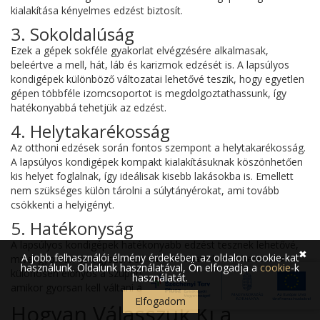
kialakítása kényelmes edzést biztosít.
3. Sokoldalúság
Ezek a gépek sokféle gyakorlat elvégzésére alkalmasak,
beleértve a mell, hát, láb és karizmok edzését is. A lapsúlyos
kondigépek különböző változatai lehetővé teszik, hogy egyetlen
gépen többféle izomcsoportot is megdolgoztathassunk, így
hatékonyabbá tehetjük az edzést.
4. Helytakarékosság
Az otthoni edzések során fontos szempont a helytakarékosság.
A lapsúlyos kondigépek kompakt kialakításuknak köszönhetően
kis helyet foglalnak, így ideálisak kisebb lakásokba is. Emellett
nem szükséges külön tárolni a súlytányérokat, ami tovább
csökkenti a helyigényt.
5. Hatékonyság
A lapsúlyos kondigépek hatékonyabb edzést tesznek lehetővé,
✖
A jobb felhasználói élmény érdekében az oldalon cookie-kat
mivel gyorsan és egyszerűen változtathatjuk a terhelést. Ez
használunk. Oldalunk használatával, Ön elfogadja a
cookie
-k
különösen előnyös a szuperszettek és körkörös edzések során,
használatát.
amikor gyorsan kell váltani a gyakorlatok között.
Elfogadom
Hogyan Válasszuk Ki a