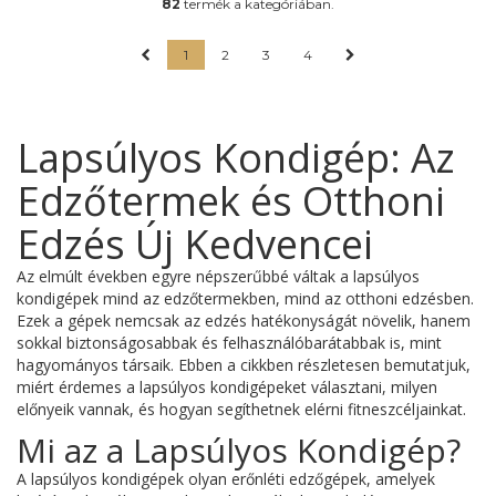
82
termék a kategóriában.
1
2
3
4
Lapsúlyos Kondigép: Az
Edzőtermek és Otthoni
Edzés Új Kedvencei
Az elmúlt években egyre népszerűbbé váltak a lapsúlyos
kondigépek mind az edzőtermekben, mind az otthoni edzésben.
Ezek a gépek nemcsak az edzés hatékonyságát növelik, hanem
sokkal biztonságosabbak és felhasználóbarátabbak is, mint
hagyományos társaik. Ebben a cikkben részletesen bemutatjuk,
miért érdemes a lapsúlyos kondigépeket választani, milyen
előnyeik vannak, és hogyan segíthetnek elérni fitneszcéljainkat.
Mi az a Lapsúlyos Kondigép?
A lapsúlyos kondigépek olyan erőnléti edzőgépek, amelyek