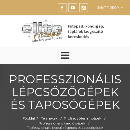
SAJÁT FIÓKOM
Futópad, kondigép,
táplálék kiegészítő
kereskedés
PROFESSZIONÁLIS
LÉPCSŐZŐGÉPEK
ÉS TAPOSÓGÉPEK
/
/
/
Főoldal
Termékek
Profi edzőtermi gépek
/
Professzionális kardió gépek
Professzionális lépcsőzőgépek és taposógépek