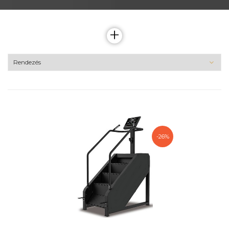
+
-26%