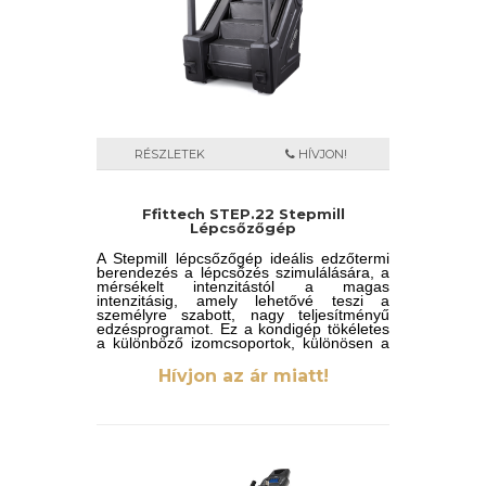
RÉSZLETEK
HÍVJON!
Ffittech STEP.22 Stepmill
Lépcsőzőgép
A Stepmill lépcsőzőgép ideális edzőtermi
berendezés a lépcsőzés szimulálására, a
mérsékelt intenzitástól a magas
intenzitásig, amely lehetővé teszi a
személyre szabott, nagy teljesítményű
edzésprogramot. Ez a kondigép tökéletes
a különböző izomcsoportok, különösen a
farizmok és az alsótest stimulálására
számos edzési lehetőséggel, például
Hívjon az ár miatt!
mászó- és visszarúgó gyakorlatokkal.