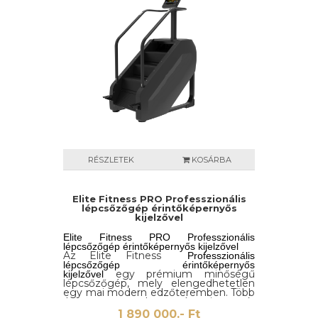
RÉSZLETEK
KOSÁRBA
Elite Fitness PRO Professzionális
lépcsőzőgép érintőképernyős
kijelzővel
Elite Fitness PRO Professzionális
lépcsőzőgép érintőképernyős kijelzővel
Az Elite Fitness
Professzionális
lépcsőzőgép érintőképernyős
egy prémium minőségű
kijelzővel
lépcsőzőgép, mely elengedhetetlen
egy mai modern edzőteremben. Több
éves tapasztalatra és innovatív
technológiára épül, mely könnyen
1 890 000.- Ft