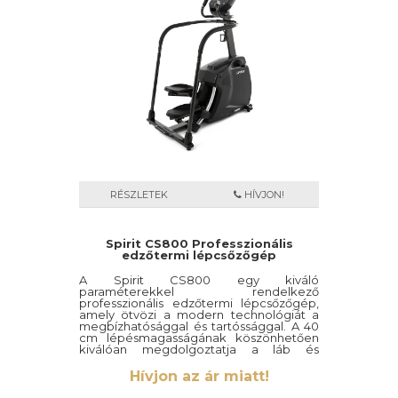
RÉSZLETEK
HÍVJON!
Spirit CS800 Professzionális
edzőtermi lépcsőzőgép
A Spirit CS800 egy kiváló
paraméterekkel rendelkező
professzionális edzőtermi lépcsőzőgép,
amely ötvözi a modern technológiát a
megbízhatósággal és tartóssággal. A 40
cm lépésmagasságának köszönhetően
kiválóan megdolgoztatja a láb és
fenékizmainkat, mindamellett a kiváló
mozgáspályájának köszönhetően
Hívjon az ár miatt!
rendkívűl kíméletes ízületeink számára.