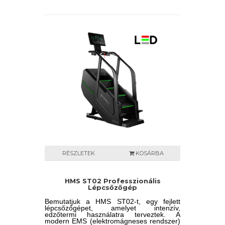
használható bárki számára.
RÉSZLETEK
KOSÁRBA
HMS ST02 Professzionális
Lépcsőzőgép
Bemutatjuk a HMS ST02-t, egy fejlett
lépcsőzőgépet, amelyet intenzív,
edzőtermi használatra terveztek. A
modern EMS (elektromágneses rendszer)