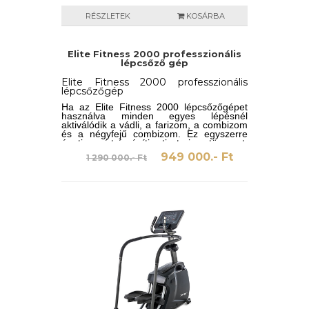
RÉSZLETEK
KOSÁRBA
Elite Fitness 2000 professzionális
lépcsőző gép
Elite Fitness 2000 professzionális
lépcsőzőgép
Ha az Elite Fitness 2000 lépcsőzőgépet
használva m
inden egyes lépésnél
aktiválódik a vádli, a farizom, a combizom
és a négyfejű combizom. Ez egyszerre
égeti a zsírt és építi a tiszta izomtömeget.
Ha egyenesen nézel, és nem hajlítod
949 000.- Ft
1 290 000.- Ft
előre a felsőtestedet, a törzsizmaid is
aktiválódnak.