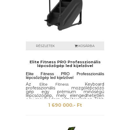
RÉSZLETEK
KOSÁRBA
Elite Fitness PRO Professzionális
lépcsőzőgép led kijelzővel
Elite Fitness PRO Professzionális
lépcsőzőgép led kijelzővel
Az
Keyboard
Elite Fitness
professzionális mozgólépcsőző
gép egy prémium minőségű
lépcsőzőgép, mely elengedhetetlen
egy mai modern edzőteremben. Több
éves tapasztalatra és innovatív
1 690 000.- Ft
technológiára épül, mely könnyen
használható bárki számára.