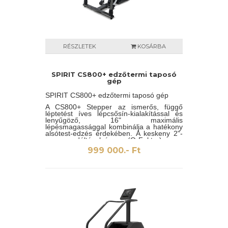
RÉSZLETEK
KOSÁRBA
SPIRIT CS800+ edzőtermi taposó
gép
SPIRIT CS800+ edzőtermi taposó gép
A CS800+ Stepper az ismerős, függő
léptetést íves lépcsősín-kialakítással és
lenyűgöző, 16" maximális
lépésmagassággal kombinálja a hatékony
alsótest-edzés érdekében. A keskeny 2"-
os pedáltávolság (Q-Faktor), a
nagyméretű, párnázott pedálok és a
999 000.- Ft
masszív kapaszkodó kialakítása
együttesen egy hihetetlenül kényelmes és
helytakarékos kardióegységet
eredményez.