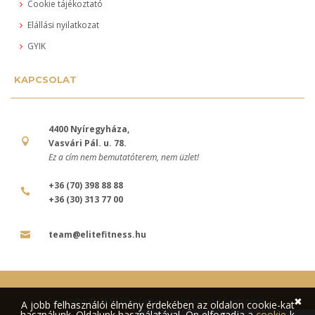
Cookie tájékoztató
Elállási nyilatkozat
GYIK
KAPCSOLAT
4400 Nyíregyháza,
Vasvári Pál. u. 78.
Ez a cím nem bemutatóterem, nem üzlet!
+36 (70) 398 88 88
+36 (30) 313 77 00
team@elitefitness.hu
✖
Copyright © 2017 Elite Fitness | Minden jog fenntartva.
A jobb felhasználói élmény érdekében az oldalon cookie-kat
használunk. Oldalunk használatával, Ön elfogadja a
cookie
-k