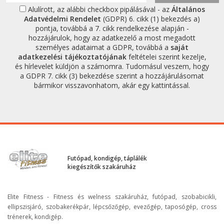
Alulírott, az alábbi checkbox pipálásával - az
Általános
Adatvédelmi Rendelet
(GDPR) 6. cikk (1) bekezdés a)
pontja, továbbá a 7. cikk rendelkezése alapján -
hozzájárulok, hogy az adatkezelő a most megadott
személyes adataimat a GDPR, továbbá a
saját
adatkezelési tájékoztatójának
feltételei szerint kezelje,
és hírlevelet küldjön a számomra. Tudomásul veszem, hogy
a GDPR 7. cikk (3) bekezdése szerint a hozzájárulásomat
bármikor visszavonhatom, akár egy kattintással.
Futópad, kondigép, táplálék
kiegészítők szakáruház
Elite Fitness - Fitness és welness szakáruház, futópad, szobabicikli,
ellipszisjáró, szobakerékpár, lépcsőzőgép, evezőgép, taposógép, cross
trénerek, kondigép.