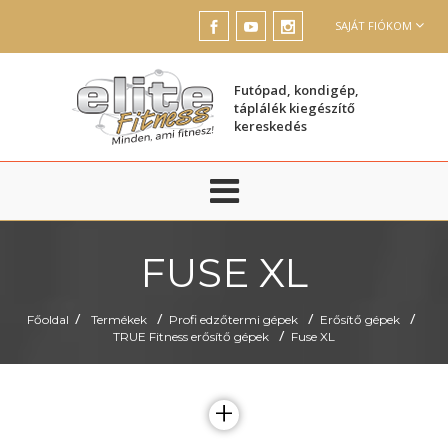
SAJÁT FIÓKOM
Futópad, kondigép,
táplálék kiegészítő
kereskedés
FUSE XL
/
/
/
/
Főoldal
Termékek
Profi edzőtermi gépek
Erősítő gépek
/
TRUE Fitness erősítő gépek
Fuse XL
+