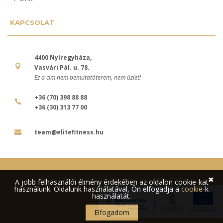
KAPCSOLAT
4400 Nyíregyháza,
Vasvári Pál. u. 78.
Ez a cím nem bemutatóterem, nem üzlet!
+36 (70) 398 88 88
+36 (30) 313 77 00
team@elitefitness.hu
✖
Copyright © 2017 Elite Fitness | Minden jog fenntartva.
A jobb felhasználói élmény érdekében az oldalon cookie-kat
használunk. Oldalunk használatával, Ön elfogadja a
cookie
-k
használatát.
Elfogadom