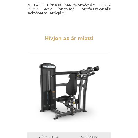
A TRUE Fitness Mellnyomógép FUSE-
0900 egy innovatív professzionális
edzőtermi erőgép.
Hívjon az ár miatt!
RÉSZLETEK
HÍVJON!