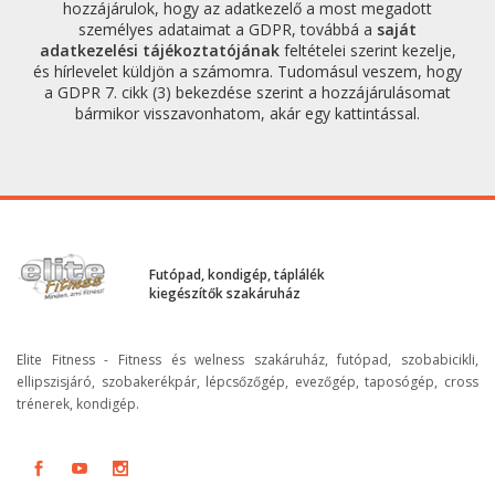
hozzájárulok, hogy az adatkezelő a most megadott
személyes adataimat a GDPR, továbbá a
saját
adatkezelési tájékoztatójának
feltételei szerint kezelje,
és hírlevelet küldjön a számomra. Tudomásul veszem, hogy
a GDPR 7. cikk (3) bekezdése szerint a hozzájárulásomat
bármikor visszavonhatom, akár egy kattintással.
Futópad, kondigép, táplálék
kiegészítők szakáruház
Elite Fitness - Fitness és welness szakáruház, futópad, szobabicikli,
ellipszisjáró, szobakerékpár, lépcsőzőgép, evezőgép, taposógép, cross
trénerek, kondigép.