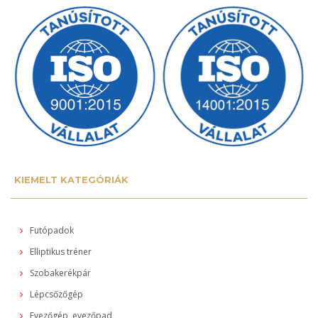
KIEMELT KATEGÓRIÁK
Futópadok
Elliptikus tréner
Szobakerékpár
Lépcsőzőgép
Evezőgép, evezőpad