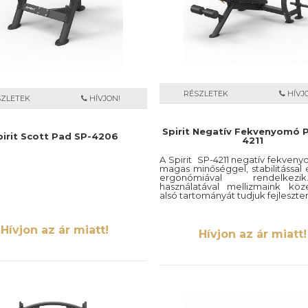
RÉSZLETEK
HÍVJ
SZLETEK
HÍVJON!
Spirit Negatív Fekvenyomó 
pirit Scott Pad SP-4206
4211
A Spirit SP-4211 negatív fekven
magas minőséggel, stabilitással 
ergonómiával rendelke
használatával mellizmaink kö
alsó tartományát tudjuk fejleszten
Hívjon az ár miatt!
Hívjon az ár miatt!