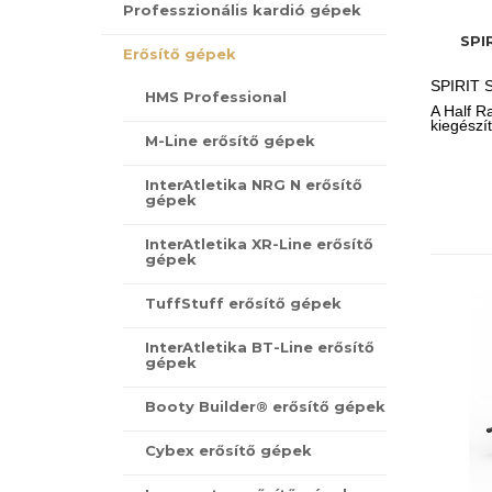
Professzionális kardió gépek
SPI
Erősítő gépek
SPIRIT S
HMS Professional
A Half R
kiegészít
M-Line erősítő gépek
InterAtletika NRG N erősítő
gépek
InterAtletika XR-Line erősítő
gépek
TuffStuff erősítő gépek
InterAtletika BT-Line erősítő
gépek
Booty Builder® erősítő gépek
Cybex erősítő gépek