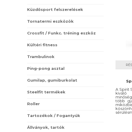
Küzdősport felszerelések
Tornatermi eszközök
Crossfit / Funkc. tréning eszköz
Kültéri fitness
Trambulinok
RÉ
Ping-pong asztal
Gumilap, gumiburkolat
Sp
A Spirit
Steelfit termékek
kivál
minőség
több gy
Roller
miköz
köszön
sérülés
Tartozékok / Fogantyúk
Állványok, tartók