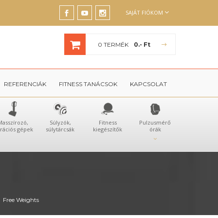
SAJÁT FIÓKOM
0 TERMÉK
0.- Ft
REFERENCIÁK
FITNESS TANÁCSOK
KAPCSOLAT
Masszírozó,
Súlyzók,
Fitness
Pulzusmérő
brációs gépek
súlytárcsák
kiegészítők
órák
Free Weights