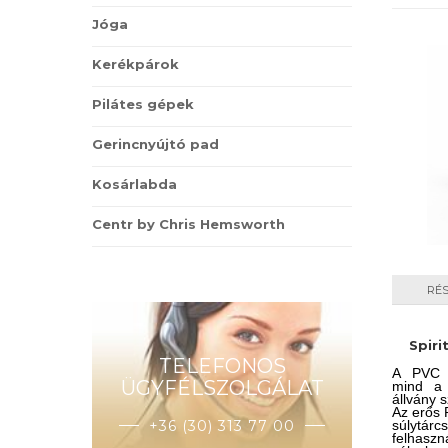
Jóga
Kerékpárok
Pilátes gépek
Gerincnyújtó pad
Kosárlabda
Centr by Chris Hemsworth
RÉ
Spiri
TELEFONOS
A PVC l
ÜGYFÉLSZOLGÁLAT
mind a 
állvány 
Az erős 
súlytár
+36 (30) 313 77 00
felhasz