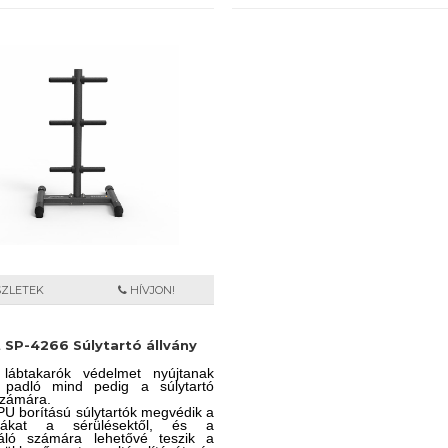
SZLETEK
HÍVJON!
t SP-4266 Súlytartó állvány
ábtakarók védelmet nyújtanak
padló mind pedig a súlytartó
számára.
PU borítású súlytartók megvédik a
csákat a sérülésektől, és a
náló számára lehetővé teszik a