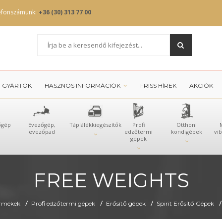
efonszámunk:
+36 (30) 313 77 00
GYÁRTÓK
HASZNOS INFORMÁCIÓK
FRISS HÍREK
AKCIÓK
őgép
Evezőgép,
Táplálékkiegészítők
Profi
Otthoni
evezőpad
edzőtermi
kondigépek
vi
gépek
FREE WEIGHTS
/
/
/
/
rmékek
Profi edzőtermi gépek
Erősítő gépek
Spirit Erősítő Gépek