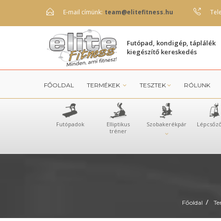
E-mail címünk:
team@elitefitness.hu
Tel
Futópad, kondigép, táplálék
kiegészítő kereskedés
FŐOLDAL
TERMÉKEK
TESZTEK
RÓLUNK
Futópadok
Elliptikus
Szobakerékpár
Lépcsőz
tréner
/
Főoldal
Te