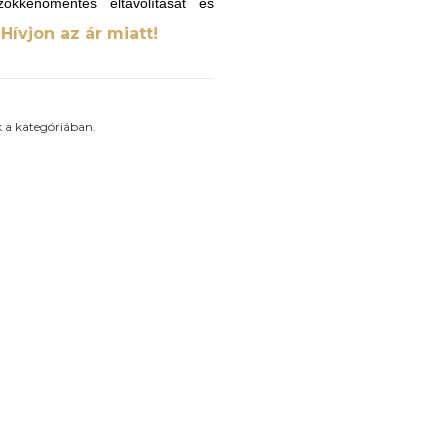
zökkenőmentes eltávolítását és
Hívjon az ár miatt!
 a kategóriában.