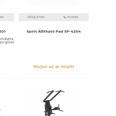
ON!
RÉSZLETEK
HÍVJON!
201
Spirit Állítható Pad SP-4204
nálatra.
görgővel
Hívjon az ár miatt!