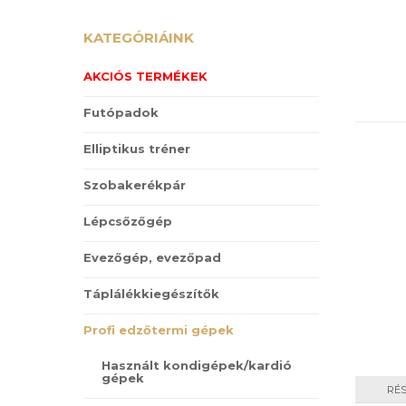
KATEGÓRIÁINK
AKCIÓS TERMÉKEK
Futópadok
Elliptikus tréner
Szobakerékpár
Lépcsőzőgép
Evezőgép, evezőpad
Táplálékkiegészítők
Profi edzőtermi gépek
Használt kondigépek/kardió
gépek
RÉ