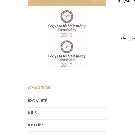
súlyok 
cseréjét.
13
termék
GYÁRTÓK
IRONLIFE
NILS
Kettler