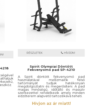
RÉSZLETEK
HÍVJON!
ON!
Spirit Olympiai Döntött
-4218
Fekvenyomó pad SP-4210
tségével
A Spirit döntött fekvenyomó pad
thatjuk
használatával mellizmaink felső
rkezetű,
tartományát tudjuk hatékonyan
eszköz.
megdolgoztatni és megerősíteni. A pad
magas minőségű, időtálló és masszív
szerkezettel rendelkezik amely minden
edzőterem alapvető tartozékává teheti.
Hívjon az ár miatt!