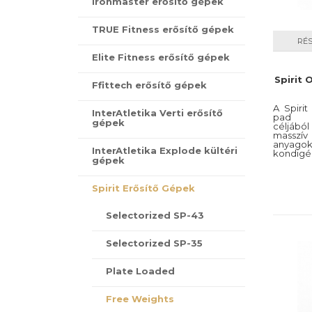
Ironmaster erősítő gépek
TRUE Fitness erősítő gépek
RÉ
Elite Fitness erősítő gépek
Spirit
Ffittech erősítő gépek
A Spiri
InterAtletika Verti erősítő
pad me
gépek
céljábó
masszív
anyago
InterAtletika Explode kültéri
kondigé
gépek
Spirit Erősítő Gépek
Selectorized SP-43
Selectorized SP-35
Plate Loaded
Free Weights