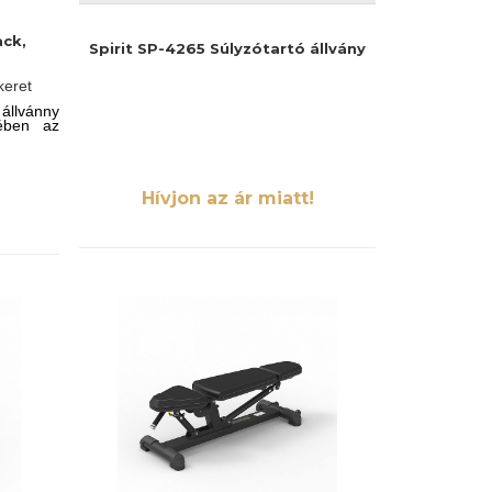
ck,
Spirit SP-4265 Súlyzótartó állvány
keret
vánny
ében az
Hívjon az ár miatt!