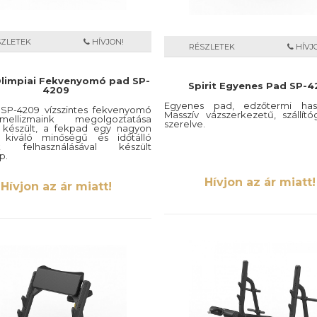
SZLETEK
HÍVJON!
RÉSZLETEK
HÍVJ
 Olimpiai Fekvenyomó pad SP-
Spirit Egyenes Pad SP-4
4209
Egyenes pad, edzőtermi hasz
t SP-4209 vízszintes fekvenyomó
Masszív vázszerkezetű, szállító
llizmaink megolgoztatása
szerelve.
l készült, a fekpad egy nagyon
 kiváló minőségű és időtálló
k felhasználásával készült
p.
Hívjon az ár miatt!
Hívjon az ár miatt!