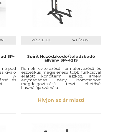
ON!
RÉSZLETEK
HÍVJON!
Pad SP-
Spirit Huzódzkodó/tolódzkodó
állvány SP-4219
yomó pad
Remek kivitelezésű, formatervezésű és
és kiváló
esztétikus megjelenésű több funkcióval
zik. A
ellátott konditermi eszköz, amely
zépső és
egymagában négy izomcsoport
i.
megdolgoztatását teszi lehetővé
használója számára.
Hívjon az ár miatt!