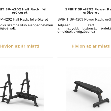
RIT SP-4202 Half Rack, fél
SPIRIT SP-4203 Power Ra
erőkeret
erőkeret
P-4202 Half Rack, fél erőkeret
SPIRIT SP-4203 Power Rack, erő
acks számos klub elengedhetetlen
Teljesen zárt áll
őjévé vált.
a nagyobb biztonság érdek
emelések elvégzésehez
Hívjon az ár miatt!
Hívjon az ár miatt!