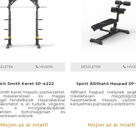
SZLETEK
HÍVJON!
RÉSZLETEK
HÍVJ
irit Smith Keret SP-4222
Spirit Állítható Haspad SP
 Smith keret masszív szerkezettel,
Állítható haspad, melynek segí
ó mejelenéssel és magas
tökéletesen megdolgozta
gel rendelkezik. Használatával
hasizmainkat. Masszív vázsze
akorlatot is el tudunk végezni,
kényelmes párnázatú edzőtermi 
ben a mozgáspályájának
hetően biztonságosan és
mentesen edzünk.
Hívjon az ár miatt!
Hívjon az ár miatt!