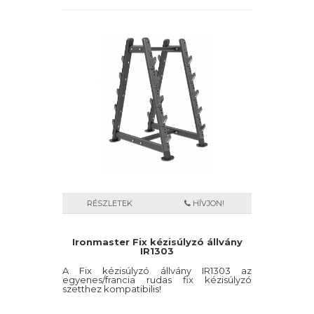
RÉSZLETEK
HÍVJON!
Ironmaster Fix kézisúlyzó állvány
IR1303
A Fix kézisúlyzó állvány IR1303 az
egyenes/francia rudas fix kézisúlyzó
szetthez kompatibilis!