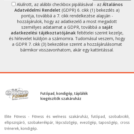
Alulírott, az alábbi checkbox pipálásával - az
Általános
Adatvédelmi Rendelet
(GDPR) 6. cikk (1) bekezdés a)
pontja, továbbá a 7. cikk rendelkezése alapján -
hozzájárulok, hogy az adatkezelő a most megadott
személyes adataimat a GDPR, továbbá a
saját
adatkezelési tájékoztatójának
feltételei szerint kezelje,
és hírlevelet küldjön a számomra. Tudomásul veszem, hogy
a GDPR 7. cikk (3) bekezdése szerint a hozzájárulásomat
bármikor visszavonhatom, akár egy kattintással.
Futópad, kondigép, táplálék
kiegészítők szakáruház
Elite Fitness - Fitness és welness szakáruház, futópad, szobabicikli,
ellipszisjáró, szobakerékpár, lépcsőzőgép, evezőgép, taposógép, cross
trénerek, kondigép.