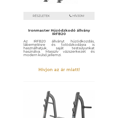
RÉSZLETEK
HÍVJON!
Ironmaster Húzódzkodó állvány
IRFB20
Az IRFB20 állványt húzódkozdás,
lábemelésre és tolódzkodásra is
használhatjuk, saját testsúlyunkat
használva. Masszív vázszerkezet és
modern külső jellemzi.
Hívjon az ár miatt!