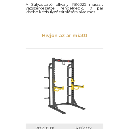
A Súlyzótartó állvány IR96025 masszív
vázszerkezettel rendelkezik, 10 pár
kisebb kézisúlyzó tárolására alkalmas.
Hívjon az ár miatt!
RÉSZLETEK
HÍVJON!