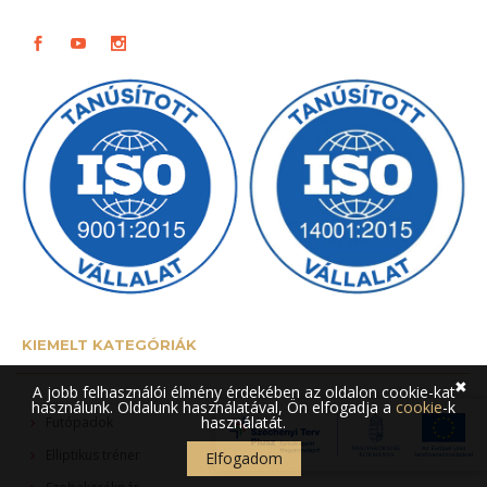
KIEMELT KATEGÓRIÁK
✖
A jobb felhasználói élmény érdekében az oldalon cookie-kat
használunk. Oldalunk használatával, Ön elfogadja a
cookie
-k
használatát.
Futópadok
Elliptikus tréner
Elfogadom