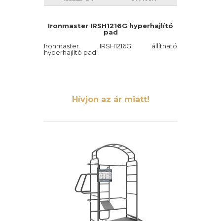
Ironmaster IRSH1216G hyperhajlító
pad
Ironmaster IRSH1216G állítható
hyperhajlító pad
Hívjon az ár miatt!