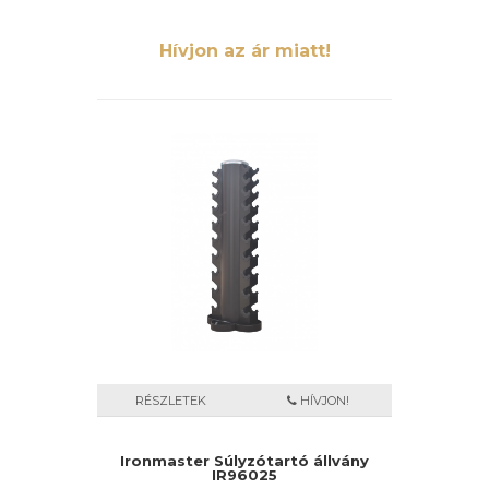
Hívjon az ár miatt!
RÉSZLETEK
HÍVJON!
Ironmaster Súlyzótartó állvány
IR96025