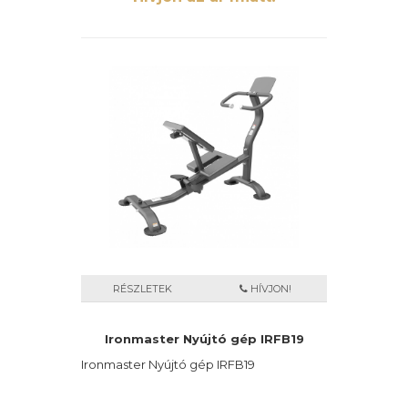
Stúdiókba fejlesztett modell, nagy
teherbírással, igényes kialakítással!
Kényelmes párnázatának köszönhetően
maximálisan felhasználó barát edzőpad.
RÉSZLETEK
HÍVJON!
Ironmaster Nyújtó gép IRFB19
Ironmaster Nyújtó gép IRFB19