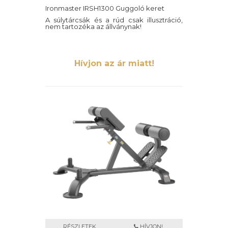
Ironmaster IRSH1300 Guggoló keret
A súlytárcsák és a rúd csak illusztráció,
nem tartozéka az állványnak!
Hívjon az ár miatt!
RÉSZLETEK
HÍVJON!