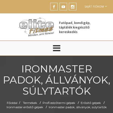
SAJÁT FIÓKOM
Futópad, kondigép,
táplálék kiegészítő
kereskedés
IRONMASTER
PADOK, ÁLLVÁNYOK,
SÚLYTARTÓK
/
/
/
/
Főoldal
Termékek
Profi edzőtermi gépek
Erősítő gépek
/
Ironmaster erősítő gépek
Ironmaster padok, állványok, súlytartók