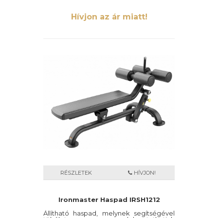
Hívjon az ár miatt!
RÉSZLETEK
HÍVJON!
Ironmaster Haspad IRSH1212
Állítható haspad, melynek segítségével