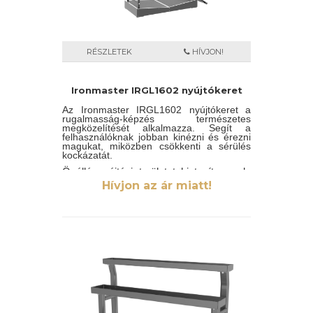
RÉSZLETEK
HÍVJON!
Ironmaster IRGL1602 nyújtókeret
Az Ironmaster IRGL1602 nyújtókeret a
rugalmasság-képzés természetes
megközelítését alkalmazza. Segít a
felhasználóknak jobban kinézni és érezni
magukat, miközben csökkenti a sérülés
kockázatát.
Önálló nyújtási területet biztosít, amely
lehetővé teszi a felhasználók számára az
Hívjon az ár miatt!
átfogó nyújtás biztonságos platformját a
rugalmasság növelése érdekében a
padlón történő nyújtás vagy kényelmetlen
más felszerelés fölé hajlás
szükségességét.