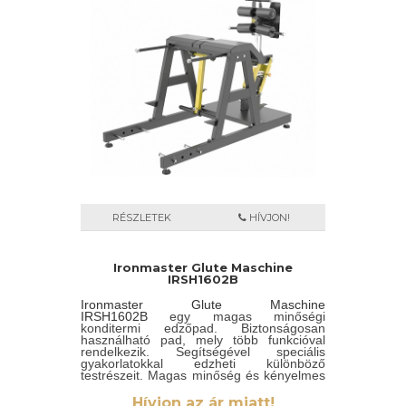
RÉSZLETEK
HÍVJON!
Ironmaster Glute Maschine
IRSH1602B
Ironmaster Glute Maschine
IRSH1602B
egy magas minőségi
konditermi edzőpad. Biztonságosan
használható pad, mely több funkcióval
rendelkezik. Segítségével speciális
gyakorlatokkal edzheti különböző
testrészeit. Magas minőség és kényelmes
párnázat jellemzi. Csúszásmentes
talpakkal és fogantyúkkal rendelkezik.
Hívjon az ár miatt!