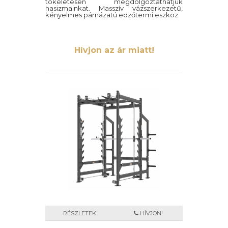
tökéletesen megdolgoztathatjuk
hasizmainkat. Masszív vázszerkezetű,
kényelmes párnázatú edzőtermi eszköz.
Hívjon az ár miatt!
RÉSZLETEK
HÍVJON!