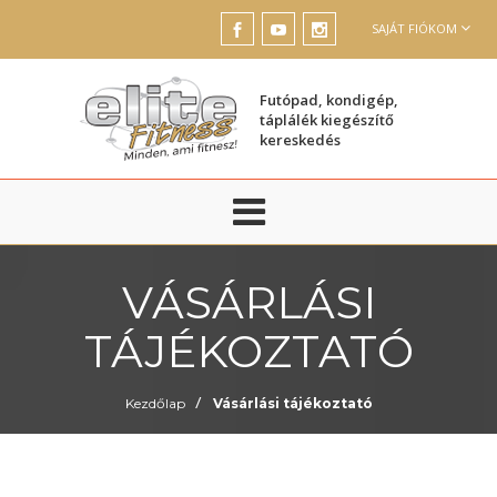
SAJÁT FIÓKOM
Futópad, kondigép,
táplálék kiegészítő
kereskedés
VÁSÁRLÁSI
TÁJÉKOZTATÓ
/
Kezdőlap
Vásárlási tájékoztató