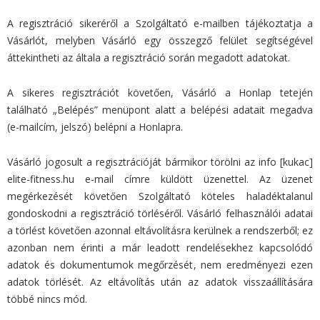
A regisztráció sikeréről a Szolgáltató e-mailben tájékoztatja a
Vásárlót, melyben Vásárló egy összegző felület segítségével
áttekintheti az általa a regisztráció során megadott adatokat.
A sikeres regisztrációt követően, Vásárló a Honlap tetején
található „Belépés” menüpont alatt a belépési adatait megadva
(e-mailcím, jelszó) belépni a Honlapra.
Vásárló jogosult a regisztrációját bármikor törölni az info [kukac]
elite-fitness.hu e-mail címre küldött üzenettel. Az üzenet
megérkezését követően Szolgáltató köteles haladéktalanul
gondoskodni a regisztráció törléséről. Vásárló felhasználói adatai
a törlést követően azonnal eltávolításra kerülnek a rendszerből; ez
azonban nem érinti a már leadott rendelésekhez kapcsolódó
adatok és dokumentumok megőrzését, nem eredményezi ezen
adatok törlését. Az eltávolítás után az adatok visszaállítására
többé nincs mód.