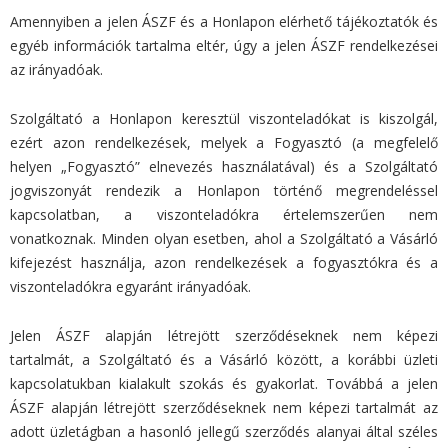
Amennyiben a jelen ÁSZF és a Honlapon elérhető tájékoztatók és
egyéb információk tartalma eltér, úgy a jelen ÁSZF rendelkezései
az irányadóak.
Szolgáltató a Honlapon keresztül viszonteladókat is kiszolgál,
ezért azon rendelkezések, melyek a Fogyasztó (a megfelelő
helyen „Fogyasztó” elnevezés használatával) és a Szolgáltató
jogviszonyát rendezik a Honlapon történő megrendeléssel
kapcsolatban, a viszonteladókra értelemszerűen nem
vonatkoznak. Minden olyan esetben, ahol a Szolgáltató a Vásárló
kifejezést használja, azon rendelkezések a fogyasztókra és a
viszonteladókra egyaránt irányadóak.
Jelen ÁSZF alapján létrejött szerződéseknek nem képezi
tartalmát, a Szolgáltató és a Vásárló között, a korábbi üzleti
kapcsolatukban kialakult szokás és gyakorlat. Továbbá a jelen
ÁSZF alapján létrejött szerződéseknek nem képezi tartalmát az
adott üzletágban a hasonló jellegű szerződés alanyai által széles