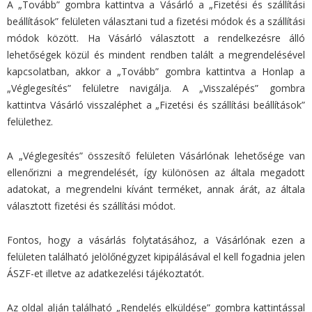
A „Tovább” gombra kattintva a Vásárló a „Fizetési és szállítási
beállítások” felületen választani tud a fizetési módok és a szállítási
módok között. Ha Vásárló választott a rendelkezésre álló
lehetőségek közül és mindent rendben talált a megrendelésével
kapcsolatban, akkor a „Tovább” gombra kattintva a Honlap a
„Véglegesítés” felületre navigálja. A „Visszalépés” gombra
kattintva Vásárló visszaléphet a „Fizetési és szállítási beállítások”
felülethez.
A „Véglegesítés” összesítő felületen Vásárlónak lehetősége van
ellenőrizni a megrendelését, így különösen az általa megadott
adatokat, a megrendelni kívánt terméket, annak árát, az általa
választott fizetési és szállítási módot.
Fontos, hogy a vásárlás folytatásához, a Vásárlónak ezen a
felületen található jelölőnégyzet kipipálásával el kell fogadnia jelen
ÁSZF-et illetve az adatkezelési tájékoztatót.
Az oldal alján található „Rendelés elküldése” gombra kattintással