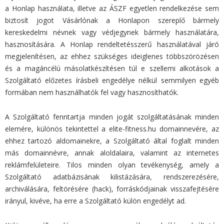
a Honlap használata, illetve az ÁSZF egyetlen rendelkezése sem
biztosít jogot Vásárlónak a Honlapon szereplő bármely
kereskedelmi névnek vagy védjegynek bármely használatára,
hasznosítására. A Honlap rendeltetésszerű használatával járó
megjelenítésen, az ehhez szükséges ideiglenes többszörözésen
és a magáncélú másolatkészítésen túl e szellemi alkotások a
Szolgáltató előzetes írásbeli engedélye nélkül semmilyen egyéb
formában nem használhatók fel vagy hasznosíthatók.
A Szolgáltató fenntartja minden jogát szolgáltatásának minden
elemére, különös tekintettel a elite-fitness.hu domainnevére, az
ehhez tartozó aldomainekre, a Szolgáltató által foglalt minden
más domainnévre, annak aloldalaira, valamint az internetes
reklámfelületeire. Tilos minden olyan tevékenység, amely a
Szolgáltató adatbázisának kilistázására, rendszerezésére,
archiválására, feltörésére (hack), forráskódjainak visszafejtésére
irányul, kivéve, ha erre a Szolgáltató külön engedélyt ad.