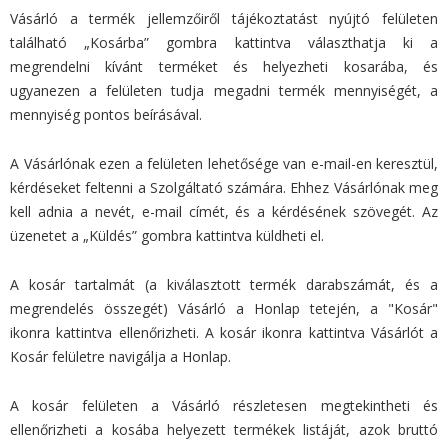
Vásárló a termék jellemzőiről tájékoztatást nyújtó felületen
található „Kosárba” gombra kattintva választhatja ki a
megrendelni kívánt terméket és helyezheti kosarába, és
ugyanezen a felületen tudja megadni termék mennyiségét, a
mennyiség pontos beírásával.
A Vásárlónak ezen a felületen lehetősége van e-mail-en keresztül,
kérdéseket feltenni a Szolgáltató számára. Ehhez Vásárlónak meg
kell adnia a nevét, e-mail címét, és a kérdésének szövegét. Az
üzenetet a „Küldés” gombra kattintva küldheti el.
A kosár tartalmát (a kiválasztott termék darabszámát, és a
megrendelés összegét) Vásárló a Honlap tetején, a "Kosár"
ikonra kattintva ellenőrizheti. A kosár ikonra kattintva Vásárlót a
Kosár felületre navigálja a Honlap.
A kosár felületen a Vásárló részletesen megtekintheti és
ellenőrizheti a kosába helyezett termékek listáját, azok bruttó