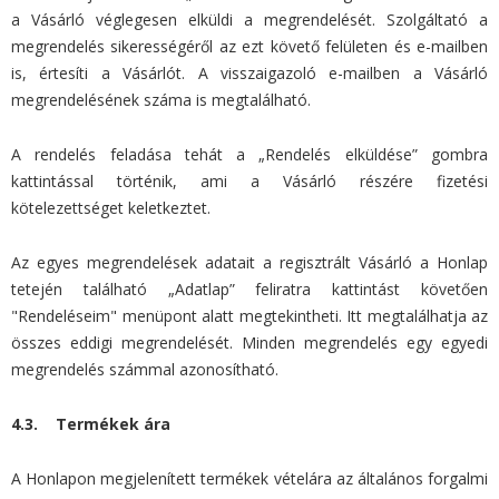
a Vásárló véglegesen elküldi a megrendelését. Szolgáltató a
megrendelés sikerességéről az ezt követő felületen és e-mailben
is, értesíti a Vásárlót. A visszaigazoló e-mailben a Vásárló
megrendelésének száma is megtalálható.
A rendelés feladása tehát a „Rendelés elküldése” gombra
kattintással történik, ami a Vásárló részére fizetési
kötelezettséget keletkeztet.
Az egyes megrendelések adatait a regisztrált Vásárló a Honlap
tetején található „Adatlap” feliratra kattintást követően
"Rendeléseim" menüpont alatt megtekintheti. Itt megtalálhatja az
összes eddigi megrendelését. Minden megrendelés egy egyedi
megrendelés számmal azonosítható.
4.3. Termékek ára
A Honlapon megjelenített termékek vételára az általános forgalmi