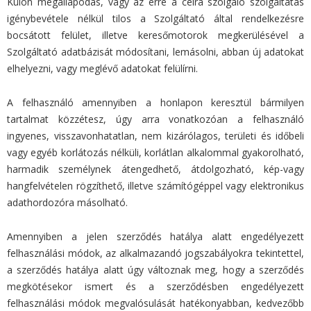
Külön megállapodás, vagy az erre a célra szolgáló szolgáltatás
igénybevétele nélkül tilos a Szolgáltató által rendelkezésre
bocsátott felület, illetve keresőmotorok megkerülésével a
Szolgáltató adatbázisát módosítani, lemásolni, abban új adatokat
elhelyezni, vagy meglévő adatokat felülírni.
A felhasználó amennyiben a honlapon keresztül bármilyen
tartalmat közzétesz, úgy arra vonatkozóan a felhasználó
ingyenes, visszavonhatatlan, nem kizárólagos, területi és időbeli
vagy egyéb korlátozás nélküli, korlátlan alkalommal gyakorolható,
harmadik személynek átengedhető, átdolgozható, kép-vagy
hangfelvételen rögzíthető, illetve számítógéppel vagy elektronikus
adathordozóra másolható.
Amennyiben a jelen szerződés hatálya alatt engedélyezett
felhasználási módok, az alkalmazandó jogszabályokra tekintettel,
a szerződés hatálya alatt úgy változnak meg, hogy a szerződés
megkötésekor ismert és a szerződésben engedélyezett
felhasználási módok megvalósulását hatékonyabban, kedvezőbb