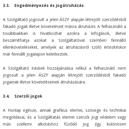
3.3. Engedményezés és jogátruházás
A Szolgáltató jogosult a jelen ÁSZF alapján létrejött szerződésből
fakadó jogait illetve követeléseit másra átruházni. A felhasználó a
továbbiakban is hivatkozhat azokra a kifogások, illetve
beszámíthatja azokat a Szolgáltatóval szemben fennálló
ellenköveteléseket, amelyek az átruházásról szóló értesítéskor
már fennállt jogalapon keletkeztek.
A Szolgáltató írásbeli hozzájárulása nélkül a felhasználó nem
jogosult a jelen ÁSZF alapján létrejött szerződésből fakadó
jogainak illetve követeléseinek átruházására.
3.4. Szerzői jogok
A Honlap egésze, annak grafikus elemei, szövege és technikai
megoldásai, és a Szolgáltatás elemei szerzői jogi védelem vagy
más szellemi alkotáshoz fűződő jog (így különösen