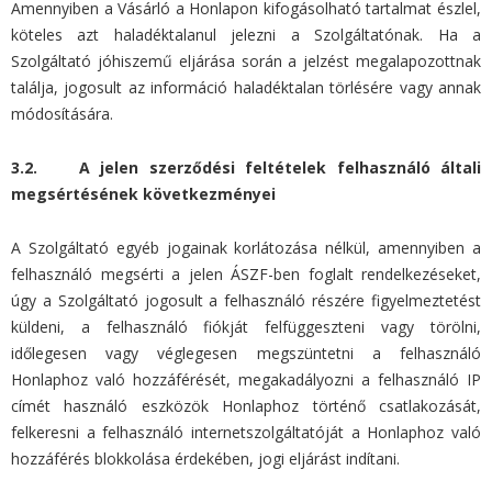
Amennyiben a Vásárló a Honlapon kifogásolható tartalmat észlel,
köteles azt haladéktalanul jelezni a Szolgáltatónak. Ha a
Szolgáltató jóhiszemű eljárása során a jelzést megalapozottnak
találja, jogosult az információ haladéktalan törlésére vagy annak
módosítására.
3.2. A jelen szerződési feltételek felhasználó általi
megsértésének következményei
A Szolgáltató egyéb jogainak korlátozása nélkül, amennyiben a
felhasználó megsérti a jelen ÁSZF-ben foglalt rendelkezéseket,
úgy a Szolgáltató jogosult a felhasználó részére figyelmeztetést
küldeni, a felhasználó fiókját felfüggeszteni vagy törölni,
időlegesen vagy véglegesen megszüntetni a felhasználó
Honlaphoz való hozzáférését, megakadályozni a felhasználó IP
címét használó eszközök Honlaphoz történő csatlakozását,
felkeresni a felhasználó internetszolgáltatóját a Honlaphoz való
hozzáférés blokkolása érdekében, jogi eljárást indítani.