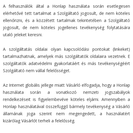
A felhasználók által a Honlap használata során esetlegesen
elérhetővé tett tartalmat a Szolgáltató jogosult, de nem köteles
ellenőrizni, és a közzétett tartalmak tekintetében a Szolgáltató
jogosult, de nem köteles jogellenes tevékenység folytatására
utaló jeleket keresni.
A szolgáltatás oldalai olyan kapcsolódási pontokat (linkeket)
tartalmazhatnak, amelyek más szolgáltatók oldalaira vezetnek. E
szolgáltatók adatvédelmi gyakorlatáért és más tevékenységéért
Szolgáltató nem vállal felelősséget.
Az Internet globális jellege miatt Vásárló elfogadja, hogy a Honlap
használata során a vonatkozó nemzeti jogszabályok
rendelkezéseit is figyelembevéve köteles eljárni. Amennyiben a
Honlap használatával összefüggő bármely tevékenység a Vásárló
államának joga szerint nem megengedett, a használatért
kizárólag Vásárlót terheli a felelősség.