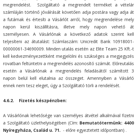
megrendelést. Szolgáltató a megrendelt terméket a vételár
számláján történő jóváírását követően adja postára vagy adja át
a futárnak és értesíti a Vásárlót arról, hogy megrendelése mely
napon kerül kiszállításra, illetve mely napon vehető át
személyesen. A Vásárlónak a következő adatok szerint kell
teljesíteni az átutalást: Számlaszám: Unicredit Bank 10918001-
00000061-34690009. Minden utalás esetén az Elite Team 25 Kft.-t
kell kedvezményezettként megjelölni és szükséges a megjegyzés
rovatban feltüntetni a megrendelés azonosító számát. Előreutalás
esetén a Vásárlónak a megrendelés feladásától számított 3
napon belül kell elutalnia az összeget. Amennyiben a Vásárló
ennek nem tesz eleget, úgy a Szolgáltató törli a rendelését.
4.6.2. Fizetés készpénzben:
A Vásárlónak lehetősége van személyes átvétel alkalmával fizetni
a Szolgáltató üzlethelyiségében (Cím:
Bemutatótermünk: 4400
Nyíregyháza, Család u. 71.
- előre egyeztetett időpontban) .