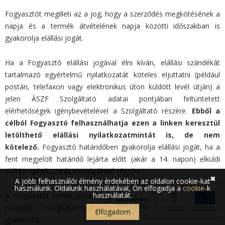
Fogyasztót megilleti az a jog, hogy a szerződés megkötésének a
napja és a termék átvételének napja közötti időszakban is
gyakorolja elállási jogát.
Ha a Fogyasztó elállási jogával élni kíván, elállási szándékát
tartalmazó egyértelmű nyilatkozatát köteles eljuttatni (például
postán, telefaxon vagy elektronikus úton küldött levél útján) a
jelen ÁSZF Szolgáltató adatai pontjában feltüntetett
elérhetőségek igénybevételével a Szolgáltató részére.
Ebből a
célból Fogyasztó felhasználhatja
ezen a linken keresztül
letölthető elállási nyilatkozatmintát is
, de nem
kötelező.
Fogyasztó határidőben gyakorolja elállási jogát, ha a
fent megjelölt határidő lejárta előtt (akár a 14. napon) elküldi
elállási nyilatkozatát a Szolgáltató részére.
✖
A jobb felhasználói élmény érdekében az oldalon cookie-kat
használunk. Oldalunk használatával, Ön elfogadja a
cookie
-k
használatát.
A Fogyasztót terheli annak bizonyítása, hogy elállási jogát az 5.
pontban meghatározott rendelkezéseknek megfelelően
Elfogadom
gyakorolta.