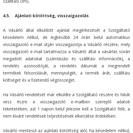
szállítási cím).
4.5. Ajánlati kötöttség, visszaigazolás
A Vásárló által elküldött ajánlat megérkezését a Szolgáltató
késedelem nélkül, de legkésőbb 24 órán belül automatikus
visszaigazoló e-mail útján visszaigazolja a Vásárló részére, mely
visszaigazoló e-mail tartalmazza a Vásárló által a vásárlás során
megadott adatokat (számlázási és szállítási információk), a
rendelés azonosítóját, a rendelés dátumát a megrendelt
termékek felsorolását, mennyiségét, a termék árát, szállítási
költséget és a fizetendő végösszeget.
Ha Vásárló rendelését már elküldte a Szolgáltató részére és hibát
vesz észre a visszaigazoló e-mailben szereplő adatok
tekintetében, azt 1 napon belül jeleznie kell a Szolgáltató felé, a
nem kívánt rendelések teljesítésének elkerülése érdekében.
Vásárló mentesül az ajánlati kötöttség alól, ha késedelem nélkül,