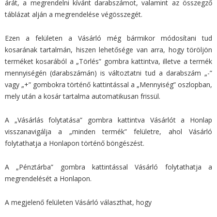
árát, a megrendelni kívánt darabszámot, valamint az összegző
táblázat alján a megrendelése végösszegét.
Ezen a felületen a Vásárló még bármikor módosítani tud
kosarának tartalmán, hiszen lehetősége van arra, hogy töröljön
terméket kosarából a „Törlés” gombra kattintva, illetve a termék
mennyiségén (darabszámán) is változtatni tud a darabszám „-”
vagy „+” gombokra történő kattintással a „Mennyiség” oszlopban,
mely után a kosár tartalma automatikusan frissül.
A „Vásárlás folytatása” gombra kattintva Vásárlót a Honlap
visszanavigálja a „minden termék” felületre, ahol Vásárló
folytathatja a Honlapon történő böngészést.
A „Pénztárba” gombra kattintással Vásárló folytathatja a
megrendelését a Honlapon.
A megjelenő felületen Vásárló választhat, hogy