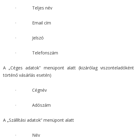
· Teljes név
· Email cím
· Jelszó
· Telefonszám
A „Céges adatok” menüpont alatt (kizárólag viszonteladóként
történő vásárlás esetén)
· Cégnév
· Adószám
A „Szállítási adatok” menüpont alatt
· Név