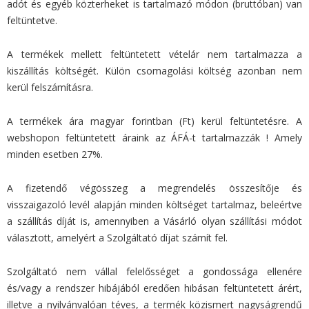
adót és egyéb közterheket is tartalmazó módon (bruttóban) van
feltüntetve.
A termékek mellett feltüntetett vételár nem tartalmazza a
kiszállítás költségét. Külön csomagolási költség azonban nem
kerül felszámításra.
A termékek ára magyar forintban (Ft) kerül feltüntetésre. A
webshopon feltüntetett áraink az ÁFÁ-t tartalmazzák ! Amely
minden esetben 27%.
A fizetendő végösszeg a megrendelés összesítője és
visszaigazoló levél alapján minden költséget tartalmaz, beleértve
a szállítás díját is, amennyiben a Vásárló olyan szállítási módot
választott, amelyért a Szolgáltató díjat számít fel.
Szolgáltató nem vállal felelősséget a gondossága ellenére
és/vagy a rendszer hibájából eredően hibásan feltüntetett árért,
illetve a nyilvánvalóan téves, a termék közismert nagyságrendű