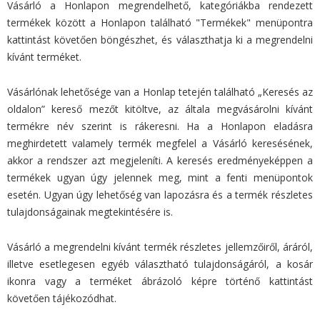
Vásárló a Honlapon megrendelhető, kategóriákba rendezett
termékek között a Honlapon található "Termékek" menüpontra
kattintást követően böngészhet, és választhatja ki a megrendelni
kívánt terméket.
Vásárlónak lehetősége van a Honlap tetején található „Keresés az
oldalon” kereső mezőt kitöltve, az általa megvásárolni kívánt
termékre név szerint is rákeresni. Ha a Honlapon eladásra
meghirdetett valamely termék megfelel a Vásárló keresésének,
akkor a rendszer azt megjeleníti. A keresés eredményeképpen a
termékek ugyan úgy jelennek meg, mint a fenti menüpontok
esetén. Ugyan úgy lehetőség van lapozásra és a termék részletes
tulajdonságainak megtekintésére is.
Vásárló a megrendelni kívánt termék részletes jellemzőiről, áráról,
illetve esetlegesen egyéb választható tulajdonságáról, a kosár
ikonra vagy a terméket ábrázoló képre történő kattintást
követően tájékozódhat.