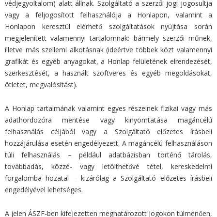
védjegyoltalom) alatt állnak. Szolgáltató a szerzői jogi jogosultja
vagy a feljogosított felhasználója a Honlapon, valamint a
Honlapon keresztül elérhető szolgáltatások nyújtása során
megjelenített valamennyi tartalomnak: bármely szerzői műnek,
illetve más szellemi alkotásnak (ideértve többek közt valamennyi
grafikát és egyéb anyagokat, a Honlap felületének elrendezését,
szerkesztését, a használt szoftveres és egyéb megoldásokat,
ötletet, megvalósítást).
A Honlap tartalmának valamint egyes részeinek fizikai vagy más
adathordozóra mentése vagy kinyomtatása magáncélú
felhasználás céljából vagy a Szolgáltató előzetes írásbeli
hozzájárulása esetén engedélyezett. A magáncélú felhasználáson
túli felhasználás – például adatbázisban történő tárolás,
továbbadás, közzé- vagy letölthetővé tétel, kereskedelmi
forgalomba hozatal – kizárólag a Szolgáltató előzetes írásbeli
engedélyével lehetséges.
A jelen ÁSZF-ben kifejezetten meghatározott jogokon túlmenően,