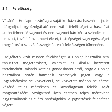
3.1. Felelősség
Vásárló a Honlapot kizárólag a saját kockázatára használhatja, és
elfogadja, hogy Szolgáltató nem vállal felelősséget a használat
során felmerülő vagyoni és nem vagyoni károkért a szándékosan
okozott, továbbá az emberi életet, testi épséget vagy egészséget
megkárosító szerződésszegésért való felelősségen túlmenően.
Szolgáltató kizár minden felelősséget a Honlap használói által
tanúsított magatartásért, valamint az általuk közzétett
tartalmakért. Vásárló köteles gondoskodni arról, hogy a Honlap
használata során harmadik személyek jogait vagy a
jogszabályokat se közvetlenül, se közvetett módon ne sértse.
Vásárló teljes mértékben és kizárólagosan felelős saját
magatartásáért, Szolgáltató ilyen esetben teljes mértékben
együttműködik az eljáró hatóságokkal a jogsértések felderítése
végett.