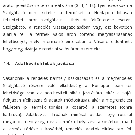
árától jelentősen eltérő, irreális árra (0 Ft, 1 Ft). Ilyen esetekben a
Szolgáltató nem köteles a terméket a Honlapon hibásan
feltüntetett áron szolgáltatni. Hibás ár feltüntetése esetén,
Szolgáltató, a rendelés visszaigazolásában vagy azt követően
ajánlja fel, a termék valós áron történő megvásárlásának
lehetőségét, mely információ birtokában a Vásárló eldöntheti,
hogy meg kívánja-e rendelni valós áron a terméket.
4.4. Adatbeviteli hibák javítása
Vásárlónak a rendelés bármely szakaszában és a megrendelés
Szolgáltató részére való elküldéséig a Honlapon bármikor
lehetősége van az adatbeviteli hibák javítására, akár a saját
fiókjában (felhasználói adatok módosítása), akár a megrendelési
felületen (pl. termék törlése a kosárból a szemetes ikonra
kattintva). Adatbeviteli hibának minősül például egy rosszul
megadott mennyiség, rossz termék elhelyezése a kosárban, majd
a termék törlése a kosárból, rendelési adatok elírása stb. (pl.