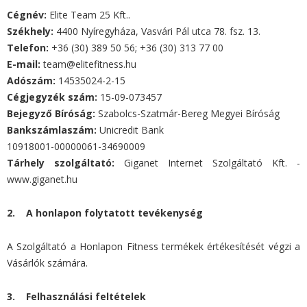
Cégnév:
Elite Team 25 Kft..
Székhely:
4400 Nyíregyháza, Vasvári Pál utca 78. fsz. 13.
Telefon:
+36 (30) 389 50 56; +36 (30) 313 77 00
E-mail:
team@elitefitness.hu
Adószám:
14535024-2-15
Cégjegyzék szám:
15-09-073457
Bejegyző Bíróság:
Szabolcs-Szatmár-Bereg Megyei Bíróság
Bankszámlaszám:
Unicredit Bank
10918001-00000061-34690009
Tárhely szolgáltató:
Giganet Internet Szolgáltató Kft. -
www.giganet.hu
2. A honlapon folytatott tevékenység
A Szolgáltató a Honlapon Fitness termékek értékesítését végzi a
Vásárlók számára.
3. Felhasználási feltételek