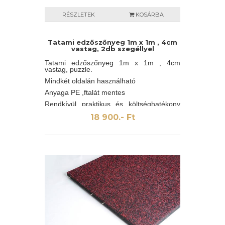
RÉSZLETEK
KOSÁRBA
Tatami edzőszőnyeg 1m x 1m , 4cm
vastag, 2db szegéllyel
Tatami edzőszőnyeg 1m x 1m , 4cm
vastag, puzzle.
Mindkét oldalán használható
Anyaga PE ,ftalát mentes
Rendkívül praktikus és költséghatékony
megoldás.
18 900.- Ft
Manapság szinte a legmodernebb
sportburkolat.
Mindkét oldalán használható,
puzzleszerűen összerakható sportszőnyeg
edzőtermekbe, tornatermekbe,
küzdősportokhoz vagy akár otthoni
edzésekhez is kiválóan alkalmas.
Vízálló, nem penészedik, felülete
„rizsszem” mintázattal került kialakításra a
csúszásvédelem jegyében.
A hagyományos tatami szétcsúszik
kitámasztás nélkül egy intenzív edzés
során, míg a puzzle tatami „fogai”
gondoskodnak arról, hogy a tatami felület