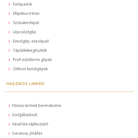
Futópadok
Elliptikus tréner
Szobakerékpár
Lépcsőzőgép
Evezőgép, evezőpad
Táplálékkiegészítők
Profi edzőtermi gépek
Otthoni kondigépek
HASZNOS LINKEK
Fitness termek berendezése
Szolgáltatások
Vásárlási tájékoztató
Garancia, jótállás