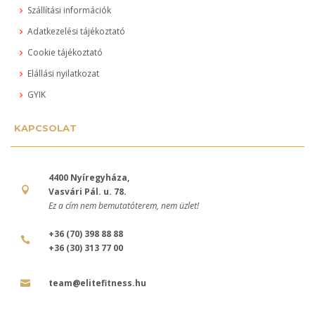
Szállítási információk
Adatkezelési tájékoztató
Cookie tájékoztató
Elállási nyilatkozat
GYIK
KAPCSOLAT
4400 Nyíregyháza,
Vasvári Pál. u. 78.
Ez a cím nem bemutatóterem, nem üzlet!
+36 (70) 398 88 88
+36 (30) 313 77 00
team@elitefitness.hu