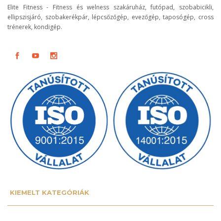
Elite Fitness - Fitness és welness szakáruház, futópad, szobabicikli,
ellipszisjáró, szobakerékpár, lépcsőzőgép, evezőgép, taposógép, cross
trénerek, kondigép.
KIEMELT KATEGÓRIÁK