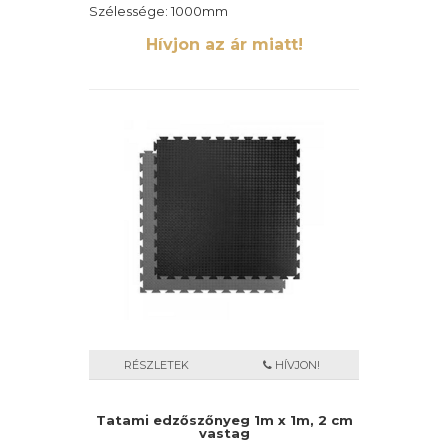
Szélessége: 1000mm
Hosszúsága: 1000mm
Hívjon az ár miatt!
Vastagsága: 20mm
Anyagszükséglet: 1 db/m2
Csomagolás: 50 db/raklap
RÉSZLETEK
HÍVJON!
Tatami edzőszőnyeg 1m x 1m, 2 cm
vastag