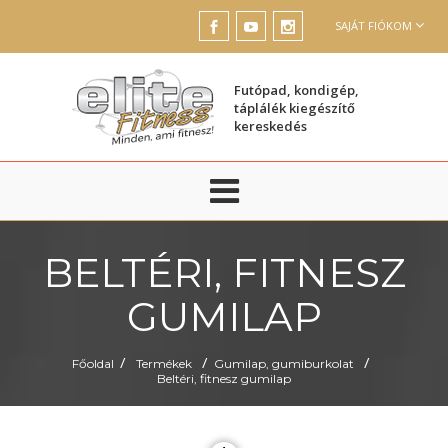
SAJÁT FIÓKOM
Futópad, kondigép,
táplálék kiegészítő
kereskedés
BELTÉRI, FITNESZ
GUMILAP
/
/
/
Főoldal
Termékek
Gumilap, gumiburkolat
Beltéri, fitnesz gumilap