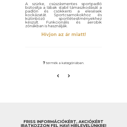
A szürke, csúszásmentes sportpadló
biztosítja a lábak stabil támaszkodását a
padlón és csökkenti a elesések
kockázatát. Sportcsarnokokhoz és
különböző sportlétesítményekhez
készült. Funkcionális és aerobik
zónákban is használják.
Kisgyermekek mozgásához is alkalmas.
Hívjon az ár miatt!
7
termék a kategóriában.
FRISS INFORMÁCIÓKÉRT, AKCIÓKÉRT
IRATKOZZON FEL HAVI HÍRLEVELÜNKRE!