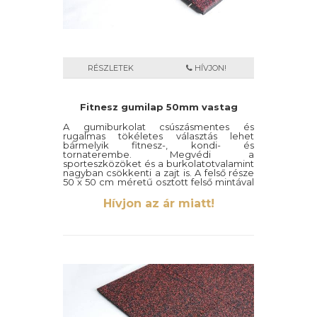
egyben maradjon.
RÉSZLETEK
HÍVJON!
Fitnesz gumilap 50mm vastag
A gumiburkolat csúszásmentes és
rugalmas tökéletes választás lehet
bármelyik fitnesz-, kondi- és
tornaterembe. Megvédi a
sporteszközöket és a burkolatotvalamint
nagyban csökkenti a zajt is. A felső része
50 x 50 cm méretű osztott felső mintával
készül.
Hívjon az ár miatt!
Több színben is elérhető!
Szélessége: 1000mm
Hosszúsága: 1000mm
Vastagsága: 50mm
Anyagszükséglet:
2
1 db/m
Csomagolás:
25 db/raklap