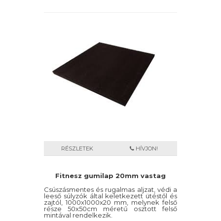
RÉSZLETEK
HÍVJON!
Fitnesz gumilap 20mm vastag
Csúszásmentes és rugalmas aljzat, védi a
leeső súlyzók által keletkezett ütéstől és
zajtól, 1000x1000x20 mm, melynek felső
része 50x50cm méretű osztott felső
mintával rendelkezik.