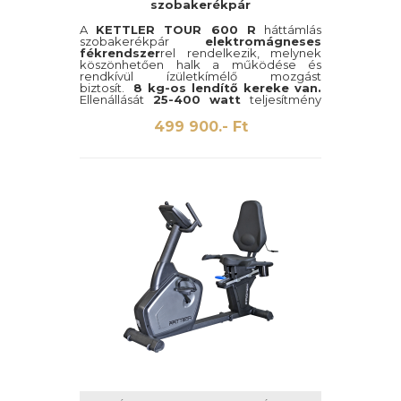
szobakerékpár
A
KETTLER TOUR 600 R
háttámlás
szobakerékpár
elektromágneses
fékrendszer
rel rendelkezik, melynek
köszönhetően halk a működése és
rendkívül ízületkímélő mozgást
biztosít.
8 kg-os lendítő kereke van.
Ellenállását
25-400 watt
teljesítmény
között lehet állítani.
Teherbírása 130
kg
.
499 900.- Ft