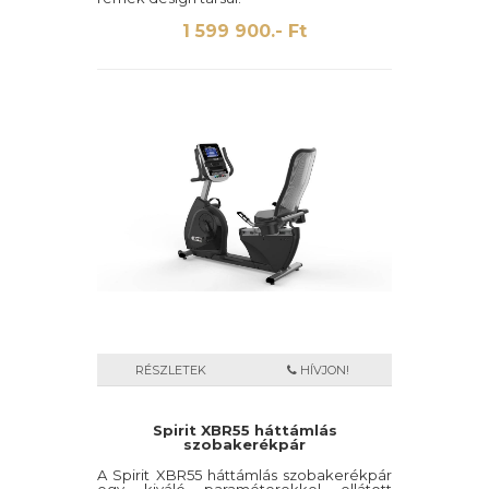
1 599 900.- Ft
RÉSZLETEK
HÍVJON!
Spirit XBR55 háttámlás
szobakerékpár
A Spirit XBR55 háttámlás szobakerékpár