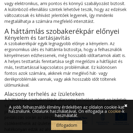
vagy elektronikus, ami pontos és könnyű szabályozást biztosít.
A különböző ellenállási szintek lehetővé teszik, hogy az edzések
változatosak és kihívást jelentőek legyenek, így mindenki
megtalálhatja a számára megfelelő intenzitást.
A háttámlás szobakerékpár előnyei
Kényelem és tartásjavítás
A szobakerékpár egyik legnagyobb előnye a kényelem. Az
ergonomikus ülés és háttámla biztosítja, hogy a felhasználók
kényelmesen edzhessenek, még hosszabb időtartamok alatt is.
A helyes testtartás fenntartása segít megelőzni a hátfájást és
más, testtartással kapcsolatos problémákat. Ez különösen
fontos azok számára, akiknek már meglévő hát- vagy
derékproblémáik vannak, vagy akik hosszabb időt töltenek
ülőmunkával.
Alacsony terhelés az ízületeken
A háttámlás szobakerékpár alacsony terhelést jelent az ízületek
számára, ami ideális választás azok számára, akik ízületi
✖
A jobb felhasználói élmény érdekében az oldalon cookie-kat
használunk. Oldalunk használatával, Ön elfogadja a
cookie
-k
problémákkal küzdenek vagy szeretnék elkerülni a sérüléseket. A
használatát.
pedálozás során az ülésben ülve a felhasználók minimálisra
csökkenthetik az ízületekre nehezedő nyomást, miközben
Elfogadom
hatékonyan edzik az alsótest izmait.