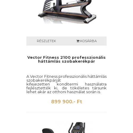
RÉSZLETEK
KOSÁRBA
Vector Fitness 2100 professzionális
háttámlás szobakerékpár
A Vector Fitness professzionális háttámlás
szobakerékpárját
kifejezetten konditermi használatra
fejlesztették ki, de tökéletes társunk
lehet akár az otthoni használat során is.
Rendkívül strapabíró, akár az órákon át
899 900.- Ft
történő használatot is gond nélkül bírja A
kiváló ár - érték arány miatt akár otthoni
használatra is ideális. A kényelmi funkciót
szolgálja a beépített wifi vevő,
palacktartó, 7 colos LCD kijelző,
beépített 14 edzésprogram. Az ülést az
alumínium csúszkán 24 fokozatban lehet
állítani, hogy minél kényelmesebben