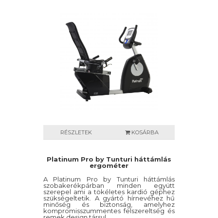
hogy a használója soha ne érezze
unalmasnak az edzést. Az extra-sima és
egyenletes pedálmozgás a tökéletesen
beállított és kiegyensúlyozott görgőknek
és csapágyaknak, valamint a
generátoros/lendkerekes rendszernek
köszönhető.
RÉSZLETEK
KOSÁRBA
Platinum Pro by Tunturi háttámlás
ergométer
A Platinum Pro by Tunturi háttámlás
szobakerékpárban minden együtt
szerepel ami a tökéletes kardió géphez
szükségeltetik. A gyártó hírnevéhez hű
minőség és biztonság, amelyhez
kompromisszummentes felszereltség és
remek design társul.