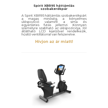
Spirit XBR95 háttámlás
szobakerékpár
A Spirit XBR95 háttámlás szobakerékpárt
a magas minőség, a kényelmes
üléspozíció valamint a sima és
egyenletes futás jellemzi. Könnyen
személyre szabható az üléspozíciója, Jól
átlátható LCD kijelzővel rendelkezik,
hűsítő ventillátorral van felszerelve.
A Spirit XBR95 háttámlás szobakerékpár
Hívjon az ár miatt!
a cég háttámlás szobakerékpárjainak a
csúcsát képzi. Két személyre szabható
programmal, nehezebb lendkerékkel, 40
fokozatban állítható nehézségi fokozattal
valamint generátoros rendszerrel teszi
élvezetessé a mindennapos sportolást.