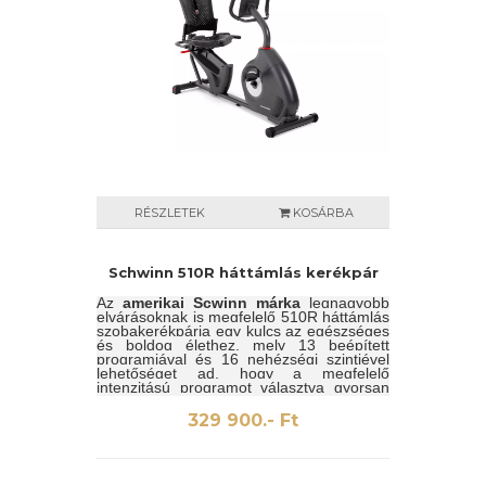
RÉSZLETEK
KOSÁRBA
Schwinn 510R háttámlás kerékpár
Az
amerikai Scwinn márka
legnagyobb
elvárásoknak is megfelelő 510R háttámlás
szobakerékpárja egy kulcs az egészséges
és boldog élethez, mely 13 beépített
programjával és 16 nehézségi szintjével
lehetőséget ad, hogy a megfelelő
intenzitású programot választva gyorsan
helyre állítsuk a szervezet szív és
érrendszerének működését.
329 900.- Ft