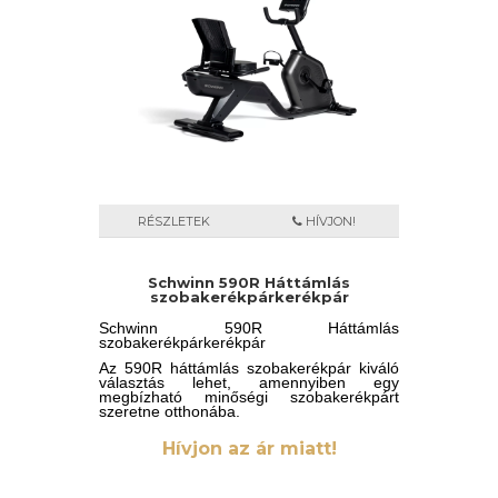
RÉSZLETEK
HÍVJON!
Schwinn 590R Háttámlás
szobakerékpárkerékpár
Schwinn 590R Háttámlás
szobakerékpárkerékpár
Az 590R háttámlás szobakerékpár kiváló
választás lehet, amennyiben egy
megbízható minőségi szobakerékpárt
szeretne otthonába.
Az amerikai Schwinn 590R háttámlás
Hívjon az ár miatt!
szobakerékpárja kulcs az
egészséges élethez. Beépített
programjaival és különböző nehézségi
szintjeivel lehetőséget ad, hogy a