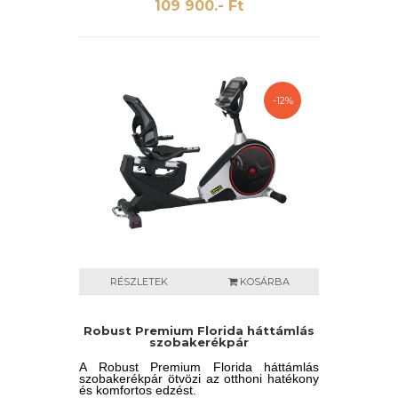
LCD kijelzőn minden fontos információt
109 900.- Ft
nyomon követhet, beleértve a pulzust is.
-12%
RÉSZLETEK
KOSÁRBA
Robust Premium Florida háttámlás
szobakerékpár
A Robust Premium Florida háttámlás
szobakerékpár ötvözi az otthoni hatékony
és komfortos edzést.