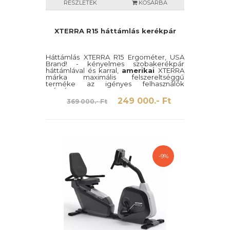
RÉSZLETEK
KOSÁRBA
XTERRA R15 háttámlás kerékpár
Háttámlás XTERRA R15 Ergométer, USA
Brand! - kényelmes szobakerékpár
háttámlával és karral,
amerikai
XTERRA
márka maximális felszereltséggű
terméke az igényes felhasználók
számára.
249 000.- Ft
369 000.- Ft
-9%