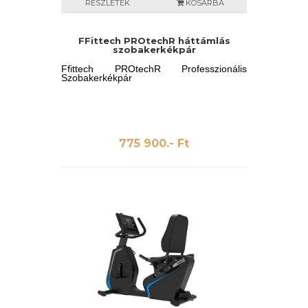
RÉSZLETEK
KOSÁRBA
FFittech PROtechR háttámlás
szobakerkékpár
Ffittech PROtechR Professzionális
Szobakerkékpár
775 900.- Ft