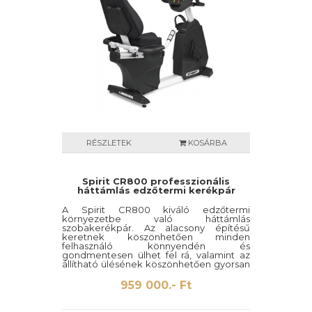
tudjon edzeni.
RÉSZLETEK
KOSÁRBA
Spirit CR800 professzionális
háttámlás edzőtermi kerékpár
A Spirit CR800 kiváló edzőtermi
környezetbe való háttámlás
szobakerékpár. Az alacsony építésű
keretnek köszönhetően minden
felhasználó könnyendén és
gondmentesen ülhet fel rá, valamint az
állítható ülésének köszönhetően gyorsan
megtalálja a számára megfelelő optimális
üléspozíciót. A szobakerékpáron több
959 000.- Ft
előre beállított edzőprogram is található,
az informatív visszajelző valamint a 40
ellenállási fokozat gondoskodik arról,