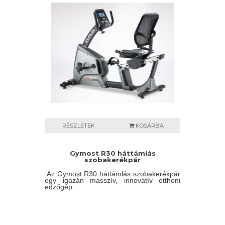
RÉSZLETEK
KOSÁRBA
Gymost R30 háttámlás
szobakerékpár
Az Gymost R30 háttámlás szobakerékpár
egy igazán masszív, innovatív otthoni
edzőgép.