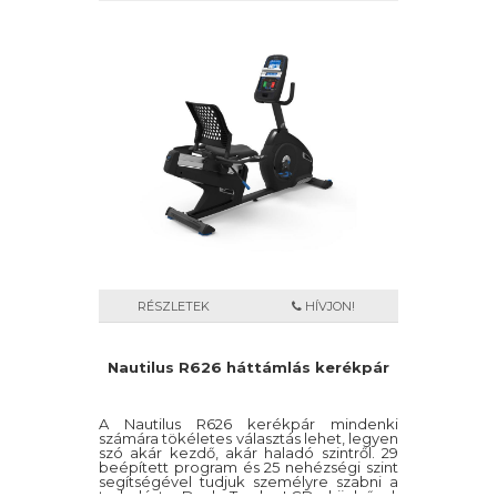
megfelelő intenzitású programot választva
gyorsan helyre állítsuk a szervezet szív és
érrendszerének működését.
RÉSZLETEK
HÍVJON!
Nautilus R626 háttámlás kerékpár
A Nautilus R626 kerékpár mindenki
számára tökéletes választás lehet, legyen
szó akár kezdő, akár haladó szintről. 29
beépített program és 25 nehézségi szint
segítségével tudjuk személyre szabni a
terhelést. Dual Track LCD kijelzővel,