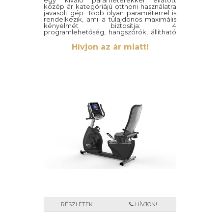
egy kiváló paraméterekkel ellátott
közép ár kategóriájú otthoni használatra
javasolt gép. Több olyan paraméterrel is
rendelkezik, ami a tulajdonos maximális
kényelmét biztosítja: 4
programlehetőség, hangszórók, állítható
üléstámla, irányító gombok a kormányon
valamint a vezeték nélküli pulzusmérés a
Hívjon az ár miatt!
mellkas pánt segítségével (tartozék).
RÉSZLETEK
HÍVJON!