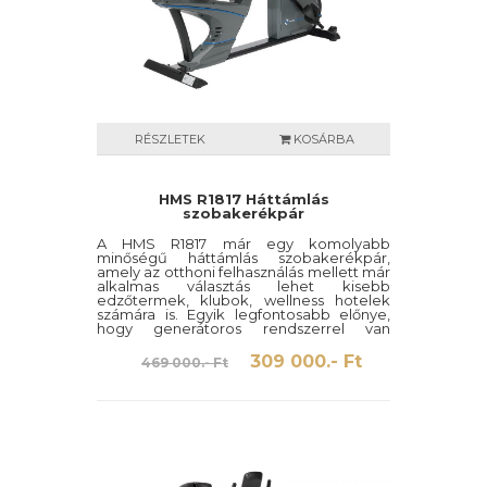
RÉSZLETEK
KOSÁRBA
HMS R1817 Háttámlás
szobakerékpár
A HMS R1817 már egy komolyabb
minőségű háttámlás szobakerékpár,
amely az otthoni felhasználás mellett már
alkalmas választás lehet kisebb
edzőtermek, klubok, wellness hotelek
számára is. Egyik legfontosabb előnye,
hogy generátoros rendszerrel van
szerelve, melynek köszönhetően mi
magunk termeljük a felhasználandó
309 000.- Ft
469 000.- Ft
áramot a gép működéséhez, így még
spórolunk is vele.