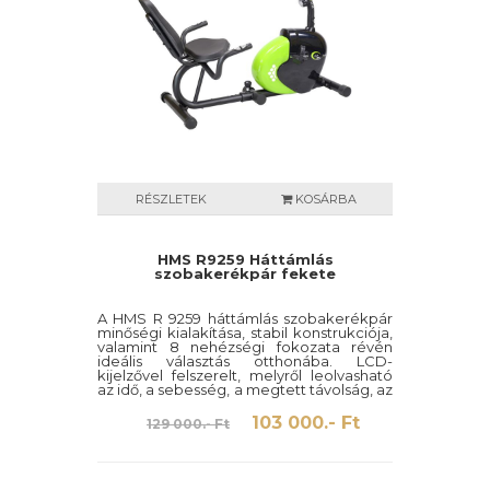
RÉSZLETEK
KOSÁRBA
HMS R9259 Háttámlás
szobakerékpár fekete
A HMS R 9259 háttámlás szobakerékpár
minőségi kialakítása, stabil konstrukciója,
valamint 8 nehézségi fokozata révén
ideális választás otthonába. LCD-
kijelzővel felszerelt, melyről leolvasható
az idő, a sebesség, a megtett távolság, az
elégetett kalória, valamint a pulzus.
Maximális terhelhetősége 120 kg.
103 000.- Ft
129 000.- Ft