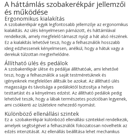
A háttámlás szobakerékpár jellemzői
és működése
Ergonomikus kialakítás
A szobakerékpár egyik legfontosabb jellemzője az ergonomikus
kialakítás. Az ülés kényelmesen párnázott, és háttámlával
rendelkezik, amely megfelelő támaszt nyújt a hát alsó részének.
Ez a kialakítás lehetővé teszi, hogy a felhasználók hosszabb
ideig edzhessenek kényelmesen, anélkül, hogy a hátuk vagy a
derekuk túlzottan megterhelődne.
Állítható ülés és pedálok
A szobakerékpár ülése és pedáljai állíthatóak, ami lehetővé
teszi, hogy a felhasználók a saját testméretüknek és
igényeiknek megfelelően állítsák be azokat. Az állítható ülés
magassága és távolsága a pedáloktól biztosítja a helyes
testtartást és a kényelmes edzést. Az állítható pedálok pedig
lehetővé teszik, hogy a lábak természetes pozícióban legyenek,
ami csökkenti az ízületekre nehezedő nyomást.
Különböző ellenállási szintek
Ez a szobakerékpár különböző ellenállási szintekkel rendelkezik,
amelyek segítségével a felhasználók fokozatosan növelhetik az
edzés intenzitását. Az ellenállás beállítása lehet mechanikus