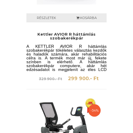
RÉSZLETEK
KOSÁRBA
Kettler AVIOR R háttámlás
szobakerékpár
A
KETTLER AVIOR R háttámlás
szobakerékpár tökéletes választás kezdők
és haladók számára, akár rehabilitációs
célra is. A termék most már új, fekete
színben is elérhető. A háttámlás
szobakerékpár computere, akár hét
edzésadatot is megjelenít az éles LCD
kijelzőn – beleértve a sebességet, időt,
kalóriát, távolságot, fordulat/perc,
299 900.- Ft
329 900.- Ft
szobahőmérséklet, pulzus. Mágnesfékes
rendszerrel működik, ezáltal nagyon
csendes a szobakerékpár működése.
-34%