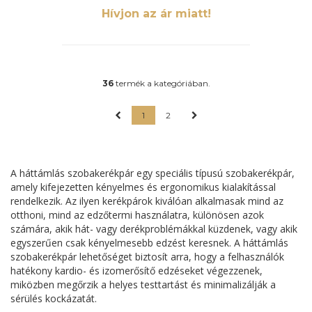
valamint Blutetooth kapcsolattal is
Hívjon az ár miatt!
rendelkezik, így bármely okoskészüléket
csatlakoztathatjuk hozzá. Lehetőségünk
van az edzés utólagos statisztikájának
megtekintésére, valamint mentésére is.
36
termék a kategóriában.
1
2
A háttámlás szobakerékpár egy speciális típusú szobakerékpár,
amely kifejezetten kényelmes és ergonomikus kialakítással
rendelkezik. Az ilyen kerékpárok kiválóan alkalmasak mind az
otthoni, mind az edzőtermi használatra, különösen azok
számára, akik hát- vagy derékproblémákkal küzdenek, vagy akik
egyszerűen csak kényelmesebb edzést keresnek. A háttámlás
szobakerékpár lehetőséget biztosít arra, hogy a felhasználók
hatékony kardio- és izomerősítő edzéseket végezzenek,
miközben megőrzik a helyes testtartást és minimalizálják a
sérülés kockázatát.