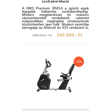
szobakerékpár
A HMS Premium R5814 a gyártó egyik
legújabb háttámlás szobakerékpárja.
Modern megjelenéssel és masszív
vázszerkezettel rendelkezik, valamint
mágnesfékes meghajtási rendszerének
köszönhetően igen halk. Modern vezérlője
támogatja az Android és IOS rendszert is,
akár Bluetooth kapcsolattal is.
245 000.- Ft
399 000.- Ft
-33%