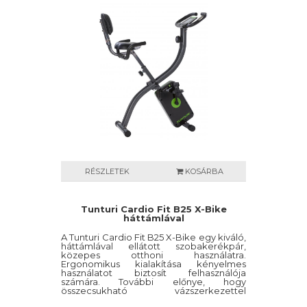
RÉSZLETEK
KOSÁRBA
Tunturi Cardio Fit B25 X-Bike
háttámlával
A Tunturi Cardio Fit B25 X-Bike egy kiváló,
háttámlával ellátott szobakerékpár,
közepes otthoni használatra.
Ergonomikus kialakítása kényelmes
használatot biztosít felhasználója
számára. További előnye, hogy
összecsukható vázszerkezettel
rendelkezik, így kis helyen is tárolható. Az