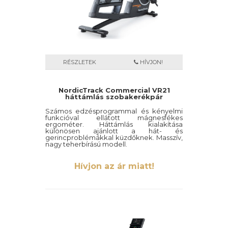
RÉSZLETEK
HÍVJON!
NordicTrack Commercial VR21
háttámlás szobakerékpár
Számos edzésprogrammal és kényelmi
funkcióval ellátott mágnesfékes
ergométer. Háttámlás kialakítása
különösen ajánlott a hát- és
gerincproblémákkal küzdőknek. Masszív,
nagy teherbírású modell.
Hívjon az ár miatt!