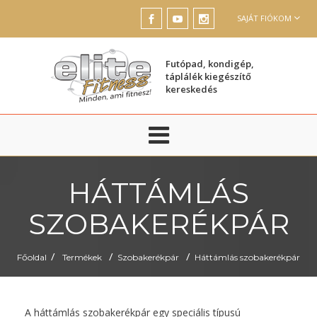
SAJÁT FIÓKOM
Futópad, kondigép,
táplálék kiegészítő
kereskedés
HÁTTÁMLÁS
SZOBAKERÉKPÁR
/
/
/
Főoldal
Termékek
Szobakerékpár
Háttámlás szobakerékpár
A háttámlás szobakerékpár egy speciális típusú