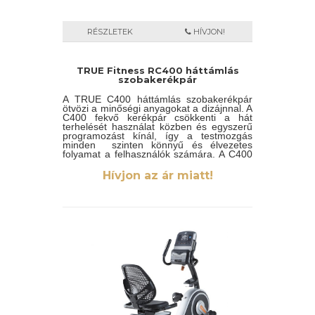
RÉSZLETEK
HÍVJON!
TRUE Fitness RC400 háttámlás
szobakerékpár
A TRUE C400 háttámlás szobakerékpár
ötvözi a minőségi anyagokat a dizájnnal. A
C400 fekvő kerékpár csökkenti a hát
terhelését használat közben és egyszerű
programozást kínál, így a testmozgás
minden szinten könnyű és élvezetes
folyamat a felhasználók számára. A C400
háttámlás kerékpár egyedi tervezésű acél
vázra épül, és önmagát termeli, ezért
Hívjon az ár miatt!
bárhol elhelyezhető a létesítményben.