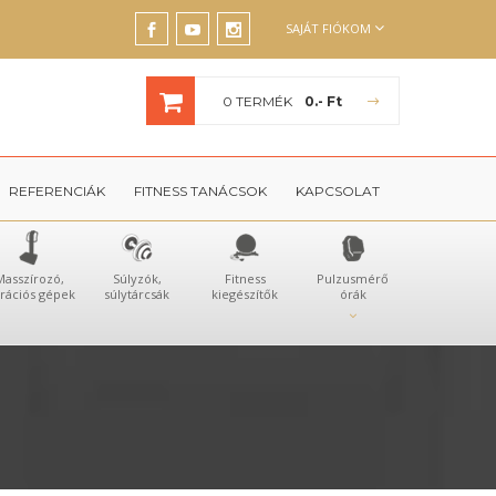
SAJÁT FIÓKOM
0 TERMÉK
0.- Ft
REFERENCIÁK
FITNESS TANÁCSOK
KAPCSOLAT
Masszírozó,
Súlyzók,
Fitness
Pulzusmérő
brációs gépek
súlytárcsák
kiegészítők
órák