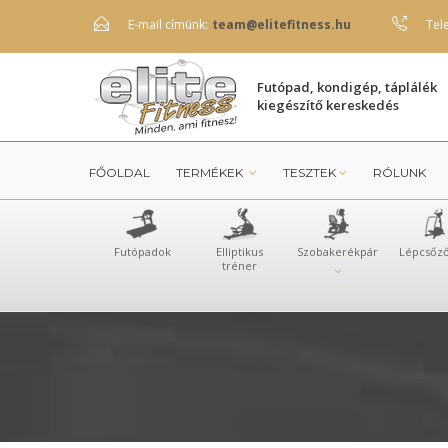
E-mail címünk:
team@elitefitness.hu
Tel
Futópad, kondigép, táplálék
kiegészítő kereskedés
FŐOLDAL
TERMÉKEK
TESZTEK
RÓLUNK
Futópadok
Elliptikus
Szobakerékpár
Lépcsőz
tréner