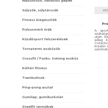
Masszírozó, vibrációs gépek
Magnéz
Súlyzók, súlytárcsák
RÉ
Fitness kiegészítők
Pro
Pulzusmérő órák
A spor
szükség
utján b
Küzdősport felszerelések
adag ki
Creact
kreatin
Tornatermi eszközök
szénhidr
Crossfit / Funkc. tréning eszköz
Kültéri fitness
Trambulinok
Ping-pong asztal
Gumilap, gumiburkolat
Steelfit termékek