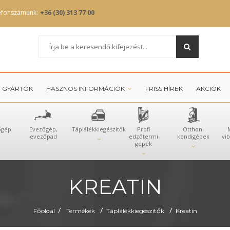
efonszámunk:
+36 (30) 313 77 00
GYÁRTÓK
HASZNOS INFORMÁCIÓK
FRISS HÍREK
AKCIÓK
őgép
Evezőgép,
Táplálékkiegészítők
Profi
Otthoni
evezőpad
edzőtermi
kondigépek
vi
gépek
KREATIN
/
/
/
Főoldal
Termékek
Táplálékkiegészítők
Kreatin