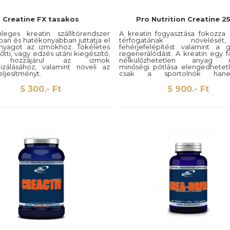
Creatine FX tasakos
Pro Nutrition Creatine 2
leges kreatin szállítórendszer
A kreatin fogyasztása fokozza 
an és hatékonyabban juttatja el
térfogatának növelé
nyagot az izmokhoz. Tökéletes
fehérjefelépítést valamint a 
őtti, vagy edzés utáni kiegészítő,
regenerálódást. A kreatin egy f
 hozzájárul az izmok
nélkülőzhetetlen anyag 
izálásához, valamint növeli az
minőségi pótlása elengedhete
teljesítményt.
csak a sportolnók ha
egészségesen élni vágyók számár
5 300.- Ft
5 900.- Ft
A Pro Nutrition® magas minő
 monohidrát; tartósítószer:
kizárólagosan csak a bizony
es citromsav; sav-szabályzó:
szennyeződésmentes kreatinfo
m bikarbonát; maltodextrin;
használ!
xidáns: aszkorbinsav;
dásgátló: magnézium-karbonát;
szer: szukralóz, aceszulfám-
zínezék: riboflavin.
ék
10g
3,3 Kcal
(14,1 Kj)
0 g
át
0,08 g
l Cukor
0,08 g
0 g
 Telített zsírsavak
0 g
0 g
0,4 g
monohidrát
5000 mg
n
200 mg (250%*)
in
2 mg (142,9%*)