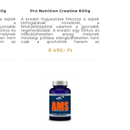
50g
Pro Nutrition Creatine 600g
a sejtek
A kreatin fogyasztása fokozza a sejtek
sét, a
térfogatának növelését, a
gyorsabb
fehérjefelépítést valamint a gyorsabb
ontos és
regenerálódást. A kreatin egy fontos és
melynek
nélkülőzhetetlen anyag melynek
tlen nem
minőségi pótlása elengedhetetlen nem
nem az
csak a sportolnók hanem az
a is.
egészségesen élni vágyók számára is.
8 490.- Ft
ségű és
A Pro Nutrition® magas minőségű és
ítottan
kizárólagosan csak a bizonyítottan
rrásokat
szennyeződésmentes kreatinforrásokat
használ!
Kiszerelés: 600g