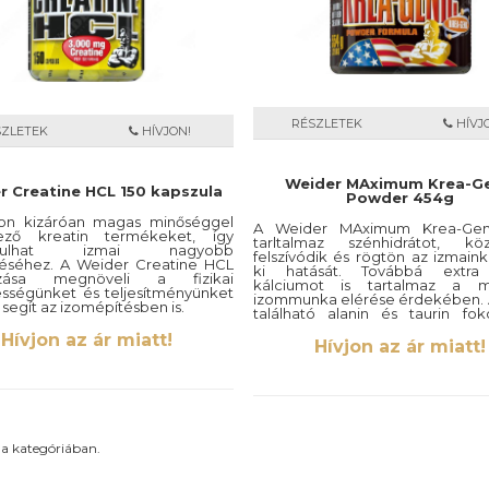
RÉSZLETEK
HÍVJ
SZLETEK
HÍVJON!
Weider MAximum Krea-Ge
r Creatine HCL 150 kapszula
Powder 454g
jon kizáróan magas minőséggel
A Weider MAximum Krea-Ge
ező kreatin termékeket, így
tarltalmaz szénhidrátot, köz
járulhat izmai nagyobb
felszívódik és rögtön az izmaink
jtéséhez. A Weider Creatine HCL
ki hatását. Továbbá extr
azása megnöveli a fizikai
kálciumot is tartalmaz a ma
ességünket és teljesítményünket
izommunka elérése érdekében.
 segít az izomépítésben is.
található alanin és taurin fo
izommunkát és az erőkifejtést.
=3 kapszula.
Hívjon az ár miatt!
Hívjon az ár miatt!
Egy adag=6,5 g
zula.
554g
a kategóriában.