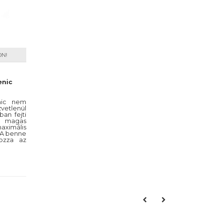
ON!
nic
nic nem
vetlenül
ban fejti
a magas
ximális
 A benne
kozza az