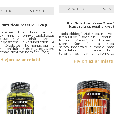
28,6 mg (7,6%*)
ium
RÉSZLETEK
HÍVJ
SZLETEK
HÍVJON!
Pro Nutrition Krea-Drive
 NutritionCreactiv - 1,2kg
kapszula speciális kreat
tolóknak több kreatinra van
Táplálékkiegészítő kreatin - Pro 
ük, mint amennyit táplálkozás
Krea-Drive speciális kreati
e tudnak vinni. Tehát a kreatin
Nutrition Krea-Drive több erő
egészítése elkerülhetetlen. A
izom Kombináld a krea
iv tökéletes kombinációja a
sejtvolumenizáló pumpáló hatá
 monohidrátnak és egy egyszerű
forradalmi 11,5 pH alkalin kör
átnak (dextróz, nem a fruktóz).
teremt és így a gyomors
támadhatja meg a kreatin
Hívjon az ár miatt!
sértetlenül jut el a sejtekhez. Azo
Hívjon az ár miatt!
alkalin környezet elősegíti a s
általános egészségét.