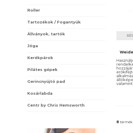
Roller
Tartozékok / Fogantyúk
Állványok, tartók
RÉ
Jóga
Weide
Kerékpárok
Használ
rendelk
hozzá
Pilátes gépek
erőkife
alkalm
állókép
Gerincnyújtó pad
valamint
Egy adag
Kosárlabda
150 kaps
Centr by Chris Hemsworth
8
termék 