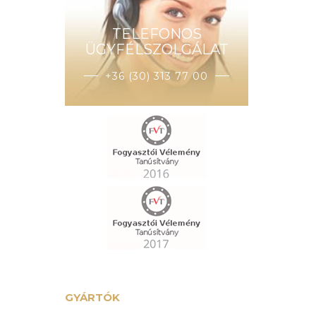
TELEFONOS
ÜGYFÉLSZOLGÁLAT
+36 (30) 313 77 00
GYÁRTÓK