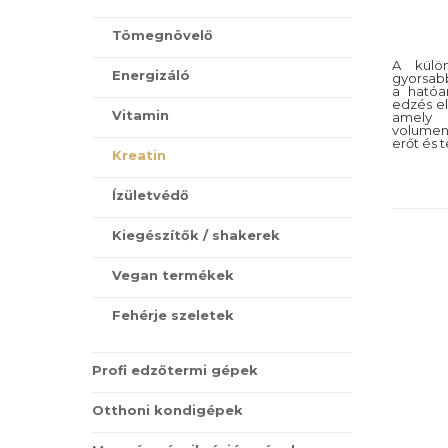
Tömegnövelő
A külön
Energizáló
gyorsabb
a hatóa
edzés el
Vitamin
amely
volumen
erőt és 
Kreatin
Kreatin
Ízületvédő
vízment
nátriu
antio
Kiegészítők / shakerek
csomóso
édesítő
kálium; s
Vegan termékek
Tápért
Energia
Fehérje szeletek
Fehérje
Szénhidr
amelybő
Zsir
Profi edzőtermi gépek
amelyből
Rost
Nátrium
Otthoni kondigépek
Kreatin 
C-vitami
Riboflav