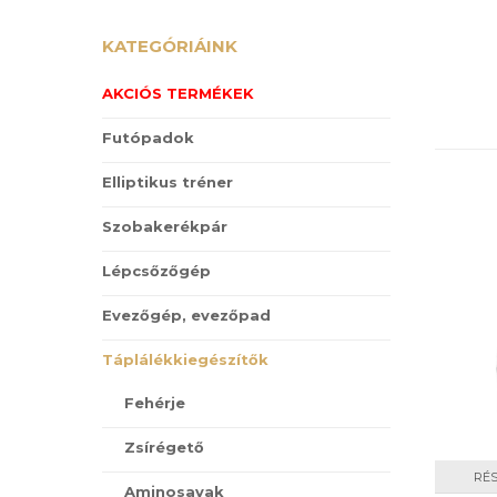
KATEGÓRIÁINK
AKCIÓS TERMÉKEK
Futópadok
Elliptikus tréner
Szobakerékpár
Lépcsőzőgép
Evezőgép, evezőpad
Táplálékkiegészítők
Fehérje
Zsírégető
RÉ
Aminosavak