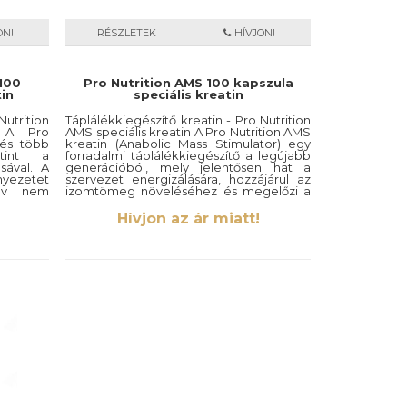
ON!
RÉSZLETEK
HÍVJON!
 100
Pro Nutrition AMS 100 kapszula
in
speciális kreatin
Nutrition
Táplálékkiegészítő kreatin - Pro Nutrition
n A Pro
AMS speciális kreatin A Pro Nutrition AMS
 és több
kreatin (Anabolic Mass Stimulator) egy
tint a
forradalmi táplálékkiegészítő a legújabb
sával. A
generációból, mely jelentősen hat a
nyezetet
szervezet energizálására, hozzájárul az
av nem
izomtömeg növeléséhez és megelőzi a
t, mely
katabolizmust.
nkívül az
Hívjon az ár miatt!
zervezet