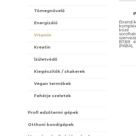
Tömegnövelő
P
Étrend-k
Energizáló
komplex
közé n
sorolh
Vitamin
szervez
B7,B9 é
(PABA),
Kreatin
szervez
nőaz ed
vitamin
Ízületvédő
napi szü
kell biz
szerepe
Kiegészítők / shakerek
játszan
tö
energiat
Vegan termékek
vércuko
sejtanya
Fehérje szeletek
Profi edzőtermi gépek
Otthoni kondigépek