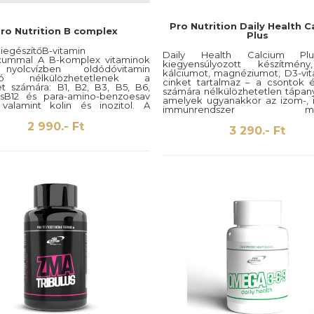
Pro Nutrition Daily Health C
ro Nutrition B complex
Plus
iegészítőB-vitamin
Daily Health Calcium Pl
ummal A B-komplex vitaminok
kiegyensúlyozott készítmén
yolcvízben oldódóvitamin
kálciumot, magnéziumot, D3-vit
ató nélkülözhetetlenek a
cinket tartalmaz – a csontok 
et számára: B1, B2, B3, B5, B6,
számára nélkülözhetetlen tápan
sB12 és para-amino-benzoesav
amelyek ugyanakkor az izom-, 
 valamint kolin és inozitol. A
immunrendszer megf
et B-vitamin igényejelentősen
működéséhez is hozzájárulnak. A
zés alatt, mivel vízben oldódó
2 990.- Ft
egy nélkülözhetetlen tápanyag,
3 290.- Ft
ok és a szervezetnem tárolja, a
szervezetünk nem állíthat elő,
kséges bevitelt külső forrásból
szükségletet táplálkozás és
tosítanunk. A B-vitaminokfontos
kiegészítők utján kell fedezni. 
t
hozzájárul a vas opt
akaszervezetszámosfunkciójában,
felszívódásához, erősíti a cson
bbek között:
javítja az izmok működé
ermelés,szénhidrát-anyagcsere,
mészalga(Lithothamniumcalcar
r szabályozás, immunrendszer és
vöröstengeri alga, amely számo
gcsere.
magas abszorpcióképes
rendelkező tápanyagot tartalmaz
kálciumot(körülbelül 30-
magnéziumot (körülbelül 2-4%).