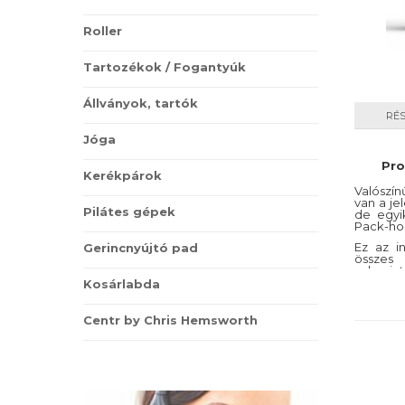
Roller
Tartozékok / Fogantyúk
Állványok, tartók
RÉ
Jóga
Pro
Kerékpárok
Valószí
van a je
Pilátes gépek
de egyi
Pack-ho
Ez az i
Gerincnyújtó pad
összes 
valami
létfonto
Kosárlabda
Centr by Chris Hemsworth
Pro Nutr