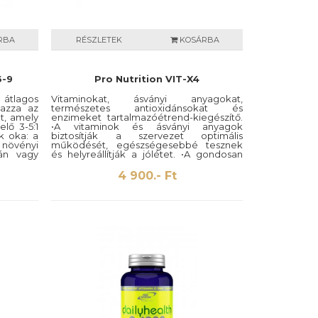
RBA
RÉSZLETEK
KOSÁRBA
6-9
Pro Nutrition VIT-X4
k átlagos
Vitaminokat, ásványi anyagokat,
mazza az
természetes antioxidánsokat és
t, amely
enzimeket tartalmazóétrend-kiegészítő.
lő 3-5:1
•A vitaminok és ásványi anyagok
k oka: a
biztosítják a szervezet optimális
 növényi
működését, egészségesebbé tesznek
lán vagy
és helyreállítják a jólétet. •A gondosan
sírsavat
kiválasztott természetes növényi
 valamint
kivonatokon alapuló szinergikus formula
4 900.- Ft
 gazdag
véd a korai sejtöregedést okozó
ztása. A
oxidációs folyamatok hatásai ellen. • A
egészítő
specifikus hatással rendelkező
enciális
emésztőenzimek kiegyensúlyozott
árul az
kombinációja hozzájárul az élelmiszer
ez.
komponenseinek
(fehérjék,szénhidrátok,zsírok és rostok)
teljes emésztéséhez.