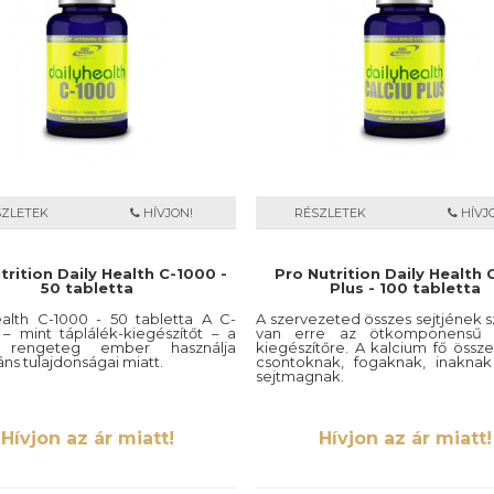
SZLETEK
HÍVJON!
RÉSZLETEK
HÍVJ
trition Daily Health C-1000 -
Pro Nutrition Daily Health 
50 tabletta
Plus - 100 tabletta
ealth C-1000 - 50 tabletta A C-
A szervezeted összes sejtjének 
 – mint táplálék-kiegészítőt – a
van erre az ötkomponensű t
n rengeteg ember használja
kiegészítőre. A kalcium fő össz
áns tulajdonságai miatt.
csontoknak, fogaknak, inakna
sejtmagnak.
Hívjon az ár miatt!
Hívjon az ár miatt!