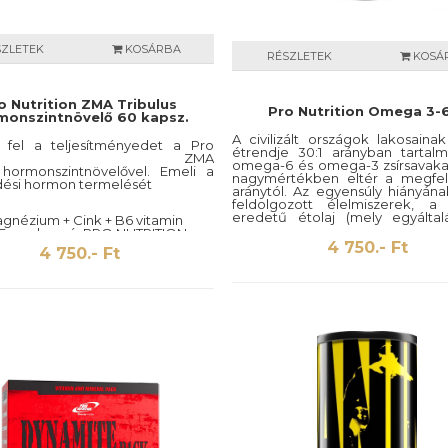
SZLETEK
KOSÁRBA
RÉSZLETEK
KOSÁ
o Nutrition ZMA Tribulus
Pro Nutrition Omega 3-
monszintnövelő 60 kapsz.
A civilizált országok lakosaina
 fel a teljesítményedet a Pro
étrendje 30:1 arányban tartal
trition ZMA
omega-6 és omega-3 zsírsavaka
s hormonszintnövelővel. Emeli a
nagymértékben eltér a megfele
ési hormon termelését
aránytól. Az egyensúly hiányána
feldolgozott élelmiszerek, a
eredetű étolaj (mely egyálta
agnézium + Cink + B6 vitamin
csak kis mennyiségű omega-3 z
/ Forgalmazó: PRO NUTRITION
tartalmaz) használata, és a hal,
4 750.- Ft
és: 60 kapszula
4 750.- Ft
egyéb omega-3 zsírsavban
 Natur
élelmiszerek csökkent fogyas
Daily Health Omega 3 étrend-ki
300 mg/kapszula omega-3 essz
zsírsav tartalmával hozzáj
egyensúlytalanság megelőzéséh