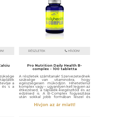
ON!
RÉSZLETEK
HÍVJON!
Calciu
Pro Nutrition Daily Health B-
complex - 100 tabletta
szüksége
A részletek számítanak! Szervezetednek
áplálék
szüksége van vitaminokra, hogy
etevője a
egészségesen működjön. Hihetetlenül
k és s a
komplex vagy – ugyanilyen kell legyen az
étkezésed, a táplálék-kiegészítőd és az
edzésed is. A B-Complex fogyasztása
után sokkal jobb formában leszel és
teljesítményszinted is jóval gyorsabban
fog javulni. Az edzés utáni regenerálás
Hívjon az ár miatt!
nem fog többé gondot jelenteni.
Összetevők: B1-vitamin, B2-vitamin, B3-
vitmain, B5-vitamin, B6-vitamin, B12-