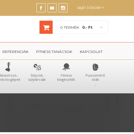
SAJÁT FIÓKOM
0 TERMÉK
0.- Ft
REFERENCIÁK
FITNESS TANÁCSOK
KAPCSOLAT
Masszírozó,
Súlyzók,
Fitness
Pulzusmérő
brációs gépek
súlytárcsák
kiegészítők
órák