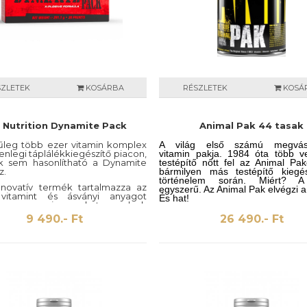
SZLETEK
KOSÁRBA
RÉSZLETEK
KOSÁ
 Nutrition Dynamite Pack
Animal Pak 44 tasak
nűleg több ezer vitamin komplex
A világ első számú megvásá
lenlegi táplálékkiegészítő piacon,
vitamin pakja. 1984 óta több v
k sem hasonlítható a Dynamite
testépítő nőtt fel az Animal Pa
z.
bármilyen más testépítő kiegé
történelem során. Miért? A
nnovatív termék tartalmazza az
egyszerű. Az Animal Pak elvégzi 
vitamint és ásványi anyagot
És hat!
nt az aminosavakat melyek
sságúak a szervezet számára.
9 490.- Ft
26 490.- Ft
ition Dynamite Pack 30 csomag.