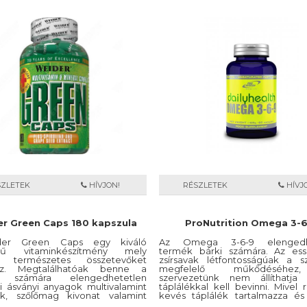
SZLETEK
HÍVJON!
RÉSZLETEK
HÍVJ
r Green Caps 180 kapszula
ProNutrition Omega 3-6
er Green Caps egy kiváló
Az Omega 3-6-9 elengedh
gű vitaminkészítmény mely
termék bárki számára. Az essz
en természetes összetevőket
zsírsavak létfontosságúak a s
maz. Megtalálhatóak benne a
megfelelő műkődéséh
k számára elengedhetetlen
szervezetünk nem állíthatja
i ásványi anyagok multivalamint
táplálékkal kell bevinni. Mivel 
ok, szőlőmag kivonat valamint
kevés táplálék tartalmazza és 
por is.
sem elegendő mennyiségbe