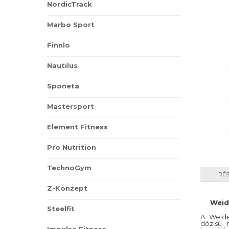
NordicTrack
180 kaps
Marbo Sport
Finnlo
Nautilus
Sponeta
Mastersport
Element Fitness
Pro Nutrition
TechnoGym
RÉ
Z-Konzept
Weid
Steelfit
A Weide
dózisú 