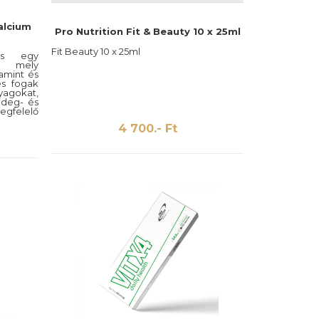
alcium
Pro Nutrition Fit & Beauty 10 x 25ml
Fit Beauty 10 x 25ml
us egy
y, mely
amint és
és fogak
yagokat,
ideg- és
elelő
 kálcium
4 700.- Ft
 amelyet
 ezért a
 étrend-
A kálcium
imális
tokat és
sét. A
eum) egy
s nagyon
séggel
,főleg a
35%) és