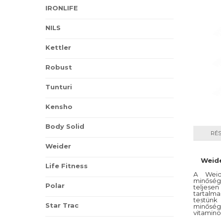
IRONLIFE
NILS
Kettler
Robust
Tunturi
Kensho
Body Solid
RÉ
Weider
Weide
Life Fitness
A Weid
minősé
Polar
teljes
tartal
testün
Star Trac
minőség
vitamin
spirulina 