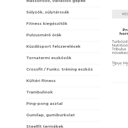
Masszírozó, vibrációs gépek
Súlyzók, súlytárcsák
RÉ
Fitness kiegészítők
Pr
hor
Pulzusmérő órák
Turbózd
Nu
Küzdősport felszerelések
Tribulu
növeked
Tornatermi eszközök
Típus: M
Gyártó 
Crossfit / Funkc. tréning eszköz
Kiszerel
Ízesítés:
Kültéri fitness
Trambulinok
Ping-pong asztal
Gumilap, gumiburkolat
Steelfit termékek