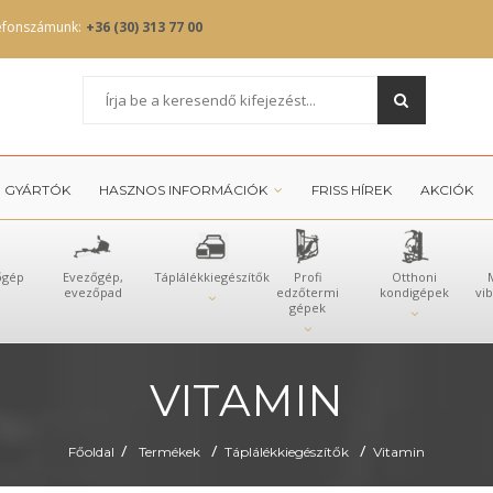
efonszámunk:
+36 (30) 313 77 00
GYÁRTÓK
HASZNOS INFORMÁCIÓK
FRISS HÍREK
AKCIÓK
őgép
Evezőgép,
Táplálékkiegészítők
Profi
Otthoni
evezőpad
edzőtermi
kondigépek
vi
gépek
VITAMIN
/
/
/
Főoldal
Termékek
Táplálékkiegészítők
Vitamin