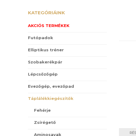
KATEGÓRIÁINK
AKCIÓS TERMÉKEK
Futópadok
Elliptikus tréner
Szobakerékpár
Lépcsőzőgép
Evezőgép, evezőpad
Táplálékkiegészítők
Fehérje
Zsírégető
RÉ
Aminosavak