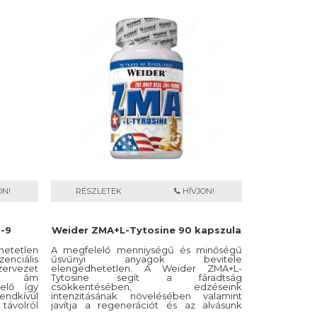
vitamin, H-vitamin, folsav, kolin, inozitol,
PABA
Inaktív összetevők: magnézium-sztearát,
sztearinsav
Felhasználási javaslat: Fogyasszon
naponta 1 tablettát étkezés közben.
Kiszerelés: 100 tabletta
Tápérték 1 tabletta RDA*
B1-vitamin 100 mg 9090,9%
B2-vitamin 100 mg 7142,9%
B3-vitamin 100 mg 635%
B5-vitamin 100 mg 1666,7%
B6-vitamin 100 mg 7142,9%
B12-vitamin 100 µg 4000%
H-vitamin 300 µg 600%
Folsav 400 µg 200%
Kolin 100mg
ON!
RÉSZLETEK
HÍVJON!
Inozitol 100mg
PABA 30mg
-9
Weider ZMA+L-Tytosine 90 kapszula
etetlen
A megfelelő menniységű és minőségű
enciális
űsvűnyi anyagok bevitele
zervezet
elengedhetetlen. A Weider ZMA+L-
ez, ám
Tytosine segít a fáradtság
 elő így
csökkentésében, edzéseink
rendkívül
intenzitásának növelésében valamint
távolról
javítja a regenerációt és az alvásunk
n, hogy
minőségét. Nem utolsó sorban serkenti a