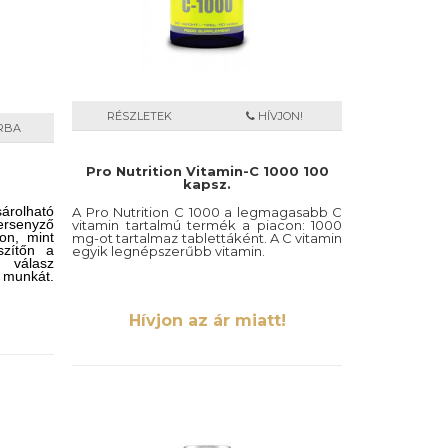
RÉSZLETEK
HÍVJON!
RBA
Pro Nutrition Vitamin-C 1000 100
kapsz.
rolható
A Pro Nutrition C 1000 a legmagasabb C
ersenyző
vitamin tartalmú termék a piacon: 1000
kon, mint
mg-ot tartalmaz tablettáként. A C vitamin
szítőn a
egyik legnépszerűbb vitamin.
 válasz
a munkát.
Hívjon az ár miatt!