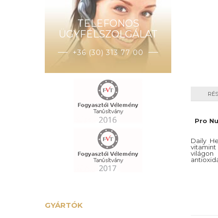
TELEFONOS
ÜGYFÉLSZOLGÁLAT
+36 (30) 313 77 00
RÉ
Pro Nu
Daily H
vitamint
világo
antioxid
GYÁRTÓK