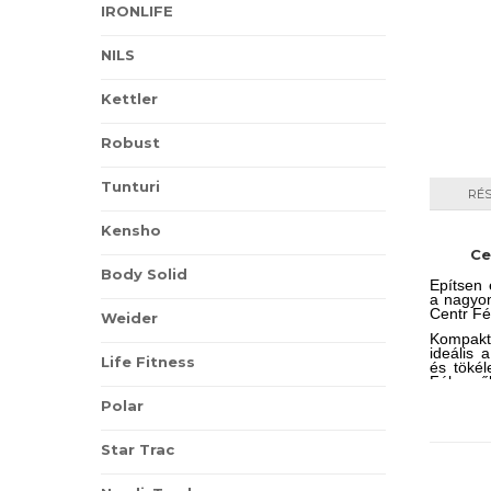
IRONLIFE
NILS
Kettler
Robust
Tunturi
RÉ
Kensho
Ce
Body Solid
Építsen 
a nagyon
Centr Fél
Weider
Kompakt
ideális 
Life Fitness
és tökél
Fél erő
gumis b
Polar
amelyek 
Két be
rendelk
Star Trac
valamint
mely töb
acél sz