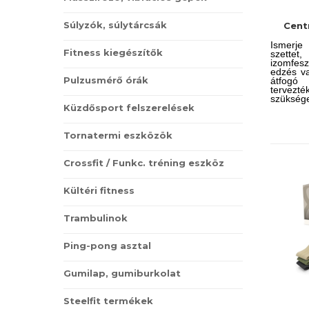
Súlyzók, súlytárcsák
Cent
Ismerje
Fitness kiegészítők
szettet
izomfes
edzés v
Pulzusmérő órák
átfogó
tervezté
szüks
Küzdősport felszerelések
elősegít
a célzo
mozgásba
Tornatermi eszközök
Crossfit / Funkc. tréning eszköz
Kültéri fitness
Trambulinok
Ping-pong asztal
Gumilap, gumiburkolat
Steelfit termékek