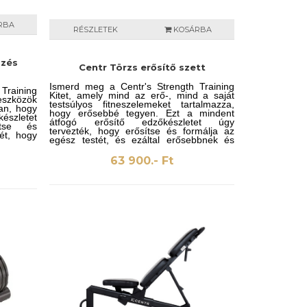
RBA
RÉSZLETEK
KOSÁRBA
dzés
Centr Törzs erősítő szett
Ismerd meg a Centr's Strength Training
Training
Kitet, amely mind az erő-, mind a saját
eszközök
testsúlyos fitneszelemeket tartalmazza,
ban, hogy
hogy erősebbé tegyen. Ezt a mindent
készletet
átfogó erősítő edzőkészletet úgy
ítse és
tervezték, hogy erősítse és formálja az
ét, hogy
egész testét, és ezáltal erősebbnek és
energikusabbnak érezze magát.
63 900.- Ft