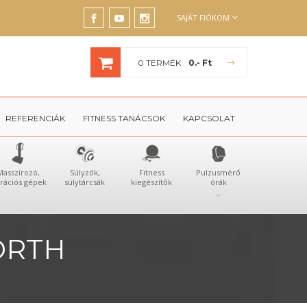
SAJÁT FIÓKOM
0 TERMÉK
0.- Ft
REFERENCIÁK
FITNESS TANÁCSOK
KAPCSOLAT
Masszírozó,
Súlyzók,
Fitness
Pulzusmérő
brációs gépek
súlytárcsák
kiegészítők
órák
ORTH