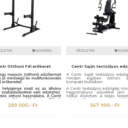
SZLETEK
KOSÁRBA
RÉSZLETEK
KOSÁ
ntr Otthoni Fél erőkeret
Centr Saját testsúlyos ed
egy masszív (otthoni) edzőtermet
A Centr Saját testsúlyos edző
 jó minőségű és multifunkcionális
minden egyben otthoni e
 erőkerettel.
kompakt kivitelben
 helyigénye miatt ez az állvány
A Centr testsúlyos edzőgép mos
a szabadsúlyokkal való edzéshez,
hagyományos súlyokkal járó
etes otthoni használatra. A Centr
nélkül élvezheti a teljes teste
keret J-kampókkal és állítható
edzést. Ez az innovatív, több
iztosítékokkal rendelkezik,
készülék az Ön saját testsúlyát 
289 000.- Ft
567 900.- Ft
megakadályozzák a rúd leesését.
az ellenállásos edzéshez. Erőt
épített súlytartó tüskével
csendes, a súlytárcsák vagy
ezik a súlytárcsák tárolására,
készlet csörömpölése nélkül. Rá
 egy beépített húzódzkodó rúddal,
edzőterem kényelmes ka
b fogást is biztosít. A stapabíró
köszönhetően egy kéz
erkezezet és a széles talpak
működtethető. Válasszon 15 k