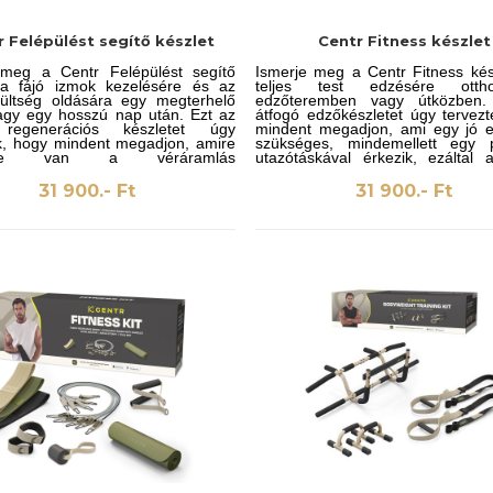
r Felépülést segítő készlet
Centr Fitness készlet
 meg a Centr Felépülést segítő
Ismerje meg a Centr Fitness kés
, a fájó izmok kezelésére és az
teljes test edzésére ott
zültség oldására egy megterhelő
edzőteremben vagy útközben.
agy egy hosszú nap után. Ezt az
átfogó edzőkészletet úgy tervez
 regenerációs készletet úgy
mindent megadjon, ami egy jó 
k, hogy mindent megadjon, amire
szükséges, mindemellett egy p
ége van a véráramlás
utazótáskával érkezik, ezáltal 
éséhez, a keringés javításához és
útra is magával vihesse.
tt enyhülés eléréséhez, amely
31 900.- Ft
31 900.- Ft
n tartja.