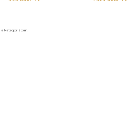
végezzen egy gépen.
 a kategóriában.