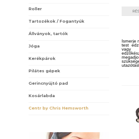
Roller
RÉ
Tartozékok / Fogantyúk
Állványok, tartók
Ismerje m
test ed
Jóga
vagy 
edzőkész
megadj
Kerékpárok
szükség
utazótás
útra is 
Pilátes gépek
Gerincnyújtó pad
Kosárlabda
Centr by Chris Hemsworth