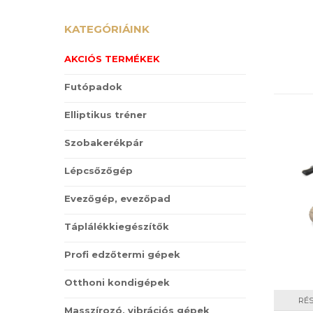
KATEGÓRIÁINK
AKCIÓS TERMÉKEK
Futópadok
Elliptikus tréner
Szobakerékpár
Lépcsőzőgép
Evezőgép, evezőpad
Táplálékkiegészítők
Profi edzőtermi gépek
Otthoni kondigépek
RÉ
Masszírozó, vibrációs gépek