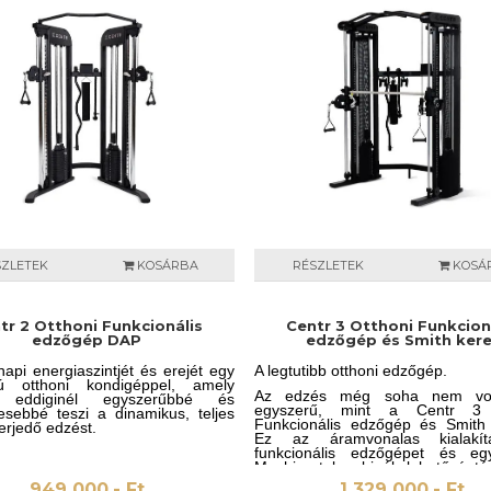
ságos és tartós támasztást
ellenállási szint közül, a teljes te
anak az állványnak.
10% és 150%-a között. Ez hat
személyre szabott edzésélményt 
amely fittségi szinttől füg
mindenki számára ideális.
SZLETEK
KOSÁRBA
RÉSZLETEK
KOSÁ
tr 2 Otthoni Funkcionális
Centr 3 Otthoni Funkcion
edzőgép DAP
edzőgép és Smith kere
napi energiaszintjét és erejét egy
A legtutibb otthoni edzőgép.
lú otthoni kondigéppel, amely
Az edzés még soha nem vol
 eddiginél egyszerűbbé és
egyszerű, mint a Centr 3 
sebbé teszi a dinamikus, teljes
Funkcionális edzőgép és Smith k
terjedő edzést.
Ez az áramvonalas kialakí
funkcionális edzőgépet és e
Machine-t kombinál, lehetővé té
funkcionális és hagyományos mo
949 000.- Ft
1 329 000.- Ft