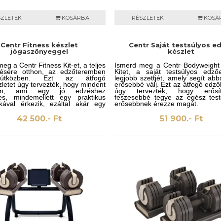
SZLETEK
KOSÁRBA
RÉSZLETEK
KOSÁ
Centr Fitness készlet
Centr Saját testsúlyos e
jógaszőnyeggel
készlet
eg a Centr Fitness Kit-et, a teljes
Ismerd meg a Centr Bodyweight 
zésére otthon, az edzőteremben
Kitet, a saját testsúlyos edző
útközben. Ezt az átfogó
legjobb szettjét, amely segít ab
letet úgy tervezték, hogy mindent
erősebbé válj. Ezt az átfogó edző
on, ami egy jó edzéshez
úgy tervezték, hogy erős
es, mindemellett egy praktikus
feszesebbé tegye az egész test
kával érkezik, ezáltal akár egy
erősebbnek érezze magát.
magával vihesse.
42 500.- Ft
51 900.- Ft