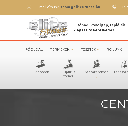
E-mail címünk:
team@elitefitness.hu
Tel
Futópad, kondigép, táplálék
kiegészítő kereskedés
FŐOLDAL
TERMÉKEK
TESZTEK
RÓLUNK
Futópadok
Elliptikus
Szobakerékpár
Lépcsőz
tréner
CEN