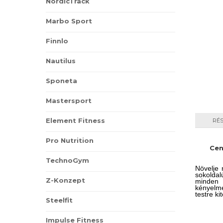
NordicTrack
bizton
biztosít
Marbo Sport
Finnlo
Nautilus
Sponeta
Mastersport
Element Fitness
RÉ
Pro Nutrition
Cen
TechnoGym
Növelje 
sokolda
Z-Konzept
minden
kényelme
testre ki
Steelfit
Impulse Fitness