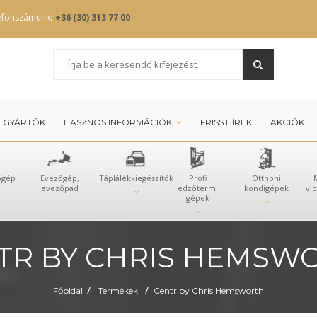
efonszámunk:
+36 (30) 313 77 00
GYÁRTÓK
HASZNOS INFORMÁCIÓK
FRISS HÍREK
AKCIÓK
őgép
Evezőgép,
Táplálékkiegészítők
Profi
Otthoni
evezőpad
edzőtermi
kondigépek
vi
gépek
TR BY CHRIS HEMSW
/
/
Főoldal
Termékek
Centr by Chris Hemsworth