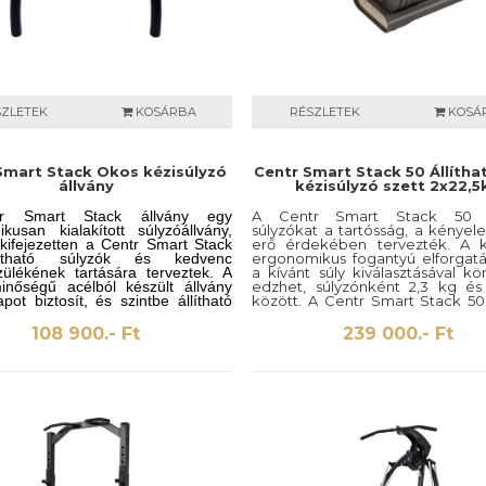
SZLETEK
KOSÁRBA
RÉSZLETEK
KOSÁ
Smart Stack Okos kézisúlyzó
Centr Smart Stack 50 Állítha
állvány
kézisúlyzó szett 2x22,5
r Smart Stack állvány egy
A Centr Smart Stack 50 ál
kusan kialakított súlyzóállvány,
súlyzókat a tartósság, a kényel
kifejezetten a Centr Smart Stack
erő érdekében tervezték. A k
ítható súlyzók és kedvenc
ergonomikus fogantyú elforgatá
ülékének tartására terveztek. A
a kívánt súly kiválasztásával k
inőségű acélból készült állvány
edzhet, súlyzónként 2,3 kg és
apot biztosít, és szintbe állítható
között. A Centr Smart Stack 50 
 rendelkezik, így mindig biztos
edzéssel rendelkezik a
 stabil pozícióban. Az ideális
alkalmazáson keresztül, és t
108 900.- Ft
239 000.- Ft
gnak köszönhetően ez az állvány
edzést kínál, amelyeket kife
 és kényelmesen elérhető, így
ezekhez az állítható súl
átát a megterheléstől.
terveztek.