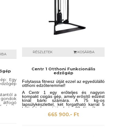
RÉSZLETEK
KOSÁRBA
RBA
Centr 1 Otthoni Funkcionális
zőgép
edzőgép
gép: Egy
Folytassa fitnesz útját ezzel az egyedülálló
dzőgép
otthoni edzőteremmel!
A Centr 1 egy erőteljes és nagyon
tantól a
kompakt csigás gép, amely erősítő edzést
 gondok
kínál bárki számára. A 75 kg-os
t átfogó
lapsúlykészlettel, két forgatható karral 5
funkciós
különböző pozícióval és 33 függőleges
használja
pozícióval rendelkező forgatható csigákkal
665 900.- Ft
eljes és
mindig megtalálja a mozgáskörének
 lapsúly
megfelelő tökéletes pozíciót. A Centr 1
adásul az
tökéletes otthoni használatra. A Centr
rjának
alkalmazással ráadásul több száz
zel is
különböző gyakorlatot végezhet, és
ülönböző
személyre szabott edzésprogramokhoz