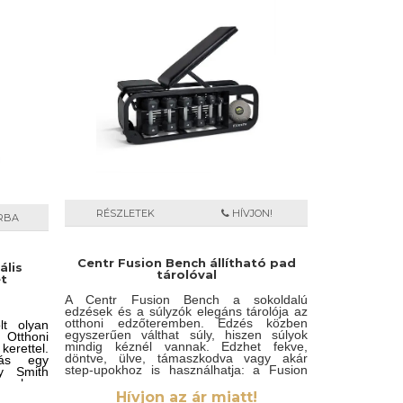
stsúlyának
férhet hozzá. Akár izomtömeget szeretne
ékony és
építeni, akár erősebbé vagy feszesebbé
biztosít,
válni, több mint 165 különböző gyakorlat
getlenül
áll rendelkezésére.
RÉSZLETEK
HÍVJON!
RBA
Centr Fusion Bench állítható pad
ális
tárolóval
t
A Centr Fusion Bench a sokoldalú
edzések és a súlyzók elegáns tárolója az
otthoni edzőteremben. Edzés közben
t olyan
egyszerűen válthat súly, hiszen súlyok
Otthoni
mindig kéznél vannak. Edzhet fekve,
erettel.
döntve, ülve, támaszkodva vagy akár
tás egy
step-upokhoz is használhatja: a Fusion
gy Smith
Bench kiváló minőségű acélváza elég
ve, hogy
tartós ahhoz, hogy a legkeményebb
zgásokat
Hívjon az ár miatt!