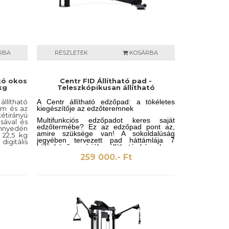
RBA
RÉSZLETEK
KOSÁRBA
tó okos
Centr FID Állítható pad -
kg
Teleszkópikusan állítható
lítható
A Centr állítható edzőpad: a tökéletes
em és az
kiegészítője az edzőteremnek
étirányú
Multifunkciós edzőpadot keres saját
sával és
edzőtermébe? Ez az edzőpad pont az,
önnyedén
amire szüksége van! A sokoldalúság
 22,5 kg
jegyében tervezett pad háttámlája 7
digitális
különböző pozícióba állítható, kényelmes
 Centr
létra stílusban. Válasszon a -15°-os
öbb száz
259 000.- Ft
lejtéstől a 75°-os dőlésszögig, és állítsa be
jezetten
az ülést 4 pozícióban 0° - 30° között.
yzókhoz