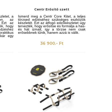
Centr Erősítő szett
zletet, a
Ismerd meg a Centr Core Kitet, a teljes
hon, az
törzsed edzéséhez szükséges eszközök
 Ezt az
készletét. Ezt az átfogó edzőkészletet úgy
ték, hogy
tervezték, hogy erősítse és formálja a has-
edzéshez
és hát izmait, így a törzse nem csak
raktikus
erősebbnek tűnik, hanem azzá is válik.
akár egy
36 900.- Ft