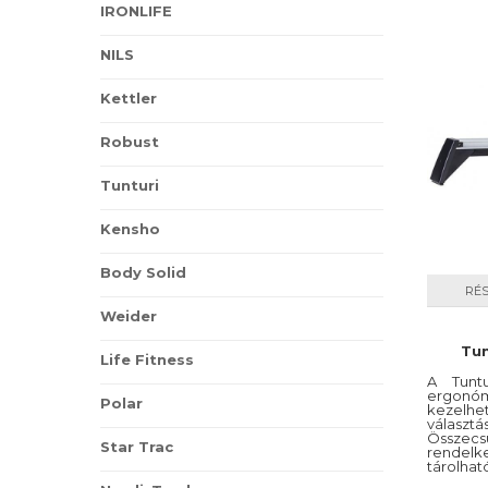
összecs
IRONLIFE
Nem k
helyen i
egyed
NILS
olyan
Nordi
Kettler
9. Ev
Robust
Az ev
felké
Tunturi
maxim
lábsz
Kensho
Pilla
9+1. 
Body Solid
RÉ
A sik
Weider
fokoz
érdem
Tun
Life Fitness
időse
A Tunt
techn
ergonó
Polar
lesz.
kezelh
válas
Robus
Összec
Star Trac
rendelk
tárolh
használ