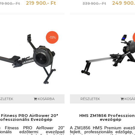
dolgoztatni, mind izomzatunkat,
egyedileg igazítható a felh
219 900.- Ft
249 900.
79 900.- Ft
339 900.- Ft
v- érrendszerünket.
személyes edzettségi szintjéhez
kijelző mindig megmutatja a k
teljesítményparamétereket.
Opcionálisan pulzust is m
mellkaspánt segítségével. Fedez
evezés iránti szenvedélyét a R
segítségével!
-15%
SZLETEK
KOSÁRBA
RÉSZLETEK
KOSÁ
e Fitness PRO AirRower 20"
HMS ZM1856 Professzioná
ofesszionális Evezőgép
evezőgép
te Fitness PRO AirRower 20"
A ZM1856 HMS Premium evező
zionális edzőtermi evezőpad
fejlett, professzionális edzőgép