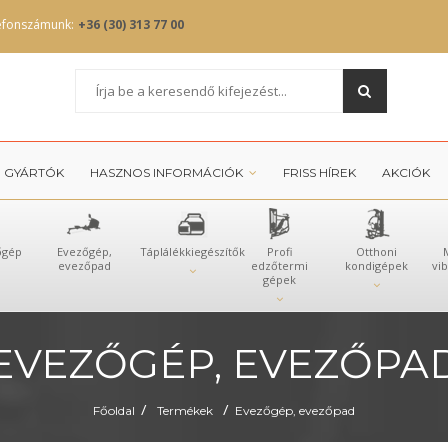
efonszámunk:
+36 (30) 313 77 00
GYÁRTÓK
HASZNOS INFORMÁCIÓK
FRISS HÍREK
AKCIÓK
őgép
Evezőgép,
Táplálékkiegészítők
Profi
Otthoni
evezőpad
edzőtermi
kondigépek
vi
gépek
EVEZŐGÉP, EVEZŐPA
/
/
Főoldal
Termékek
Evezőgép, evezőpad