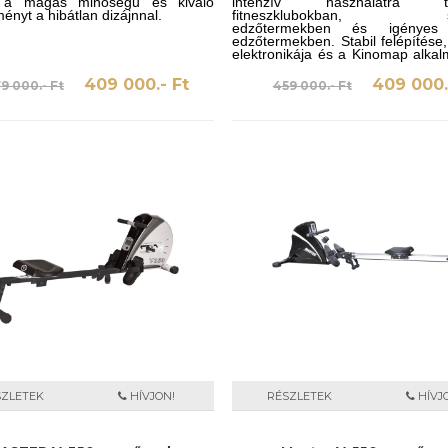
i a magas minőségű és kiváló
intenzív használatra te
ényt a hibátlan dizájnnal.
fitneszklubokban, sz
edzőtermekben és igényes 
edzőtermekben. Stabil felépítés
elektronikája és a Kinomap alka
való kompatibilitása sokoldalú, tel
edző megoldássá teszi.
409 000.- Ft
409 000.
9 000.- Ft
459 000.- Ft
SZLETEK
HÍVJON!
RÉSZLETEK
HÍVJ