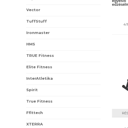
egyesít
edzésélm
Vector
TuffStuff
47
Ironmaster
HMS
TRUE Fitness
Elite Fitness
InterAtletika
Spirit
True Fitness
Ffittech
RÉ
XTERRA