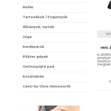
egyen
Roller
1. Ev
Tartozékok / Fogantyúk
Nem s
állap
Állványok, tartók
immun
nagy 
RÉ
Jóga
növel
tarto
Kerékpárok
HMS 
2. Ev
A ZM190
Pilátes gépek
Az re
amelyet
össze
energ
megtakar
Gerincnyújtó pad
haszn
evező
Kosárlabda
belül 
1
3. Ev
Centr by Chris Hemsworth
Az ev
evező
tarta
olyan