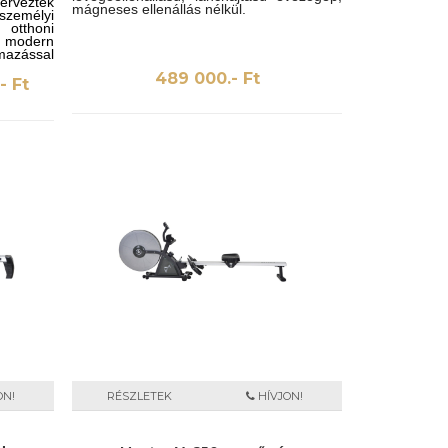
rveztek
mágneses ellenállás nélkül.
emélyi
otthoni
e, modern
lmazással
jes testet
489 000.- Ft
- Ft
ON!
RÉSZLETEK
HÍVJON!