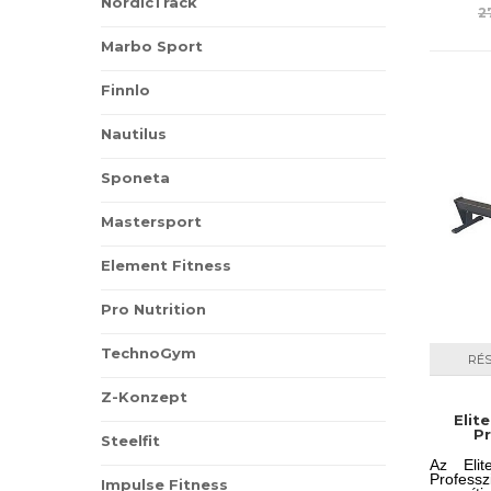
NordicTrack
tudjuk 
2
mind szí
Marbo Sport
Finnlo
Nautilus
Sponeta
Mastersport
Element Fitness
Pro Nutrition
TechnoGym
RÉ
Z-Konzept
Elit
Pr
Steelfit
Az Eli
Profess
Impulse Fitness