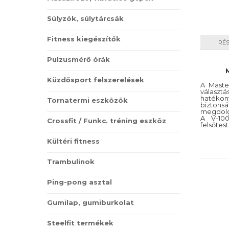
helye
Súlyzók, súlytárcsák
előny
edzi 
Fitness kiegészítők
részt.
RÉ
A fut
Pulzusmérő órák
mondj
tarto
Küzdősport felszerelések
A Maste
hanem
választ
Maste
haték
Tornatermi eszközök
bizt
megér
megdolg
A V-100
Crossfit / Funkc. tréning eszköz
Evez
felsőte
hatással 
Az ev
Kültéri fitness
Az ev
Trambulinok
nagys
erőnl
Ping-pong asztal
vízbe
Evez
Gumilap, gumiburkolat
Nagys
Steelfit termékek
haszn