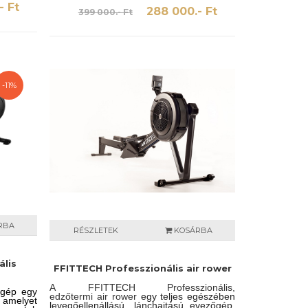
asználó
- Ft
288 000.- Ft
399 000.- Ft
. Az LCD
ülönböző
érhet a
ze fel az
OWER 2.0
-11%
RBA
RÉSZLETEK
KOSÁRBA
lis
FFITTECH Professzionális air rower
A FFITTECH Professzionális,
gép egy
edzőtermi air rower
egy teljes egészében
, amelyet
levegőellenállású, lánchajtású evezőgép,