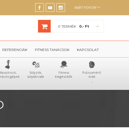
SAJÁT FIÓKOM
0 TERMÉK
0.- Ft
REFERENCIÁK
FITNESS TANÁCSOK
KAPCSOLAT
Masszírozó,
Súlyzók,
Fitness
Pulzusmérő
brációs gépek
súlytárcsák
kiegészítők
órák
D