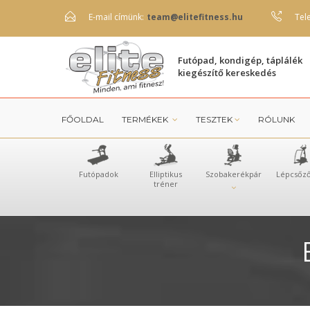
E-mail címünk:
team@elitefitness.hu
Tel
Futópad, kondigép, táplálék
kiegészítő kereskedés
FŐOLDAL
TERMÉKEK
TESZTEK
RÓLUNK
Futópadok
Elliptikus
Szobakerékpár
Lépcsőz
tréner