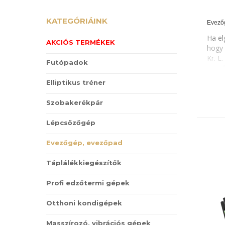
KATEGÓRIÁINK
Evező
Szere
Ha el
AKCIÓS TERMÉKEK
kaszi
hogy 
most 
Kr. E
Futópadok
lazít
evező
virtu
Elliptikus tréner
Az el
megte
előse
kárty
Szobakerékpár
a rot
megfe
85% -
ötvöz
Lépcsőzőgép
fő iz
játék
kapac
Evezőgép, evezőpad
Jól h
evező
Táplálékkiegészítők
izomm
okoz 
Profi edzőtermi gépek
guggo
Otthoni kondigépek
Ponto
elern
Masszírozó, vibrációs gépek
felső