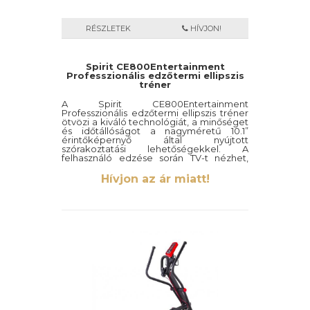
RÉSZLETEK
HÍVJON!
Spirit CE800Entertainment
Professzionális edzőtermi ellipszis
tréner
A Spirit CE800Entertainment
Professzionális edzőtermi ellipszis tréner
ötvözi a kiváló technológiát, a minőséget
és időtállóságot a nagyméretű 10.1”
érintőképernyő által nyújtott
szórakoztatási lehetőségekkel. A
felhasználó edzése során TV-t nézhet,
böngészheti az internetet, vagy a saját
maga által kiválasztott zenét hallgathatja.
Hívjon az ár miatt!
A CE800ENT Professzionális edzőtermi
ellipszis tréner kifejezetten edzőtermi
felhasználásra lett tervezve,
köszönhetően a tartós és erős
vázszerkezetének és az ellenálló
festésének. A megjelenése,
komfortossága valamint a minősége
mind a magas minőséget szimbolizálják.