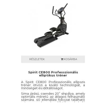
RÉSZLETEK
KOSÁRBA
Spirit CE800 Professzionális
elliptikus tréner
A Spirit CE800 Professzionális ellipszis
tréner ötvözi a kiváló technológiát, a
minőséget és időtállóságot.
Sima járású, csendes 20” sínpálya, amely
optimális méretű az átlagos felhasználó
számára. 40 ellenállási fokozat található
rajta, amivel a kezdőktől a haladó
sportolókig bárki igényeit kielégíti.