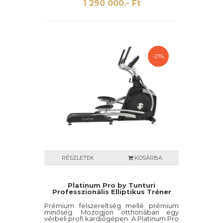
1 290 000.- Ft
A CE800 Professzionális ellipszis tréner
kifejezetten edzőtermi felhasználásra lett
tervezve, köszönhetően a tartós és erős
vázszerkezetnek és az ellenálló
festésének.
Maximális terhelhetősége 205 kg, amivel
kezdő életmódváltók és nagy túlsúllyal
-21%
rendelkezőknek is ideális választás a
CE800 Professzionális ellipszis tréner. A
megjelenése, komfortossága valamint a
minősége mind a magas minőséget
szimbolizálják.
RÉSZLETEK
KOSÁRBA
Platinum Pro by Tunturi
Professzionális Elliptikus Tréner
Prémium felszereltség mellé prémium
minőség. Mozogjon otthonában egy
vérbeli profi kardiógépen. A Platinum Pro