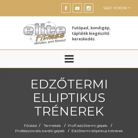
SAJÁT FIÓKOM
Futópad, kondigép,
táplálék kiegészítő
kereskedés
EDZŐTERMI
ELLIPTIKUS
TRÉNEREK
/
/
/
Főoldal
Termékek
Profi edzőtermi gépek
/
Professzionális kardió gépek
Edzőtermi elliptikus trénerek