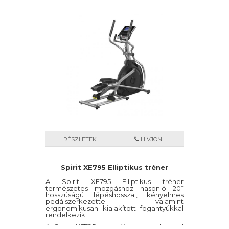
görgőkkel van ellátva, melyek
gondoskodnak a sima és egyenletes
mozgástartományról.
RÉSZLETEK
HÍVJON!
Spirit XE795 Elliptikus tréner
A Spirit XE795 Elliptikus tréner
természetes mozgáshoz hasonló 20”
hosszúságú lépéshosszal, kényelmes
pedálszerkezettel valamint
ergonomikusan kialakított fogantyúkkal
rendelkezik.
A Spirit XE795 generátoros rendszerrel