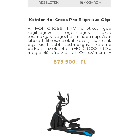
RÉSZLETEK
KOSÁRBA
Kettler Hoi Cross Pro Elliptikus Gép
A HOI CROSS PRO elliptikus gép
segítségével egészséges, aktív
testmozgást végezhet minden nap. Akár
kitűzött fitneszcélokat követ, akár csak
egy kicsit több testmozgást szeretne
beiktatni az életébe, a HOI CROSS PRO a
megfelelő választás az Ön számára. A
pontos wattkijelzés
lehetővé teszi az
egyéni edzéstervek követését és az akár
879 900.- Ft
600 wattos csúcsteljesítmény
is
elérhető a gép használatakor, az
egyedileg bővíthető edzésprogramok
pedig extra változatosságot biztosítanak
az edzés során. A
7″-os színes TFT
kijelző
könnyen leolvasható és jó
áttekintést nyújt az összes
teljesítményadatról. A
Bluetooth és
ANT+ interfész
lehetővé teszi azt is,
hogy az elliptikus gép
csatlakoztatható legyen a mellöves
pulzusmérőhöz
vagy más, tetszés
szerinti
okos eszközhöz
– így nyomon
követheti pulzusszámát és egyéb
edzésadatait. Ezen kívűl a készüléket
csatlakoztathatja különböző
fitneszalkalmazásokhoz is (KINOMAP, HOI
by Kettler). A
HOI CROSS PRO EXT
technológiája
különösen természetes