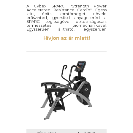
A Cybex SPARC: "Strength Power
Accelerated Resistance Cardio". Égess
zsírt, építs izomtömeget, növeld
erőszinted, gyorsítsd anyagcseréd a
SPARC segítségével biztosnságosan,
természetes biomechanikával!
Egyszerűen állítható, egyszerűen
használató, egyszerűen szuper!
Hívjon az ár miatt!