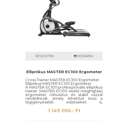
RÉSZLETEK
KOSÁRBA
Elliptikus MASTER EC100 Ergometer
Cross Trainer MASTER EC100 Ergometer
Elliptikus MASTER EC100 Ergometer
A MASTER EC100 professzionális elliptikus
trainer. MASTER EC100 elülső meghajtású
ergométer robusztus és stabil vázzal
rendelkezik, amely lehetővé teszi a
legigényesebb edzéseket is,
köszönhetően a széles terhelési
tartománynak. A nagyszerű ergonómiát a
1 149 000.- Ft
kivételesen hosszú és sima járás, a hosszú
pedál és a mozgatható karok biztosítják.
Akár otthoni akár edzőtermi használatra
is alkalmas eszköz.