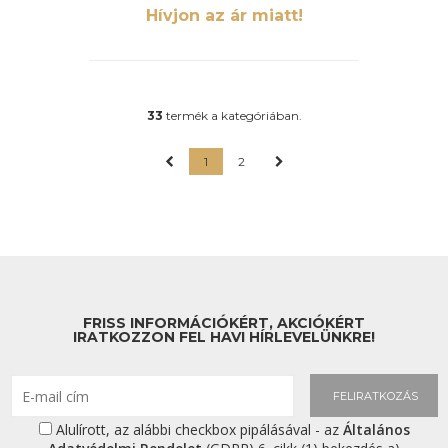
van ellátva, ezáltal nincs szüksége külső
Hívjon az ár miatt!
elektromos ellátásra a működéséhez.
Ennek köszönhetően bárhol
elhelyezhető és használható. A váz egy
erős és egybefüggő egységként lett
elkészítve, ennek köszönhetően ellenálló
a rázkódásokkal szemben valamint
élettartama is kiemelkedik.
33
termék a kategóriában.
1
2
FRISS INFORMÁCIÓKÉRT, AKCIÓKÉRT
IRATKOZZON FEL HAVI HÍRLEVELÜNKRE!
FELIRATKOZÁS
Alulírott, az alábbi checkbox pipálásával - az
Általános