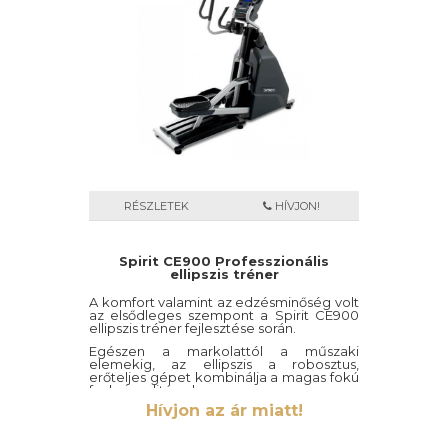
RÉSZLETEK
HÍVJON!
Spirit CE900 Professzionális
ellipszis tréner
A komfort valamint az edzésminőség volt
az elsődleges szempont a Spirit CE900
ellipszis tréner fejlesztése során.
Egészen a markolattól a műszaki
elemekig, az ellipszis a robosztus,
erőteljes gépet kombinálja a magas fokú
funkcionalitással.
Hívjon az ár miatt!
A kiemelkedő garancia lehetőséget nyújt
a tulajdonosok számára a bizalom
megalapozására, abban, hogy ez az