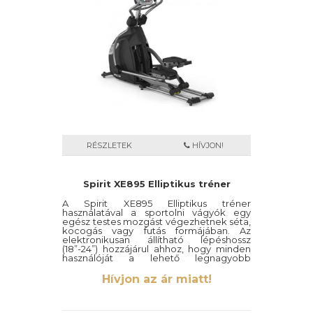
mozgásformát.
RÉSZLETEK
HÍVJON!
Spirit XE895 Elliptikus tréner
A Spirit XE895 Elliptikus tréner
használatával a sportolni vágyók egy
egész testes mozgást végezhetnek séta,
kocogás vagy futás formájában. Az
elektronikusan állítható lépéshossz
(18”-24”) hozzájárul ahhoz, hogy minden
használóját a lehető legnagyobb
kényelemben és biztonságban részesítse
edzései során, miközben az ízületeket is
Hívjon az ár miatt!
óvja.
A Spirit XE895 prémium szegmensű
alkatrészekkel, csapágyakkal és