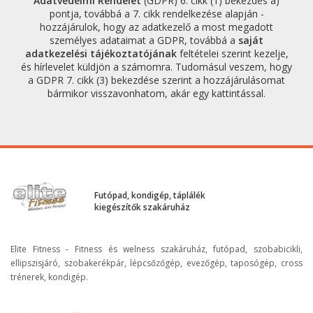
Adatvédelmi Rendelet
(GDPR) 6. cikk (1) bekezdés a)
pontja, továbbá a 7. cikk rendelkezése alapján -
hozzájárulok, hogy az adatkezelő a most megadott
személyes adataimat a GDPR, továbbá a
saját
adatkezelési tájékoztatójának
feltételei szerint kezelje,
és hírlevelet küldjön a számomra. Tudomásul veszem, hogy
a GDPR 7. cikk (3) bekezdése szerint a hozzájárulásomat
bármikor visszavonhatom, akár egy kattintással.
Futópad, kondigép, táplálék
kiegészítők szakáruház
Elite Fitness - Fitness és welness szakáruház, futópad, szobabicikli,
ellipszisjáró, szobakerékpár, lépcsőzőgép, evezőgép, taposógép, cross
trénerek, kondigép.