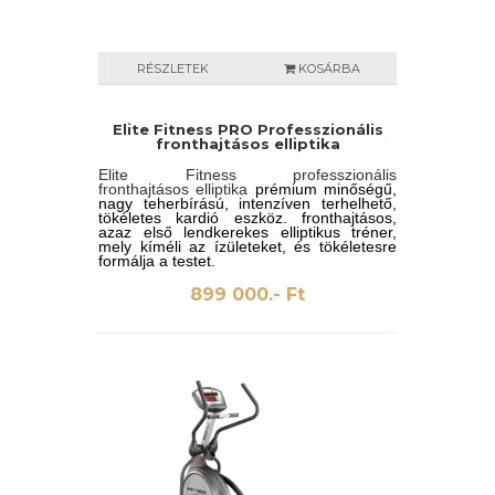
mozgássorozatot biztosít, amely
egyszerre
kíméli az ízületeket és
nagyon hatékony
. A
HOI Cloudnak
köszönhetően mostantól a korábbi
edzésadatokat is elmentheti és
RÉSZLETEK
KOSÁRBA
megoszthatja más Ön által kiválasztott
fitneszplatformokkal. Az
okostelefon
és táblagép tartónak, a praktikus
palacktartóna
k és a
Elite Fitness PRO Professzionális
szállítógörgőknek
köszönhetően nem
fronthajtásos elliptika
kell lemondania a megszokott
kényelemről sem.
Elite Fitness professzionális
fronthajtásos elliptika
prémium minőségű,
nagy teherbírású, intenzíven terhelhető,
tökéletes kardió eszköz. fronthajtásos,
azaz első lendkerekes elliptikus tréner,
mely kíméli az ízületeket, és tökéletesre
formálja a testet.
899 000.- Ft