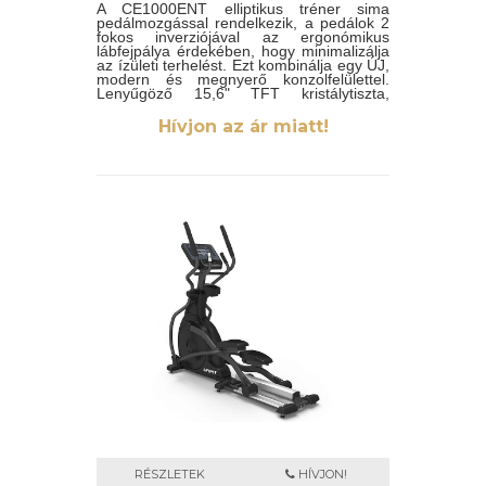
A CE1000ENT elliptikus tréner sima
pedálmozgással rendelkezik, a pedálok 2
fokos inverziójával az ergonómikus
lábfejpálya érdekében, hogy minimalizálja
az ízületi terhelést. Ezt kombinálja egy ÚJ,
modern és megnyerő konzolfelülettel.
Lenyűgöző 15,6" TFT kristálytiszta,
érintésérzékeny képernyő, és úgy
tervezték, hogy felhasználó-központú és
Hívjon az ár miatt!
intuitív legyen. Tele van szórakoztató
lehetőségekkel az előre programozott
alkalmazásoktól kezdve az eszközéről
történő tükrözéses castingon át a
közvetlen HDMI csatlakozásig. Hatékony
és szórakoztató, ezt az elliptikus trénert
úgy tervezték, hogy robosztus és tartós
meghajtórendszerrel rendelkezik, így
kiállja az idő próbáját.
RÉSZLETEK
HÍVJON!