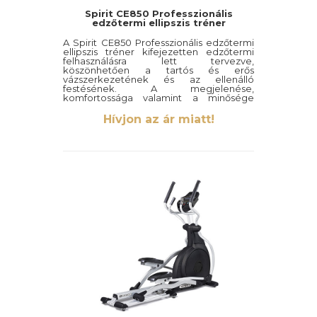
Spirit CE850 Professzionális
edzőtermi ellipszis tréner
A Spirit CE850 Professzionális edzőtermi
ellipszis tréner kifejezetten edzőtermi
felhasználásra lett tervezve,
köszönhetően a tartós és erős
vázszerkezetének és az ellenálló
festésének. A megjelenése,
komfortossága valamint a minősége
mind a magas minőséget szimbolizálják.
Hívjon az ár miatt!
Az állítható lépéshosszal rendelkező
CE850 ellipszis tréner egyesíti a
fronthajtásos ellipszis robusztusságát és
kompaktságát a személyre szabható
lépéshossz állításának lehetőségével, ami
18”-24”-ig terjed ennél az ellipszisnél.
Az elliptikus gép lehetőséget nyújt a
séta/kocogás/futás opciókra, az
elektronikusan állítható lépéshosszal a
tökéletes kardió edzés érdekében.