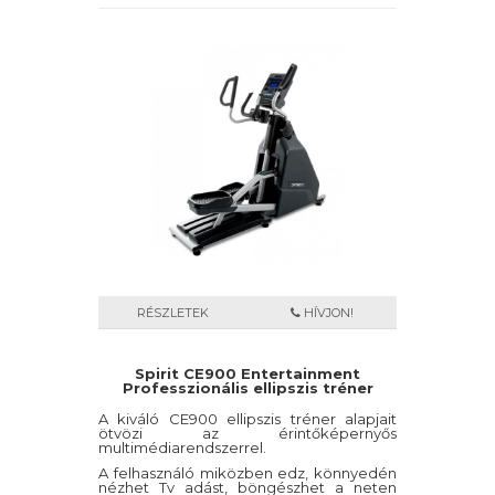
ellipszis tréner hosszú időn át kiválóan és
gondmentesen fog működni.
RÉSZLETEK
HÍVJON!
Spirit CE900 Entertainment
Professzionális ellipszis tréner
A kiváló CE900 ellipszis tréner alapjait
ötvözi az érintőképernyős
multimédiarendszerrel.
A felhasználó miközben edz, könnyedén
nézhet Tv adást, böngészhet a neten