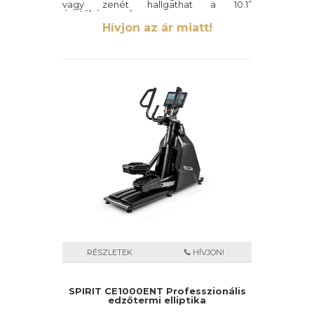
vagy zenét hallgathat a 10.1”
érintőképernyőn.
Hívjon az ár miatt!
Az ellipszis tréner sima mozgása
minimalizálja a rezgéseket, amivel
hozzájárul, hogy ízületeink kevesebb
nemkívánatos terhelést kapjanak.
RÉSZLETEK
HÍVJON!
SPIRIT CE1000ENT Professzionális
edzőtermi elliptika