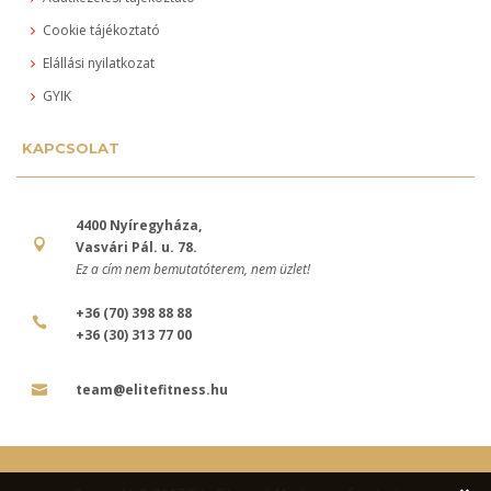
Cookie tájékoztató
Elállási nyilatkozat
GYIK
KAPCSOLAT
4400 Nyíregyháza,
Vasvári Pál. u. 78.
Ez a cím nem bemutatóterem, nem üzlet!
+36 (70) 398 88 88
+36 (30) 313 77 00
team@elitefitness.hu