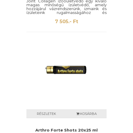
Joint Collagen ízöóületvédő egy kiváló
magas minőségű ízületvédő, amely
hozzájárul vázrendszerünk, izmaink és
ízületeink rugalmasságához és
vedelméhez.
7 505.- Ft
Hidrolizált marha kollagénnel, kurkuma
kivonattal, hialuronsavval, glükozaminnal
valamint bambuszkivonattal segít
megvédeni ízületeinket.
RÉSZLETEK
KOSÁRBA
Arthro Forte Shots 20x25 ml