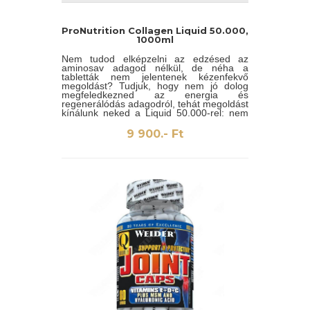
ProNutrition Collagen Liquid 50.000,
1000ml
Nem tudod elképzelni az edzésed az
aminosav adagod nélkül, de néha a
tabletták nem jelentenek kézenfekvő
megoldást? Tudjuk, hogy nem jó dolog
megfeledkezned az energia és
regenerálódás adagodról, tehát megoldást
kínálunk neked a Liquid 50.000-rel: nem
kell tablettákat nyelned vagy turmixokat
előkészítened, és minden esszenciális és
9 900.- Ft
egyéb aminosavat tartalmaz.
Kollagén-hidrolizátum, víz, savasító
(citromsav), savasság-szabályozó
(trinátrium-citrát), tartósítószer (kálium-
szorbát, nátrium-benzoát), édesítőszer
(szukralóz, aceszulfám-kálium),
természetes aroma (narancs), B6-vitamin
(piridoxin-hidroklorid).