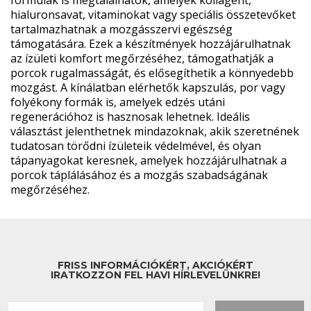
formulák is megtalálhatók, amelyek kollagént,
hialuronsavat, vitaminokat vagy speciális összetevőket
tartalmazhatnak a mozgásszervi egészség
támogatására. Ezek a készítmények hozzájárulhatnak
az ízületi komfort megőrzéséhez, támogathatják a
porcok rugalmasságát, és elősegíthetik a könnyedebb
mozgást. A kínálatban elérhetők kapszulás, por vagy
folyékony formák is, amelyek edzés utáni
regenerációhoz is hasznosak lehetnek. Ideális
választást jelenthetnek mindazoknak, akik szeretnének
tudatosan törődni ízületeik védelmével, és olyan
tápanyagokat keresnek, amelyek hozzájárulhatnak a
porcok táplálásához és a mozgás szabadságának
megőrzéséhez.
FRISS INFORMÁCIÓKÉRT, AKCIÓKÉRT
IRATKOZZON FEL HAVI HÍRLEVELÜNKRE!