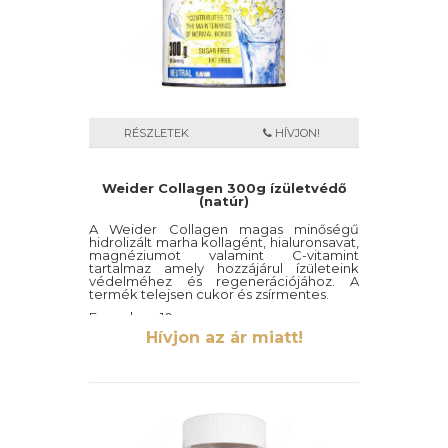
RÉSZLETEK
HÍVJON!
Weider Collagen 300g ízületvédő
(natúr)
A Weider Collagen magas minőségű
hidrolizált marha kollagént, hialuronsavat,
magnéziumot valamint C-vitamint
tartalmaz amely hozzájárul ízületeink
védelméhez és regenerációjához. A
termék telejsen cukor és zsírmentes.
Egy adag= 10g
Hívjon az ár miatt!
300g, natúr íz.