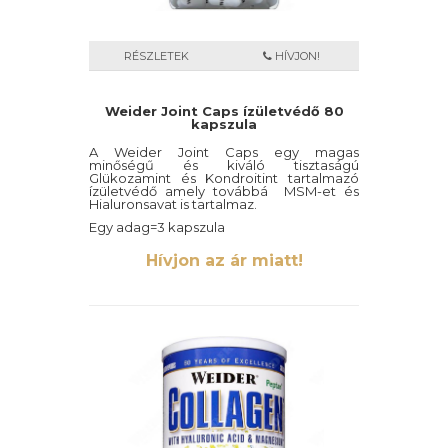
RÉSZLETEK
HÍVJON!
Weider Joint Caps ízületvédő 80
kapszula
A Weider Joint Caps egy magas
minőségű és kiváló tisztaságú
Glükozamint és Kondroitint tartalmazó
ízületvédő amely továbbá MSM-et és
Hialuronsavat is tartalmaz.
Egy adag=3 kapszula
80 kapszula
Hívjon az ár miatt!