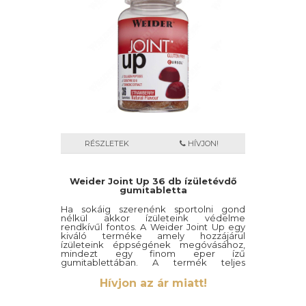
RÉSZLETEK
HÍVJON!
Weider Joint Up 36 db ízületévdő
gumitabletta
Ha sokáig szerenénk sportolni gond
nélkül akkor ízületeink védelme
rendkívűl fontos. A Weider Joint Up egy
kiváló terméke amely hozzájárul
ízületeink éppségének megóvásához,
mindezt egy finom eper ízű
gumitablettában. A termék teljes
mértékben gluténmentes.
Hívjon az ár miatt!
36 db gumitabletta
Íz: eper