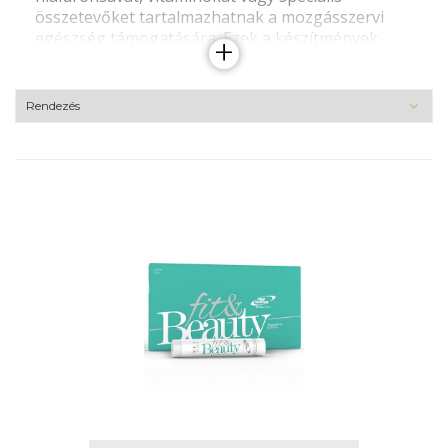
összetevőket tartalmazhatnak a mozgásszervi
egészség támogatására. Ezek a készítmények
+
hozzájárulhatnak az ízületi komfort
megőrzéséhez, támogathatják a porcok
rugalmasságát, és elősegíthetik a könnyedebb
mozgást. A kínálatban elérhetők kapszulás, por
vagy folyékony formák is, amelyek edzés utáni
regenerációhoz is hasznosak lehetnek. Ideális
választást jelenthetnek mindazoknak, akik
szeretnének tudatosan törődni ízületeik
védelmével, és olyan tápanyagokat keresnek,
amelyek hozzájárulhatnak a porcok táplálásához
és a mozgás szabadságának megőrzéséhez.