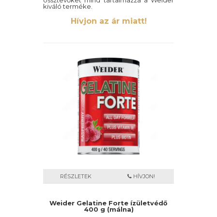
össztevőket mind tartalmazza a Weider
kiváló terméke.
120 kapszula
Hívjon az ár miatt!
RÉSZLETEK
HÍVJON!
Weider Gelatine Forte ízületvédő
400 g (málna)