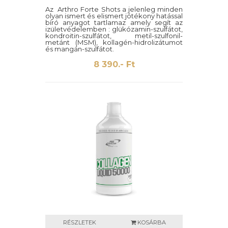
Az Arthro Forte Shots a jelenleg minden
olyan ismert és elismert jótékony hatással
bíró anyagot tartlamaz amely segít az
izületvédelemben : glükózamin-szulfátot,
kondroitin-szulfátot, metil-szulfonil-
metánt (MSM), kollagén-hidrolizátumot
és mangán-szulfátot.
8 390.- Ft
RÉSZLETEK
KOSÁRBA