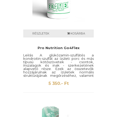
RÉSZLETEK
KOSÁRBA
Pro Nutrition Go4Flex
Leírás A glükózamin-szulfátés a
kondroitin-szulfát az ízületi porc és más
típusú kötőszövetek - csontok,
ínszalagok és inak - szerkezetének
alapvető része. Ezek az összetevők
hozzájárulnak az ízületek normális
struktúrájának megőrzéséhez, valamint
és fenntartása közös mobilitást és
rugalmasságot. Az MSM fontos anyag a
5 350.- Ft
kollagén, porcok és csontok
képződésében, pozitív hatással van a
bőrre, hajra, körömre és a lágy
szövetekre. A kurkumin a kurkuma fő
hatóanyaga; erős gyulladáscsökkentő
hatása van, és egy nagyon erős
antioxidáns.