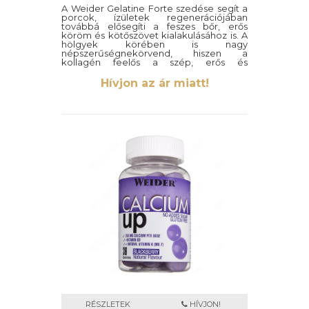
A Weider Gelatine Forte szedése segít a
porcok, ízületek regenerációjában
továbbá elősegíti a feszes bőr, erős
köröm és kötőszövet kialakulásához is. A
hölgyek körében is nagy
népszerűségnekörvend, hiszen a
kollagén feelős a szép, erős és
töredezettségmentes hajért is. A termék
továbbá tartalmaz kálciumot és
Hívjon az ár miatt!
vitaminokat is.
Egy adag= 10 g
400g, málna íz.
RÉSZLETEK
HÍVJON!