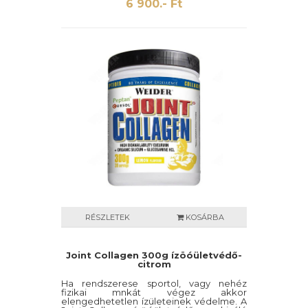
6 900.- Ft
RÉSZLETEK
KOSÁRBA
Joint Collagen 300g ízöóületvédő-
citrom
Ha rendszerese sportol, vagy nehéz
fizikai mnkát végez akkor
elengedhetetlen ízületeinek védelme. A