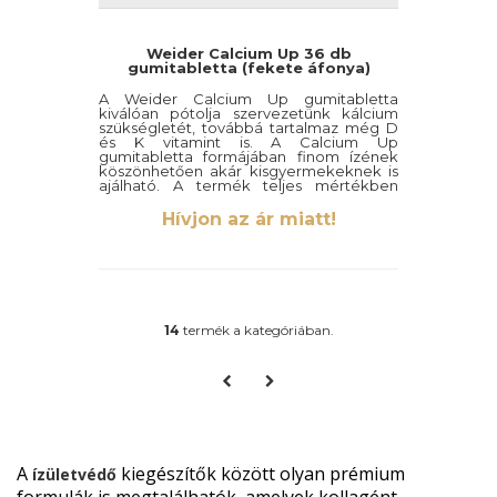
Weider Calcium Up 36 db
gumitabletta (fekete áfonya)
A Weider Calcium Up gumitabletta
kiválóan pótolja szervezetünk kálcium
szükségletét, továbbá tartalmaz még D
és K vitamint is. A Calcium Up
gumitabletta formájában finom ízének
köszönhetően akár kisgyermekeknek is
ajálható. A termék teljes mértékben
cukor és gluténmentes,így akár a
gluténérzékenyek vagy a
Hívjon az ár miatt!
cukorbetegséggel küzdők is
beilleszthetik mindennapi kiegészítőik
közé.
Egy adag=2 gumitabletta
36 db
14
termék a kategóriában.
A
kiegészítők között olyan prémium
ízületvédő