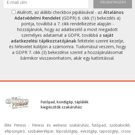
FELIRATKOZÁS
Alulírott, az alábbi checkbox pipálásával - az
Általános
Adatvédelmi Rendelet
(GDPR) 6. cikk (1) bekezdés a)
pontja, továbbá a 7. cikk rendelkezése alapján -
hozzájárulok, hogy az adatkezelő a most megadott
személyes adataimat a GDPR, továbbá a
saját
adatkezelési tájékoztatójának
feltételei szerint kezelje,
és hírlevelet küldjön a számomra. Tudomásul veszem, hogy
a GDPR 7. cikk (3) bekezdése szerint a hozzájárulásomat
bármikor visszavonhatom, akár egy kattintással.
Futópad, kondigép, táplálék
kiegészítők szakáruház
Elite Fitness - Fitness és welness szakáruház, futópad, szobabicikli,
ellipszisjáró, szobakerékpár, lépcsőzőgép, evezőgép, taposógép, cross