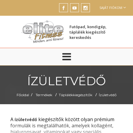
SAJÁT FIÓKOM
Futópad, kondigép,
táplálék kiegészítő
kereskedés
ÍZÜLETVÉDŐ
/
/
/
Főoldal
Termékek
Táplálékkiegészítők
Ízületvédő
A
kiegészítők között olyan prémium
ízületvédő
formulák is megtalálhatók, amelyek kollagént,
hialuronsavat, vitaminokat vagy speciális