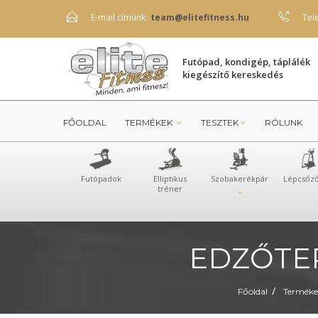
E-mail címünk:
team@elitefitness.hu
Tel
Futópad, kondigép, táplálék
kiegészítő kereskedés
FŐOLDAL
TERMÉKEK
TESZTEK
RÓLUNK
Futópadok
Elliptikus
Szobakerékpár
Lépcsőz
tréner
EDZŐTE
/
Főoldal
Terméke