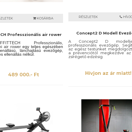
RÉSZLETEK
HÍVJ
SZLETEK
KOSÁRBA
Concept2 D Modell Evez
CH Professzionális air rower
A Concept2 D modell
TTECH Professzionális,
professzionális evezőgép. Segí
i air rower
egy teljes egészében
az egész testünket megdolgozt
lenállású, lánchajtású evezőgép,
a prevenciótól megkezdve az 
 ellenállás nélkül.
zsírégető edzésig.
Hívjon az ár miatt!
489 000.- Ft