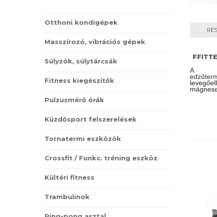
Otthoni kondigépek
RÉ
Masszírozó, vibrációs gépek
FFITTE
Súlyzók, súlytárcsák
A FFI
edzőterm
Fitness kiegészítők
levegőel
mágneses
Pulzusmérő órák
Küzdősport felszerelések
Tornatermi eszközök
Crossfit / Funkc. tréning eszköz
Kültéri fitness
Trambulinok
Ping-pong asztal