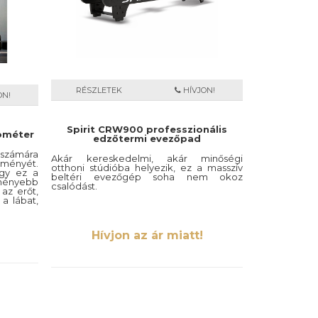
RÉSZLETEK
HÍVJON!
ON!
Spirit CRW900 professzionális
ométer
edzőtermi evezőpad
számára
Akár kereskedelmi, akár minőségi
lményét.
otthoni stúdióba helyezik, ez a masszív
ogy ez a
beltéri evezőgép soha nem okoz
ményebb
csalódást.
 az erőt,
 a lábat,
llást és
Hívjon az ár miatt!
éri evező
zőkhöz
ízható.
i sífutó,
lja, vagy
nzitású
i elérni