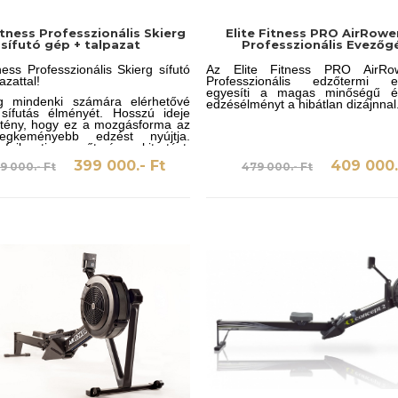
itness Professzionális Skierg
Elite Fitness PRO AirRowe
sífutó gép + talpazat
Professzionális Evezőg
tness Professzionális Skierg sífutó
Az Elite Fitness PRO AirRo
azattal!
Professzionális edzőtermi e
egyesíti a magas minőségű é
g mindenki számára elérhetővé
edzésélményt a hibátlan dizájnnal
 sífutás élményét. Hosszú ideje
 tény, hogy ez a mozgásforma az
egkeményebb edzést nyújtja.
 fejleszti az erőt, és a kitartást,
an tartja a lábat, karokat és a
399 000.- Ft
409 000.
9 000.- Ft
479 000.- Ft
ait is.