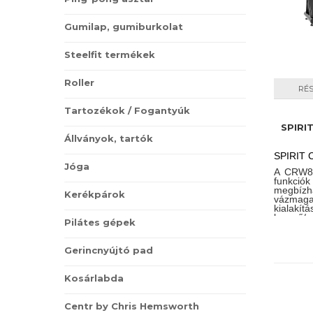
Gumilap, gumiburkolat
Steelfit termékek
Roller
RÉ
Tartozékok / Fogantyúk
SPIRI
Állványok, tartók
SPIRIT 
Jóga
A CRW80
funkci
megbízh
Kerékpárok
vázmaga
kialakít
levegő
Pilátes gépek
távirá
CRW80
felhaszn
Gerincnyújtó pad
edzőtere
központn
mivel a
Kosárlabda
adódó 
felülmúlh
Centr by Chris Hemsworth