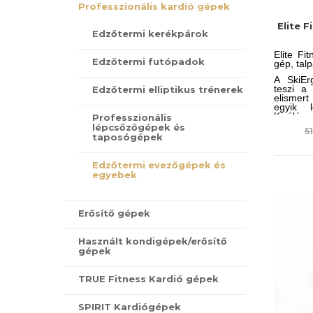
Professzionális kardió gépek
Elite F
Edzőtermi kerékpárok
Elite Fi
Edzőtermi futópadok
gép, talp
A SkiEr
teszi a
Edzőtermi elliptikus trénerek
elismert
egyik l
Kiválóan
Professzionális
mozgásb
lépcsőzőgépek és
51
törzs izm
taposógépek
Edzőtermi evezőgépek és
egyebek
Erősítő gépek
Használt kondigépek/erősítő
gépek
TRUE Fitness Kardió gépek
SPIRIT Kardiógépek