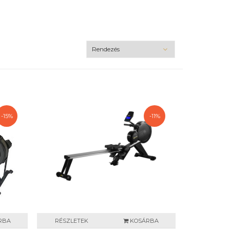
-15%
-11%
RBA
RÉSZLETEK
KOSÁRBA