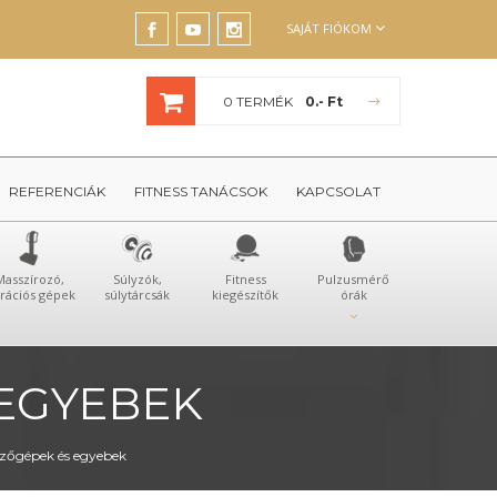
SAJÁT FIÓKOM
0 TERMÉK
0.- Ft
REFERENCIÁK
FITNESS TANÁCSOK
KAPCSOLAT
Masszírozó,
Súlyzók,
Fitness
Pulzusmérő
brációs gépek
súlytárcsák
kiegészítők
órák
EGYEBEK
zőgépek és egyebek