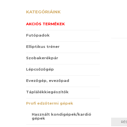
KATEGÓRIÁINK
AKCIÓS TERMÉKEK
Futópadok
Elliptikus tréner
Szobakerékpár
Lépcsőzőgép
Evezőgép, evezőpad
Táplálékkiegészítők
Profi edzőtermi gépek
Használt kondigépek/kardió
gépek
RÉ