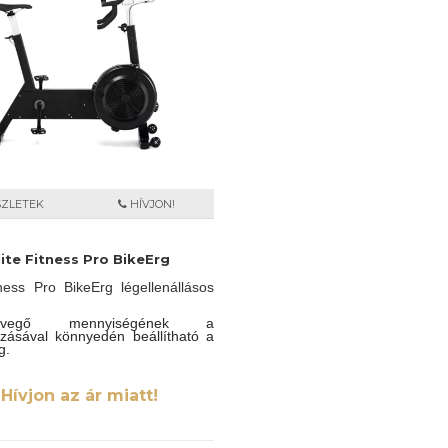
SZLETEK
HÍVJON!
lite Fitness Pro BikeErg
tness Pro BikeErg légellenállásos
vegő mennyiségének a
zásával könnyedén beállítható a
g.
Hívjon az ár miatt!