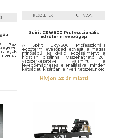
RÉSZLETEK
HÍVJON!
ON!
Spirit CRW800 Professzionális
őgép
edzőtermi evezőgép
je egy
A Spirit CRW800 Professzionális
tségével
edzőtermi evezőpad egyesíti a magas
athatjuk
minőségű és kiváló edzésélményt a
intenzív
hibátlan dizájnnal. Összehajtható 20”
vázszerkezetével valamint a
levegő/mágneses ellenállásával minden
kétséget kizáróan elnyeri tetszésünket.
Kiválóan beillik akár egy fitnesz
központba, edzőterembe, iskolákba
Hívjon az ár miatt!
vagy akár hotelekbe, hiszen ez egy olyan
gép melynek segítségével az egész
testünket meg tudjuk dolgoztatni.