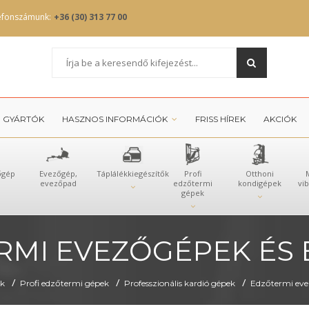
efonszámunk:
+36 (30) 313 77 00
GYÁRTÓK
HASZNOS INFORMÁCIÓK
FRISS HÍREK
AKCIÓK
őgép
Evezőgép,
Táplálékkiegészítők
Profi
Otthoni
evezőpad
edzőtermi
kondigépek
vi
gépek
RMI EVEZŐGÉPEK ÉS 
/
/
/
k
Profi edzőtermi gépek
Professzionális kardió gépek
Edzőtermi eve