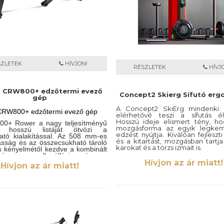
SZLETEK
HÍVJON!
RÉSZLETEK
HÍVJ
T CRW800+ edzőtermi evező
Concept2 Skierg Sífutó erg
gép
A Concept2 SkiErg mindenki 
CRW800+ edzőtermi evező gép
elérhetővé teszi a sífutás é
Hosszú ideje elismert tény, h
0+ Rower a nagy teljesítményű
mozgásforma az egyik legke
ók hosszú listáját ötvözi a
edzést nyújtja. Kiválóan fejleszti
ató kialakítással. Az 508 mm-es
és a kitartást, mozgásban tartja
sság és az összecsukható tároló
karokat és a törzs izmait is.
ás kényelmétől kezdve a kombinált
/mágneses ellenállásig és a
A SkiErg ugyanazt a légellená
Hívjon az ár miatt!
nyítós fogantyúvezérlésig a
Hívjon az ár miatt!
kijelzőt használja, mint a belt
0+ biztosan lenyűgözi a
gépek. A Concept2 eve
álót. Tökéletes kiegészítője egy
hasonlóan tartós és megb
mnek,vállalati fitnesz/rekreációs
Függetlenül attól, hogy egy prof
ak, iskolának vagy szállodának,
aki versenyfelkészülésre haszná
 könnyű használat és az ebből
amatőr atléta aki nagy inte
páratlan teljes test edzés
mozgásra vágyik, a SkiErg segít
atatlan.
céljait.