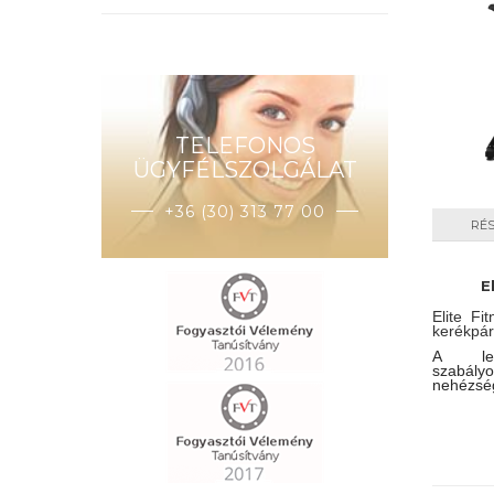
TELEFONOS
ÜGYFÉLSZOLGÁLAT
+36 (30) 313 77 00
RÉ
E
Elite Fi
kerékpár
A le
szabályo
nehézsé