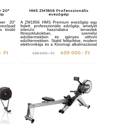
r 20"
HMS ZM1856 Professzionális
ép
evezőgép
wer 20"
A ZM1856 HMS Premium evezőgép egy
vezőpad
fejlett, professzionális edzőgép, amelyet
s kiváló
intenzív használatra terveztek
.
fitneszklubokban, személyi
edzőtermekben és igényes otthoni
edzőtermekben. Stabil felépítése, modern
elektronikája és a Kinomap alkalmazással
való kompatibilitása sokoldalú, teljes testet
edző megoldássá teszi.
- Ft
409 000.- Ft
459 000.- Ft