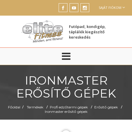
SAJÁT FIÓKOM
Futópad, kondigép,
táplálék kiegészítő
kereskedés
IRONMASTER
ERŐSÍTŐ GÉPEK
/
/
/
/
Főoldal
Termékek
Profi edzőtermi gépek
Erősítő gépek
Ironmaster erősítő gépek