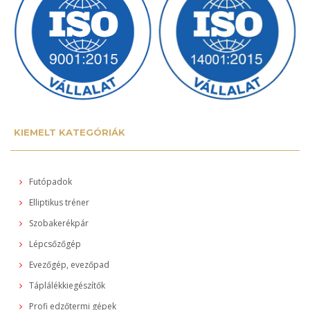
KIEMELT KATEGÓRIÁK
Futópadok
Elliptikus tréner
Szobakerékpár
Lépcsőzőgép
Evezőgép, evezőpad
Táplálékkiegészítők
Profi edzőtermi gépek