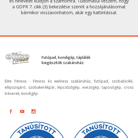
és hírlevelet küldjön a számomra. Tudomásul veszem, hogy
a GDPR 7. cikk (3) bekezdése szerint a hozzájárulásomat
bármikor visszavonhatom, akár egy kattintással.
Futópad, kondigép, táplálék
kiegészítők szakáruház
Elite Fitness - Fitness és welness szakáruház, futópad, szobabicikli,
ellipszisjáró, szobakerékpár, lépcsőzőgép, evezőgép, taposógép, cross
trénerek, kondigép.