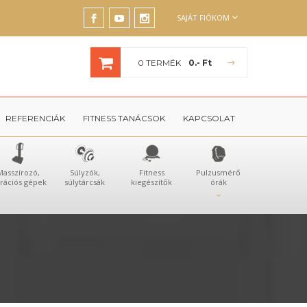
SAJÁT FIÓKOM
0 TERMÉK
0.- Ft
REFERENCIÁK
FITNESS TANÁCSOK
KAPCSOLAT
Masszírozó,
Súlyzók,
Fitness
Pulzusmérő
brációs gépek
súlytárcsák
kiegészítők
órák