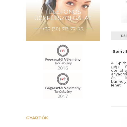
TELEFONOS
ÜGYFÉLSZOLGÁLAT
+36 (30) 313 77 00
RÉ
Spirit
A Spiri
gép SP
combh
anyagmi
és kia
bármelyi
lehet.
GYÁRTÓK