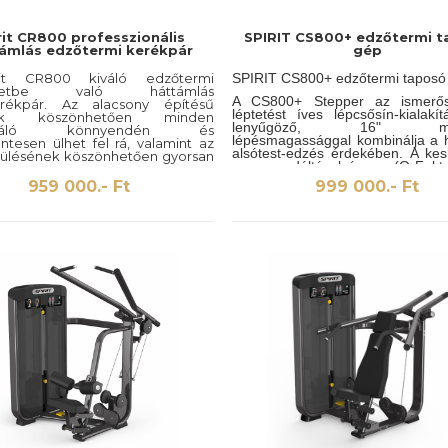
rit CR800 professzionális
SPIRIT CS800+ edzőtermi 
ámlás edzőtermi kerékpár
gép
it CR800 kiváló edzőtermi
SPIRIT CS800+ edzőtermi taposó
ezetbe való háttámlás
A CS800+ Stepper az ismerős
rékpár. Az alacsony építésű
léptetést íves lépcsősín-kialakí
nek köszönhetően minden
lenyűgöző, 16" maxi
sználó könnyendén és
lépésmagassággal kombinálja a 
tesen ülhet fel rá, valamint az
alsótest-edzés érdekében. A kes
ó ülésének köszönhetően gyorsan
os pedáltávolság (Q-Fak
ja a számára megfelelő optimális
nagyméretű, párnázott pedál
íciót. A szobakerékpáron több
959 000.- Ft
999 000.- Ft
masszív kapaszkodó kial
állított edzőprogram is található,
együttesen egy hihetetlenül kén
matív visszajelző valamint a 40
helytakarékos kardióeg
lási fokozat gondoskodik arról,
eredményez.
 használója soha ne érezze
nak az edzést. Az extra-sima és
tes pedálmozgás a tökéletesen
tt és kiegyensúlyozott görgőknek
apágyaknak, valamint a
oros/lendkerekes rendszernek
ető.