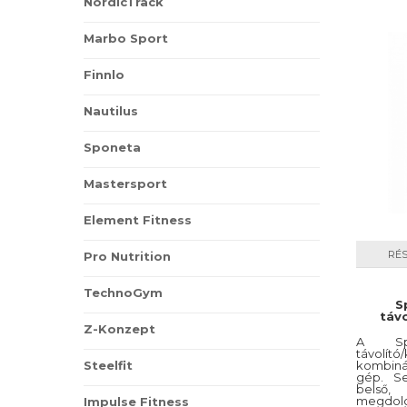
NordicTrack
Marbo Sport
Finnlo
Nautilus
Sponeta
Mastersport
Element Fitness
RÉ
Pro Nutrition
TechnoGym
S
távo
Z-Konzept
A Spi
távolí
kombiná
Steelfit
gép. Se
belső,
megdolg
Impulse Fitness