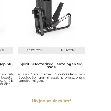
ON!
RÉSZLETEK
HÍVJON!
 gép SP-
Spirit Selectorized Lábtológép SP-
3509
 gép SP-
A Spirit Selectorized SP-3509 lapsúlyos
kezetű,
lábtológép igen masszív professzionális
ionális
konditermi gép.
ériából!
Hívjon az ár miatt!