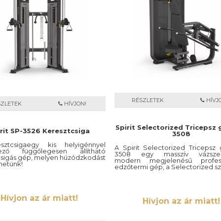
RÉSZLETEK
HÍVJ
SZLETEK
HÍVJON!
Spirit Selectorized Tricepsz
rit SP-3526 Keresztcsiga
3508
ztcsigaegy kis helyigénnyel
A Spirit Selectorized Tricepsz
kező függőlegesen állítható
3508 egy masszív vázszer
csigás gép, melyen húzódzkodást
modern megjelenésű professz
hetünk!
edzőtermi gép, a Selectorized sz
Hívjon az ár miatt!
Hívjon az ár miatt!