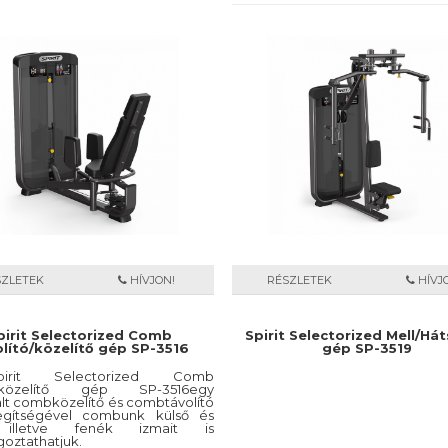
SZLETEK
HÍVJON!
RÉSZLETEK
HÍVJ
pirit Selectorized Comb
Spirit Selectorized Mell/Hát
lító/közelítő gép SP-3516
gép SP-3519
rit Selectorized Comb
tó/közelítő gép SP-3516egy
lt combközelítő és combtávolító
gítségével combunk külső és
 illetve fenék izmait is
oztathatjuk.