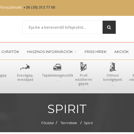
efonszámunk:
+36 (30) 313 77 00
GYÁRTÓK
HASZNOS INFORMÁCIÓK
FRISS HÍREK
AKCIÓK
őgép
Evezőgép,
Táplálékkiegészítők
Profi
Otthoni
evezőpad
edzőtermi
kondigépek
vi
gépek
SPIRIT
/
/
Főoldal
Termékek
Spirit