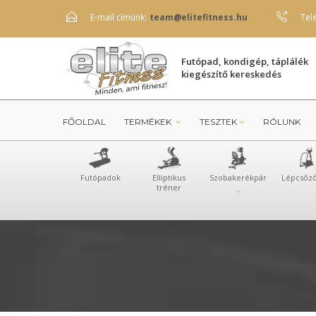
E-mail címünk:
team@elitefitness.hu
Tel
Futópad, kondigép, táplálék
kiegészítő kereskedés
FŐOLDAL
TERMÉKEK
TESZTEK
RÓLUNK
Futópadok
Elliptikus
Szobakerékpár
Lépcsőz
tréner