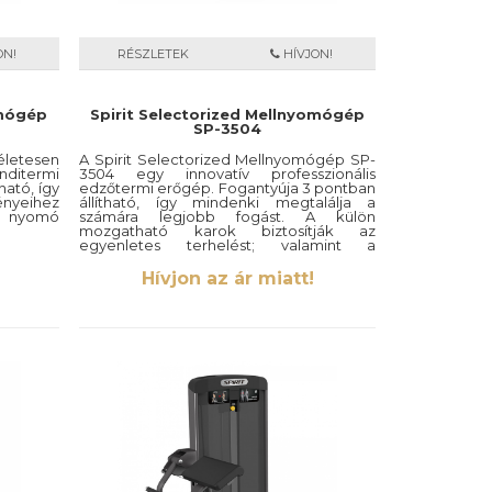
ON!
RÉSZLETEK
HÍVJON!
omógép
Spirit Selectorized Mellnyomógép
SP-3504
életesen
A Spirit Selectorized Mellnyomógép SP-
onditermi
3504 egy innovatív professzionális
ható, így
edzőtermi erőgép. Fogantyúja 3 pontban
gényeihez
állítható, így mindenki megtalálja a
 a nyomó
számára legjobb fogást. A külön
mozgatható karok biztosítják az
egyenletes terhelést; valamint a
változatos edzést.
Hívjon az ár miatt!