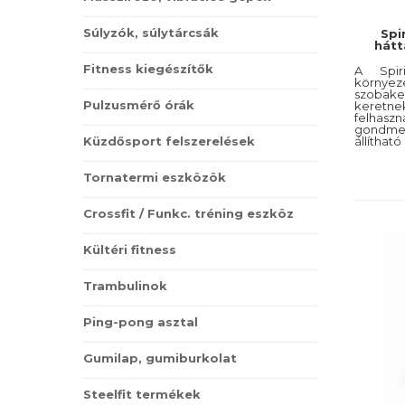
Súlyzók, súlytárcsák
Spi
hátt
Fitness kiegészítők
A Spir
körny
szobake
Pulzusmérő órák
keret
felha
gondmen
Küzdősport felszerelések
állíthat
megtalál
üléspoz
előre be
Tornatermi eszközök
az infor
ellenál
hogy a
Crossfit / Funkc. tréning eszköz
unalmas
egyenle
beállíto
Kültéri fitness
és cs
generát
köszönh
Trambulinok
Ping-pong asztal
Gumilap, gumiburkolat
Steelfit termékek