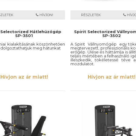
SZLETEK
HÍVJON!
RÉSZLETEK
HÍVJ
t Selectorized Hátlehúzógép
Spirit Selectorized Vállny
SP-3501
SP-3502
iai kialakításának köszönhetően
A Spirit Vállnyomógép egy tök
n dolgoztathatjuk meg hátunkat
megtervezett, professzionális k
erőgép. Ülése és háttámlja is állít
teljes mértében a felhasználó i
illeszkedik, tökéletessé téve
mozdulatot.
Hívjon az ár miatt!
Hívjon az ár miatt!