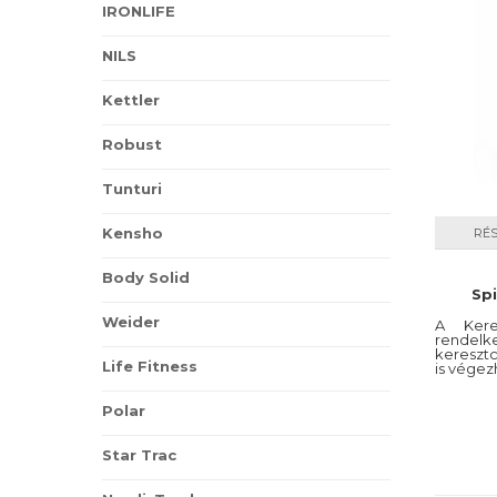
IRONLIFE
NILS
Kettler
Robust
Tunturi
Kensho
RÉ
Body Solid
Spi
Weider
A Keres
rendel
kereszt
Life Fitness
is végez
Polar
Star Trac