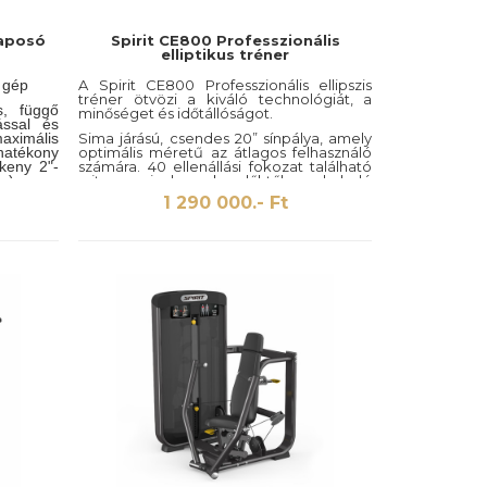
taposó
Spirit CE800 Professzionális
elliptikus tréner
 gép
A Spirit CE800 Professzionális ellipszis
tréner ötvözi a kiváló technológiát, a
, függő
minőséget és időtállóságot.
tással és
mális
Sima járású, csendes 20” sínpálya, amely
hatékony
optimális méretű az átlagos felhasználó
keny 2"-
számára. 40 ellenállási fokozat található
tor), a
rajta, amivel a kezdőktől a haladó
ok és a
sportolókig bárki igényeit kielégíti.
1 290 000.- Ft
akítása
A CE800 Professzionális ellipszis tréner
yelmes és
kifejezetten edzőtermi felhasználásra lett
ységet
tervezve, köszönhetően a tartós és erős
vázszerkezetnek és az ellenálló
festésének.
Maximális terhelhetősége 205 kg, amivel
kezdő életmódváltók és nagy túlsúllyal
rendelkezőknek is ideális választás a
CE800 Professzionális ellipszis tréner. A
megjelenése, komfortossága valamint a
minősége mind a magas minőséget
szimbolizálják.