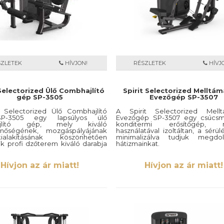
SZLETEK
HÍVJON!
RÉSZLETEK
HÍVJ
 Selectorized Ülő Combhajlító
Spirit Selectorized Melltá
gép SP-3505
Evezőgép SP-3507
t Selectorized Ülő Combhajlító
A Spirit Selectorized Mellt
-3505 egy lapsúlyos ülő
Evezőgép SP-3507 egy csúcsm
ajlító gép, mely kiváló
konditermi erősítőgép, 
nőségének, mozgáspályájának
használatával izoltáltan, a sérül
lakításának köszönhetően
minimalizálva tudjuk megdol
k profi dzőterem kiváló darabja
hátizmainkat.
Hívjon az ár miatt!
Hívjon az ár miatt!