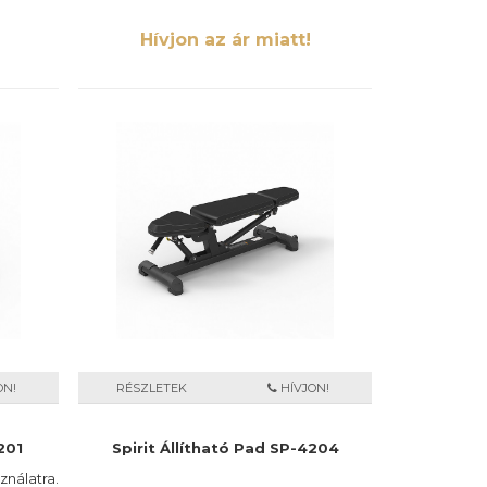
Hívjon az ár miatt!
ON!
RÉSZLETEK
HÍVJON!
201
Spirit Állítható Pad SP-4204
nálatra.