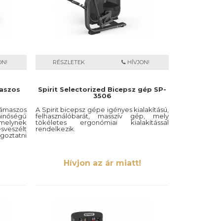
ON!
RÉSZLETEK
HÍVJON!
maszos
Spirit Selectorized Bicepsz gép SP-
3506
ámaszos
A Spirit bicepsz gépe igényes kialakítású,
inőségű
felhasználóbarát, masszív gép, mely
melynek
tökéletes ergonómiai kialakítással
ésveszélt
rendelkezik.
goztatni
Hívjon az ár miatt!