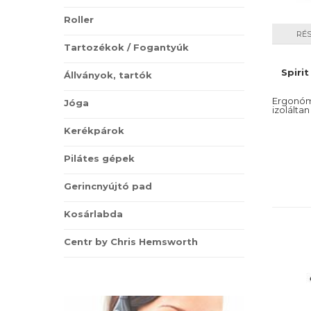
Roller
RÉ
Tartozékok / Fogantyúk
Spiri
Állványok, tartók
Ergonóm
Jóga
izolálta
Kerékpárok
Pilátes gépek
Gerincnyújtó pad
Kosárlabda
Centr by Chris Hemsworth