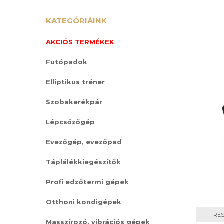
KATEGÓRIÁINK
AKCIÓS TERMÉKEK
Futópadok
Elliptikus tréner
Szobakerékpár
Lépcsőzőgép
Evezőgép, evezőpad
Táplálékkiegészítők
Profi edzőtermi gépek
Otthoni kondigépek
RÉ
Masszírozó, vibrációs gépek