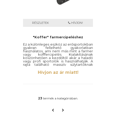
RÉSZLETEK
HÍVJON!
"Koffer" farmercipeléshez
Ez a különleges eszköz az erősportokban
gyakran fellelhető gyakorlatban
használatos, ami nem más mint a farmer
vagy kofffercipelés. Kialakításának
köszönhetően a kezdőltől akár a haladó
vagy profi sportolók is használhatják. A
rajta található masszív súlytartóknak
köszönhetően folyamatosan tudjuk
növelni a megmozgatni kívánt súlyt.
Hívjon az ár miatt!
Masszív, erőteljes anyagok
felhasználásából készült, precizíós munka
során, ennek köszönhetően stabil tartást
biztosít edzéseink során.
23
termék a kategóriában.