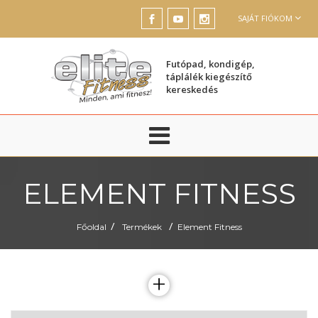
SAJÁT FIÓKOM
Futópad, kondigép,
táplálék kiegészítő
kereskedés
ELEMENT FITNESS
/
/
Főoldal
Termékek
Element Fitness
+