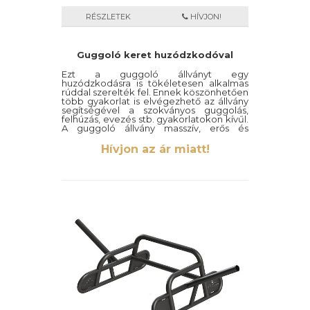
RÉSZLETEK
HÍVJON!
Guggoló keret huzódzkodóval
Ezt a guggoló állványt egy
huzódzkodásra is tökéletesen alkalmas
rúddal szerelték fel. Ennek köszönhetően
több gyakorlat is elvégezhető az állvány
segítségével a szokványos guggolás,
felhúzás, evezés stb. gyakorlatokon kívűl.
A guggoló állvány masszív, erős és
minőségi anyagok felhasználásával
készült, így ennek köszönhetően
Hívjon az ár miatt!
stabilitása kiváló.