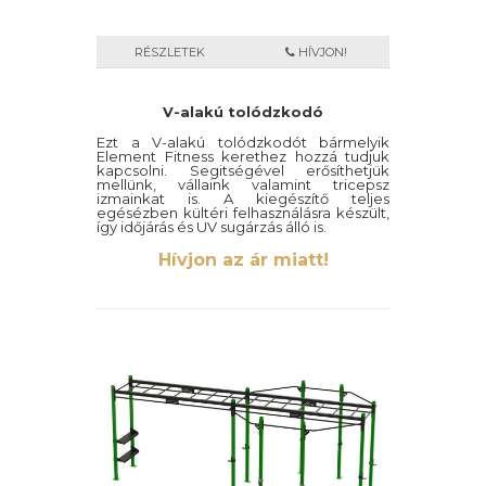
RÉSZLETEK
HÍVJON!
V-alakú tolódzkodó
Ezt a V-alakú tolódzkodót bármelyik
Element Fitness kerethez hozzá tudjuk
kapcsolni. Segitségével erősíthetjük
mellünk, vállaink valamint tricepsz
izmainkat is. A kiegészítő teljes
egésézben kültéri felhasználásra készült,
így időjárás és UV sugárzás álló is.
Hívjon az ár miatt!