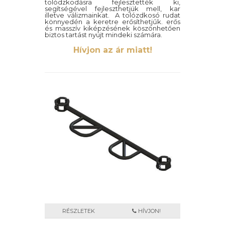
tolódzkodásra fejlesztették ki,
segítségével fejleszthetjük mell, kar
illetve válizmainkat. A tolózdkosó rudat
könnyedén a keretre erősíthetjűk. erős
és masszív kiképzésének köszönhetően
biztos tartást nyújt mindeki számára.
Hívjon az ár miatt!
RÉSZLETEK
HÍVJON!