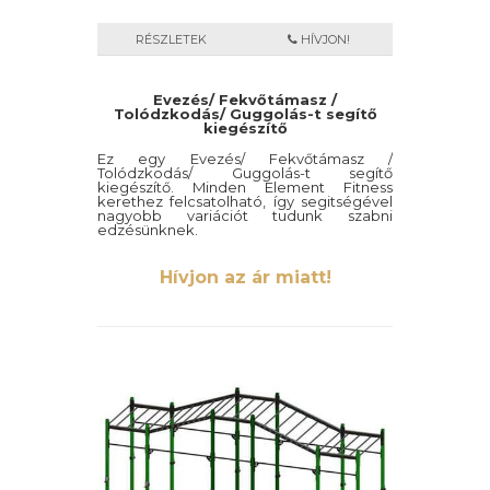
RÉSZLETEK
HÍVJON!
Evezés/ Fekvőtámasz /
Tolódzkodás/ Guggolás-t segítő
kiegészítő
Ez egy Evezés/ Fekvőtámasz /
Tolódzkodás/ Guggolás-t segítő
kiegészítő. Minden Element Fitness
kerethez felcsatolható, így segitségével
nagyobb variációt tudunk szabni
edzésünknek.
Hívjon az ár miatt!