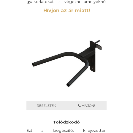
gyakorlatokat is végezni amelyeknél
fennáll a sérülésveszély. Könnyen
felhelyezhető, masszív valamint stabil
Hívjon az ár miatt!
kiegészítő.
RÉSZLETEK
HÍVJON!
Tolódzkodó
Ezt a kiegészítőt kifejezetten