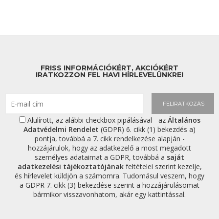
FRISS INFORMÁCIÓKÉRT, AKCIÓKÉRT
IRATKOZZON FEL HAVI HÍRLEVELÜNKRE!
FELIRATKOZÁS
Alulírott, az alábbi checkbox pipálásával - az
Általános
Adatvédelmi Rendelet
(GDPR) 6. cikk (1) bekezdés a)
pontja, továbbá a 7. cikk rendelkezése alapján -
hozzájárulok, hogy az adatkezelő a most megadott
személyes adataimat a GDPR, továbbá a
saját
adatkezelési tájékoztatójának
feltételei szerint kezelje,
és hírlevelet küldjön a számomra. Tudomásul veszem, hogy
a GDPR 7. cikk (3) bekezdése szerint a hozzájárulásomat
bármikor visszavonhatom, akár egy kattintással.