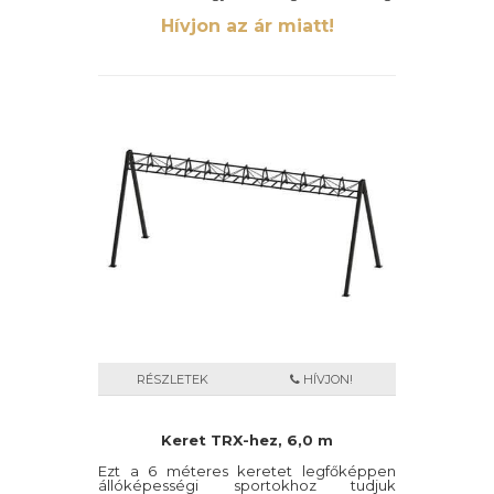
anyagoknak köszönhetően, így a
többszemélyes felhasználás alatt sem
Hívjon az ár miatt!
válik instabillá.
RÉSZLETEK
HÍVJON!
Keret TRX-hez, 6,0 m
Ezt a 6 méteres keretet legfőképpen
állóképességi sportokhoz tudjuk