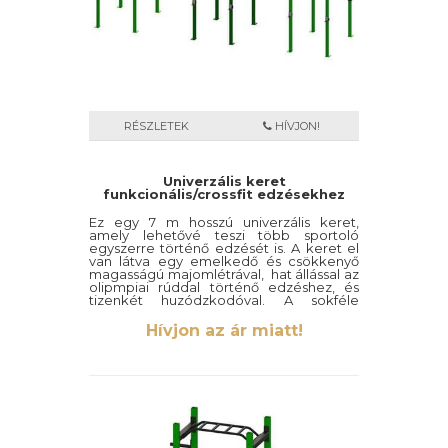
RÉSZLETEK
HÍVJON!
Univerzális keret
funkcionális/crossfit edzésekhez
Ez egy 7 m hosszú univerzális keret,
amely lehetővé teszi több sportoló
egyszerre történő edzését is. A keret el
van látva egy emelkedő és csökkenyő
magasságú majomlétrával, hat állással az
olipmpiai rúddal történő edzéshez, és
tizenkét huzódzkodóval. A sokféle
felhasználásának köszönhetően ez a
funcionális/cossfit edzésekhez is kiválóan
Hívjon az ár miatt!
alkalmas keret lehetőséget biztosít az
amatőrök valamint a profi atléták
edzésést, ugyanúgy mint a különféle
taktikai alakulatok és katonai egységek
számára is.