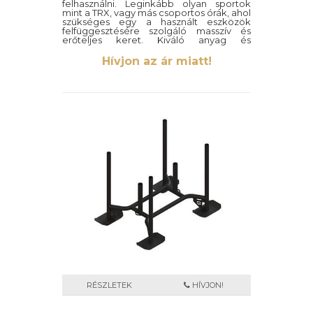
felhasználni. Leginkább olyan sportok
mint a TRX, vagy más csoportos órák, ahol
szükséges egy a használt eszközök
felfüggesztésére szolgáló masszív és
erőteljes keret. Kiváló anyag és
összeszerelési minőségének
köszönhetően nem veszti el stabilitását
Hívjon az ár miatt!
több ember egyszeri felhasználása
közben sem.
RÉSZLETEK
HÍVJON!