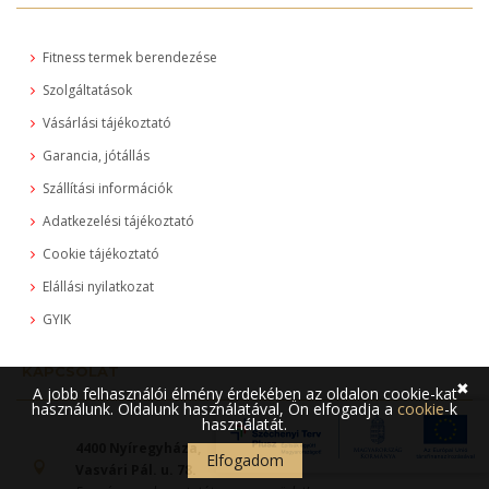
Fitness termek berendezése
Szolgáltatások
Vásárlási tájékoztató
Garancia, jótállás
Szállítási információk
Adatkezelési tájékoztató
Cookie tájékoztató
Elállási nyilatkozat
GYIK
KAPCSOLAT
✖
A jobb felhasználói élmény érdekében az oldalon cookie-kat
használunk. Oldalunk használatával, Ön elfogadja a
cookie
-k
használatát.
4400 Nyíregyháza,
Elfogadom
Vasvári Pál. u. 78.