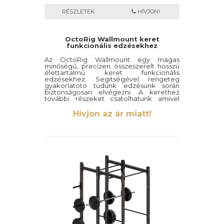
RÉSZLETEK
HÍVJON!
OctoRig Wallmount keret
funkcionális edzésekhez
Az OctoRig Wallmount egy magas
minőségű, precízen összeszerelt hosszú
élettartalmú keret funkcionális
edzésekhez. Segitségével rengeteg
gyakorlatoto tudunk edzésünk során
biztonságosan elvégezni. A kerethez
további részeket csatolhatunk amivel
kibővitjük a raja elvégezhető gyakorlatok
számát.
Hívjon az ár miatt!