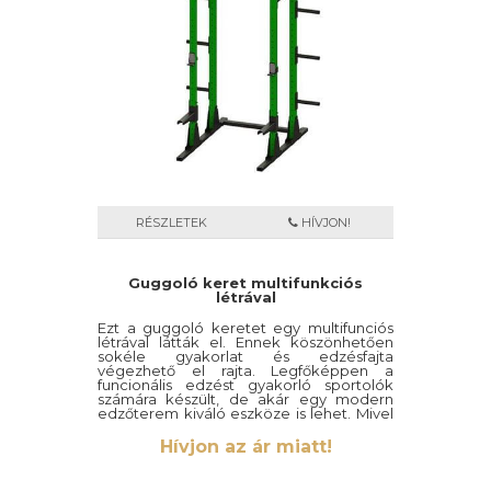
RÉSZLETEK
HÍVJON!
Guggoló keret multifunkciós
létrával
Ezt a guggoló keretet egy multifunciós
létrával látták el. Ennek köszönhetően
sokéle gyakorlat és edzésfajta
végezhető el rajta. Legfőképpen a
funcionális edzést gyakorló sportolók
számára készült, de akár egy modern
edzőterem kiváló eszköze is lehet. Mivel
teljes mértékben időtálló minőségi
anyagokból készült, ezért váza maszív és
Hívjon az ár miatt!
erőteljes.