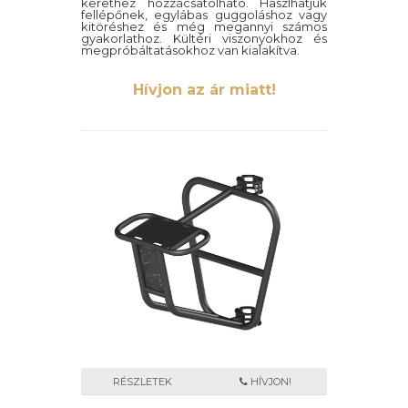
kerethez hozzácsatolható. Haszlhatjuk
fellépőnek, egylábas guggoláshoz vagy
kitöréshez és még megannyi számos
gyakorlathoz. Kültéri viszonyokhoz és
megpróbáltatásokhoz van kialakítva.
Hívjon az ár miatt!
RÉSZLETEK
HÍVJON!