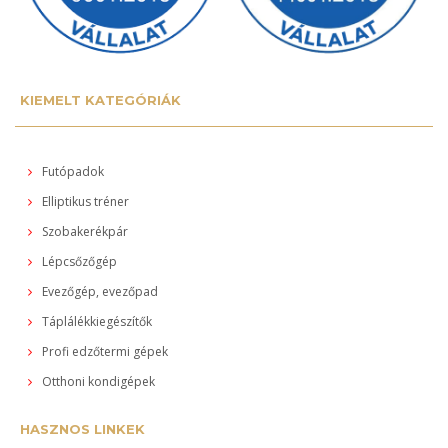
KIEMELT KATEGÓRIÁK
Futópadok
Elliptikus tréner
Szobakerékpár
Lépcsőzőgép
Evezőgép, evezőpad
Táplálékkiegészítők
Profi edzőtermi gépek
Otthoni kondigépek
HASZNOS LINKEK