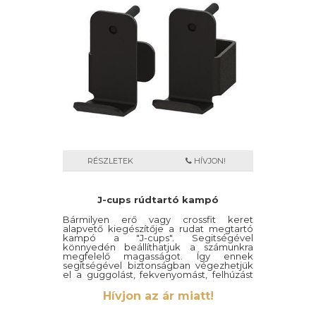
RÉSZLETEK
HÍVJON!
J-cups rúdtartó kampó
Bármilyen erő vagy crossfit keret
alapvető kiegészítője a rudat megtartó
kampó a "J-cups". Segitségével
könnyedén beállíthatjuk a számunkra
megfelelő magasságot. Így ennek
segítségével biztonságban végezhetjük
el a guggolást, fekvenyomást, felhúzást
vagy akármilyen gyakorlatot.
Hívjon az ár miatt!