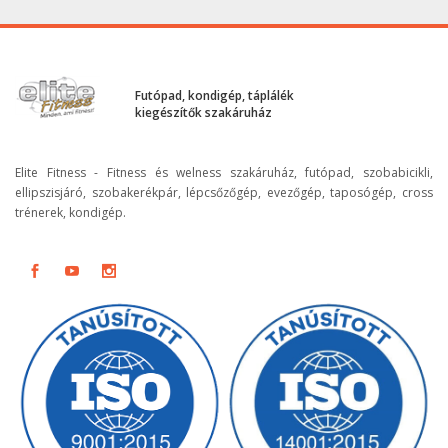
Futópad, kondigép, táplálék
kiegészítők szakáruház
Elite Fitness - Fitness és welness szakáruház, futópad, szobabicikli,
ellipszisjáró, szobakerékpár, lépcsőzőgép, evezőgép, taposógép, cross
trénerek, kondigép.