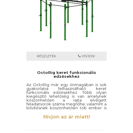
RÉSZLETEK
HÍVJON!
OctoRig keret funkcionális
edzésekhez
Az OctoRig már egy önmagában is sok
gyakorlatra felhasználható keret
funkcionális edzésekhez. Több olyan
kiegészítő lehetőség is van amelynek
köszönhetően a rajta elvégett
feladatsorok száma megnőhe, valamint a
bővítésnek köszönhetően töb ember is
használhatja egyszerre. MIndenzt a stabil
és erős vázszerkezet garantálja.
Hívjon az ár miatt!