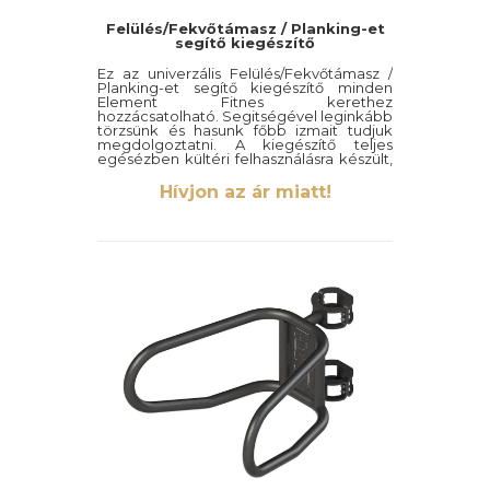
Felülés/Fekvőtámasz / Planking-et
segítő kiegészítő
Ez az univerzális Felülés/Fekvőtámasz /
Planking-et segítő kiegészítő minden
Element Fitnes kerethez
hozzácsatolható. Segitségével leginkább
törzsünk és hasunk főbb izmait tudjuk
megdolgoztatni. A kiegészítő teljes
egésézben kültéri felhasználásra készült,
így időjárás és UV sugárzás álló is.
Hívjon az ár miatt!