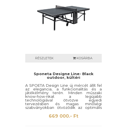
RÉSZLETEK
KOSÁRBA
Sponeta Designe Line- Black
outdoor, kültéri
A SPOETA Design Line új mércét állít fel
az elegancia, a funkcionalitás és a
játékélmény terén. Minden műszaki
know-how-nkat a legújabb
technológiával ötvözve egyedi
tervezésben és magas minőségi
szabványokban ötvöződik az optimális
szórakozás érdekében. A Black Edition
kifejezetten modern és nyitott
669 000.- Ft
környezetekhez készült. Kiváló minőségű
keretbevonat matt és fényes fekete
színben.