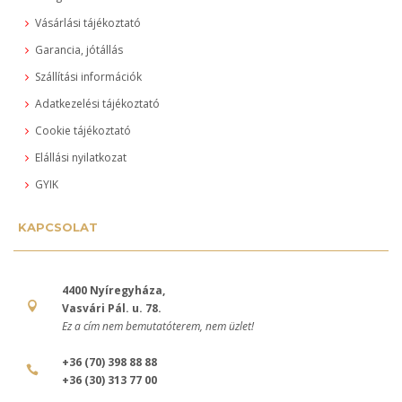
Vásárlási tájékoztató
Garancia, jótállás
Szállítási információk
Adatkezelési tájékoztató
Cookie tájékoztató
Elállási nyilatkozat
GYIK
KAPCSOLAT
4400 Nyíregyháza,
Vasvári Pál. u. 78.
Ez a cím nem bemutatóterem, nem üzlet!
+36 (70) 398 88 88
+36 (30) 313 77 00