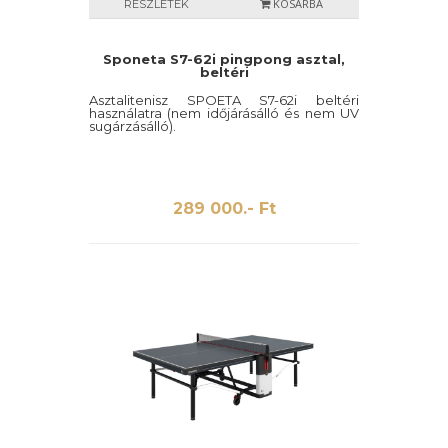
KOSÁRBA
RÉSZLETEK
Sponeta S7-62i pingpong asztal,
beltéri
Asztalitenisz SPOETA S7-62i beltéri
használatra (nem időjárásálló és nem UV
sugárzásálló).
289 000.- Ft