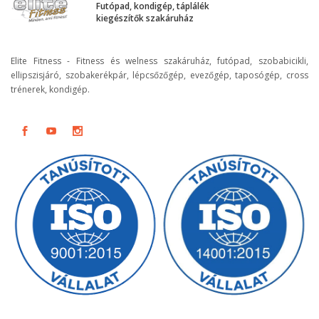
Futópad, kondigép, táplálék
kiegészítők szakáruház
Elite Fitness - Fitness és welness szakáruház, futópad, szobabicikli,
ellipszisjáró, szobakerékpár, lépcsőzőgép, evezőgép, taposógép, cross
trénerek, kondigép.