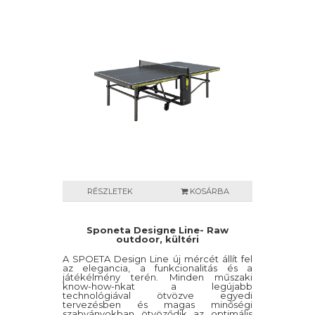
RÉSZLETEK
KOSÁRBA
Sponeta Designe Line- Raw
outdoor, kültéri
A SPOETA Design Line új mércét állít fel
az elegancia, a funkcionalitás és a
játékélmény terén. Minden műszaki
know-how-nkat a legújabb
technológiával ötvözve egyedi
tervezésben és magas minőségi
szabványokban ötvöződik az optimális