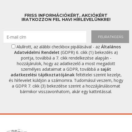
FRISS INFORMÁCIÓKÉRT, AKCIÓKÉRT
IRATKOZZON FEL HAVI HÍRLEVELÜNKRE!
FELIRATKOZÁS
Alulírott, az alábbi checkbox pipálásával - az
Általános
Adatvédelmi Rendelet
(GDPR) 6. cikk (1) bekezdés a)
pontja, továbbá a 7. cikk rendelkezése alapján -
hozzájárulok, hogy az adatkezelő a most megadott
személyes adataimat a GDPR, továbbá a
saját
adatkezelési tájékoztatójának
feltételei szerint kezelje,
és hírlevelet küldjön a számomra. Tudomásul veszem, hogy
a GDPR 7. cikk (3) bekezdése szerint a hozzájárulásomat
bármikor visszavonhatom, akár egy kattintással.