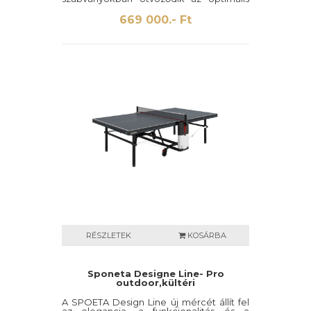
szórakozás érdekében. A Raw Edition
kifejezetten a modern és nyitott
669 000.- Ft
környezetekhez készült. Kiváló minőségű
keretbevonat átlátszó lakkal.
RÉSZLETEK
KOSÁRBA
Sponeta Designe Line- Pro
outdoor,kültéri
A SPOETA Design Line új mércét állít fel