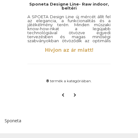
Sponeta Designe Line- Raw indoor,
beltéri
A SPOETA Design Line új mércét állít fel
az elegancia, a funkcionalitás és a
játékélmény terén. Minden műszaki
know-how-nkat a legújabb
technológiával ötvözve egyedi
tervezésben és magas minőségi
szabványokban ötvöződik az optimális
szórakozás érdekében. A Raw Edition
kifejezetten a modern és nyitott
Hívjon az ár miatt!
környezetekhez készült. Kiváló minőségű
keretbevonat átlátszó lakkal.
8
termék a kategóriában.
Sponeta