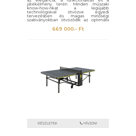
az elegancia, a funkcionalitás és a
játékélmény terén. Minden műszaki
know-how-nkat a legújabb
technológiával ötvözve egyedi
tervezésben és magas minőségi
szabványokban ötvöződik az optimális
szórakozás érdekében. A Pro Edition
kifejezetten modern és nyitott
669 000.- Ft
környezetekhez készült. Kiváló minőségű
fekete-fehér keretbevonat.
RÉSZLETEK
HÍVJON!