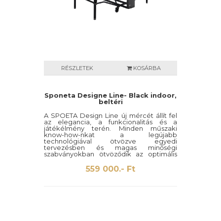
RÉSZLETEK
KOSÁRBA
Sponeta Designe Line- Black indoor,
beltéri
A SPOETA Design Line új mércét állít fel
az elegancia, a funkcionalitás és a
játékélmény terén. Minden műszaki
know-how-nkat a legújabb
technológiával ötvözve egyedi
tervezésben és magas minőségi
szabványokban ötvöződik az optimális
szórakozás érdekében. A Black Edition
kifejezetten modern és nyitott
559 000.- Ft
környezetekhez készült. Kiváló minőségű
keretbevonat matt és fényes fekete
színben.