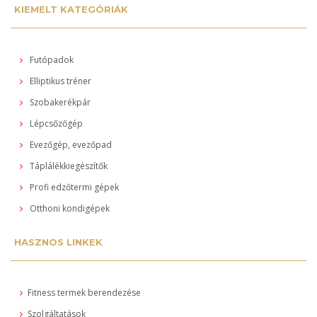
KIEMELT KATEGÓRIÁK
Futópadok
Elliptikus tréner
Szobakerékpár
Lépcsőzőgép
Evezőgép, evezőpad
Táplálékkiegészítők
Profi edzőtermi gépek
Otthoni kondigépek
HASZNOS LINKEK
Fitness termek berendezése
Szolgáltatások