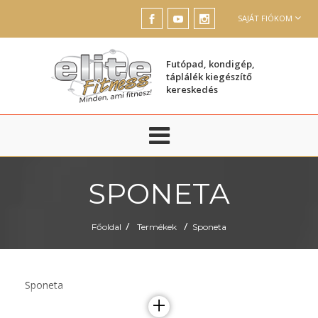
SAJÁT FIÓKOM
Futópad, kondigép,
táplálék kiegészítő
kereskedés
SPONETA
/
/
Főoldal
Termékek
Sponeta
Sponeta
+