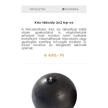
RÉSZLETEK
KOSÁRBA
Kéz-lábsúly 2x2 kg-os
A felcsatolható kéz és lábsúllyal több
olyan gyakorlatot is végezhetünk
amelyet más módon nem tudnánk
kivitelezni. Használharjuk lépcsőzés vagy
gyaloglás esetleg kocogás közben is,
ezzel növelve az elégetett lakóriák
számát.
6 490.- Ft