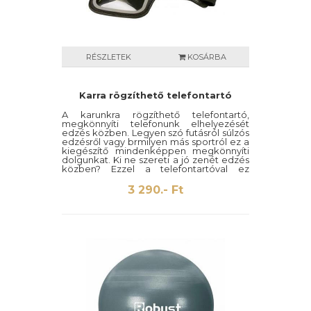
RÉSZLETEK
KOSÁRBA
Karra rögzíthető telefontartó
A karunkra rögzíthető telefontartó,
megkönnyíti telefonunk elhelyezését
edzés közben. Legyen szó futásról súlzós
edzésről vagy brmilyen más sportról ez a
kiegészítő mindenképpen megkönnyíti
dolgunkat. Ki ne szereti a jó zenét edzés
közben? Ezzel a telefontartóval ez
bármikor lehetséges.
3 290.- Ft