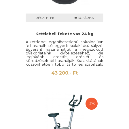
RÉSZLETEK
KOSÁRBA
Kettlebell fekete vas 24 kg
A kettlebell egy hihetetlenűl sokoldalúan
felhasználható egyedi kialakítású súlyzó.
Egyeránt használhatjuk a megszokott
gyakorlataink kivitelezéséhez, de
leginkább crossfit, erőnléti és
köredzéseknél használják. Kialakításának
köszönhetően több tartó és stabilizáló
izmot mozgat meg mint a hagyományos
súlyzók.
43 200.- Ft
-21%