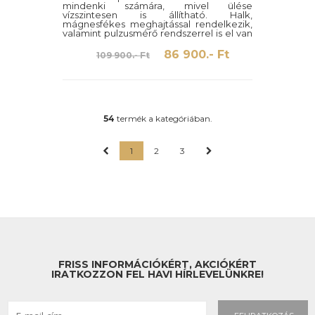
mindenki számára, mivel ülése
vízszintesen is állítható. Halk,
mágnesfékes meghajtással rendelkezik,
valamint pulzusmérő rendszerrel is el van
látva.
86 900.- Ft
109 900.- Ft
54
termék a kategóriában.
1
2
3
FRISS INFORMÁCIÓKÉRT, AKCIÓKÉRT
IRATKOZZON FEL HAVI HÍRLEVELÜNKRE!