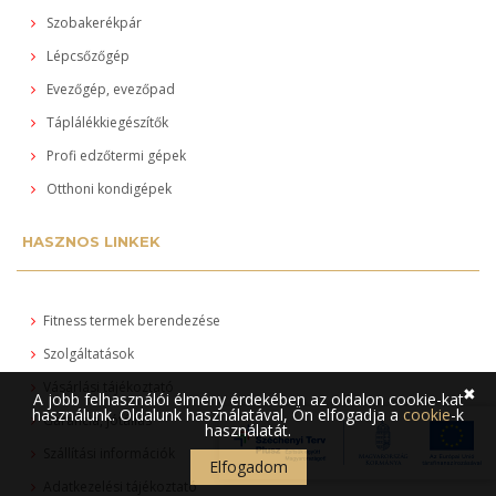
Szobakerékpár
Lépcsőzőgép
Evezőgép, evezőpad
Táplálékkiegészítők
Profi edzőtermi gépek
Otthoni kondigépek
HASZNOS LINKEK
Fitness termek berendezése
Szolgáltatások
Vásárlási tájékoztató
✖
A jobb felhasználói élmény érdekében az oldalon cookie-kat
használunk. Oldalunk használatával, Ön elfogadja a
cookie
-k
Garancia, jótállás
használatát.
Szállítási információk
Elfogadom
Adatkezelési tájékoztató