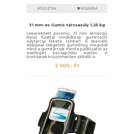
RÉSZLETEK
KOSÁRBA
31 mm-es Gumis tárcsasúly 1,25 kg
Lekerekített peremű, 31 mm átmérőjű
belső furattal rendelkezp gumírozott
súlytárcsa fekete színben. A speciális
eljárással ráégetett gumiréteg megvédi
mind a gumitárcsát mind a padlózatot az
esetleges becsapódás esetén. A
borításnak köszönhetően időtálló is.
2 000.- Ft