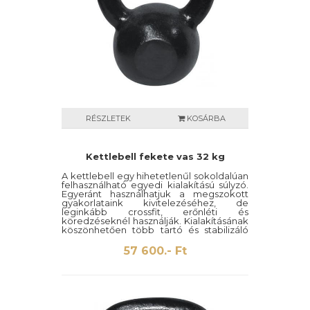
RÉSZLETEK
KOSÁRBA
Kettlebell fekete vas 32 kg
A kettlebell egy hihetetlenűl sokoldalúan
felhasználható egyedi kialakítású súlyzó.
Egyeránt használhatjuk a megszokott
gyakorlataink kivitelezéséhez, de
leginkább crossfit, erőnléti és
köredzéseknél használják. Kialakításának
köszönhetően több tartó és stabilizáló
izmot mozgat meg mint a hagyományos
súlyzók.
57 600.- Ft