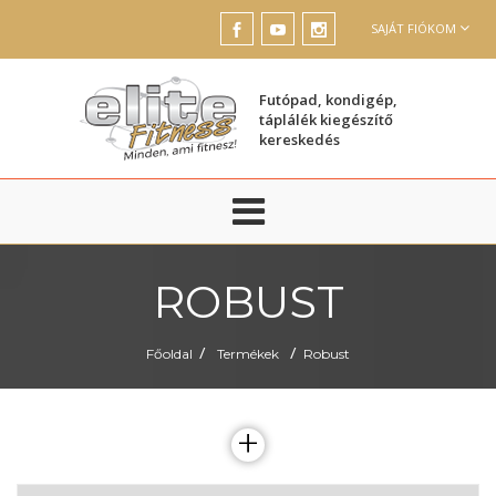
SAJÁT FIÓKOM
Futópad, kondigép,
táplálék kiegészítő
kereskedés
ROBUST
/
/
Főoldal
Termékek
Robust
+