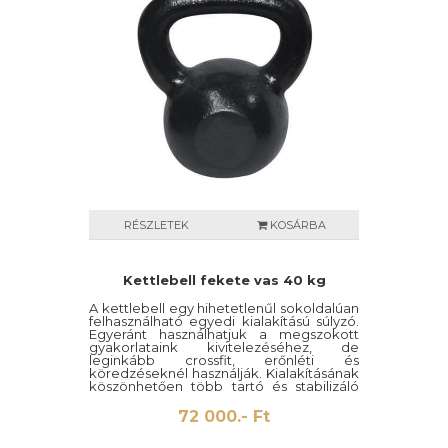
RÉSZLETEK
KOSÁRBA
Kettlebell fekete vas 40 kg
A kettlebell egy hihetetlenűl sokoldalúan
felhasználható egyedi kialakítású súlyzó.
Egyeránt használhatjuk a megszokott
gyakorlataink kivitelezéséhez, de
leginkább crossfit, erőnléti és
köredzéseknél használják. Kialakításának
köszönhetően több tartó és stabilizáló
izmot mozgat meg mint a hagyományos
súlyzók.
72 000.- Ft