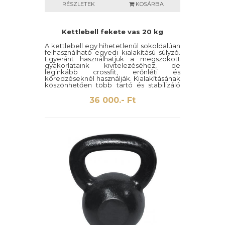
RÉSZLETEK
KOSÁRBA
Kettlebell fekete vas 20 kg
A kettlebell egy hihetetlenűl sokoldalúan
felhasználható egyedi kialakítású súlyzó.
Egyeránt használhatjuk a megszokott
gyakorlataink kivitelezéséhez, de
leginkább crossfit, erőnléti és
köredzéseknél használják. Kialakításának
köszönhetően több tartó és stabilizáló
izmot mozgat meg mint a hagyományos
súlyzók.
36 000.- Ft