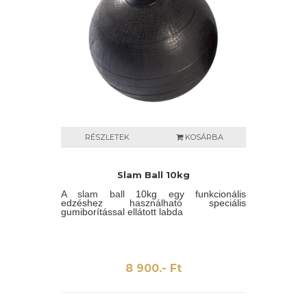
RÉSZLETEK
KOSÁRBA
Slam Ball 10kg
A slam ball
10kg
egy
funkcionális
edzéshez
használható
speciális
gumiborítással
ellátott labda
8 900.- Ft