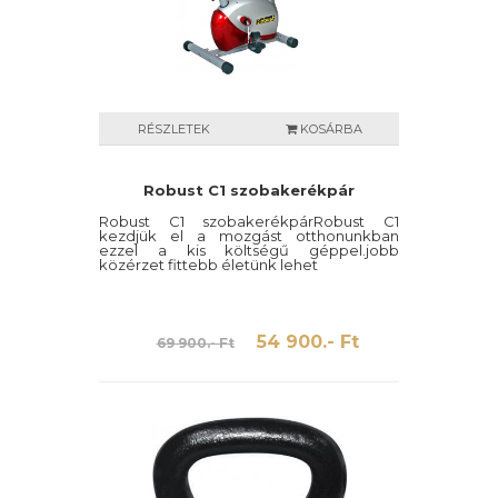
RÉSZLETEK
KOSÁRBA
Robust C1 szobakerékpár
Robust C1 szobakerékpárRobust C1
kezdjük el a mozgást otthonunkban
ezzel a kis költségű géppel.jobb
közérzet fittebb életünk lehet
54 900.- Ft
69 900.- Ft