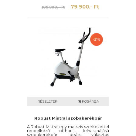
pedálokkal rendelkezik. A mágnesfékes
rendszernek köszönhetően halk és
79 900.- Ft
109 900.- Ft
ízületkímélő. Az LCD kijelzőn felül
pulzusmérési lehetőséggel is ellátott.
-21%
RÉSZLETEK
KOSÁRBA
Robust Mistral szobakerékpár
A Robust Mistral egy masszív szerkezettel
rendelkező otthoni felhasználású
szobakerékpár. Ideális választás