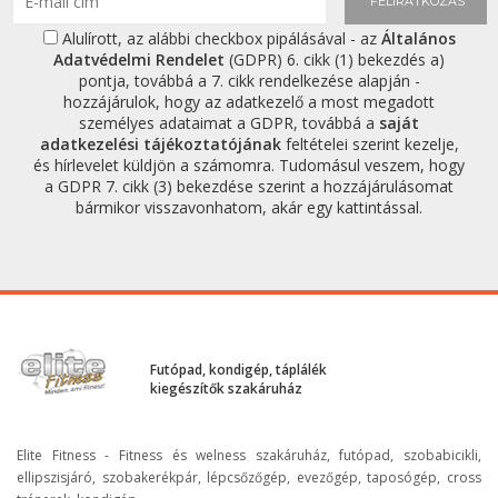
FELIRATKOZÁS
Alulírott, az alábbi checkbox pipálásával - az
Általános
Adatvédelmi Rendelet
(GDPR) 6. cikk (1) bekezdés a)
pontja, továbbá a 7. cikk rendelkezése alapján -
hozzájárulok, hogy az adatkezelő a most megadott
személyes adataimat a GDPR, továbbá a
saját
adatkezelési tájékoztatójának
feltételei szerint kezelje,
és hírlevelet küldjön a számomra. Tudomásul veszem, hogy
a GDPR 7. cikk (3) bekezdése szerint a hozzájárulásomat
bármikor visszavonhatom, akár egy kattintással.
Futópad, kondigép, táplálék
kiegészítők szakáruház
Elite Fitness - Fitness és welness szakáruház, futópad, szobabicikli,
ellipszisjáró, szobakerékpár, lépcsőzőgép, evezőgép, taposógép, cross