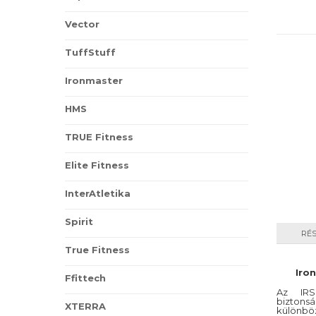
Vector
TuffStuff
Ironmaster
HMS
TRUE Fitness
Elite Fitness
InterAtletika
Spirit
RÉ
True Fitness
Iro
Ffittech
Az IRSH
biztons
XTERRA
különbö