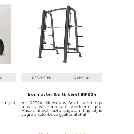
ON!
RÉSZLETEK
HÍVJON!
Ironmaster Smith keret IRFB24
úlyzó,
Az IRFB24 ellensúlyos Smith keret egy
masszív vázszerkezetű konditermi gép.
Használatával biztonságosan hajthatjuk
végre a különböző gyakorlatokat.