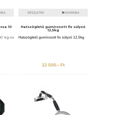
RBA
RÉSZLETEK
KOSÁRBA
csa 10
Hatszögletű gumírozott fix súlyzó
12,5kg
10 kg-os
Hatszögletű gumírozott fix súlyzó 12,5kg
22 500.- Ft