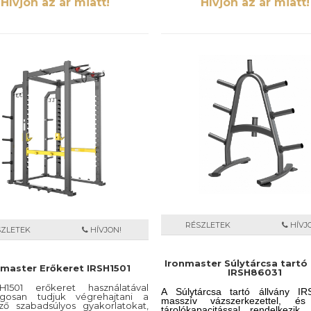
Hívjon az ár miatt!
Hívjon az ár miatt!
RÉSZLETEK
HÍVJ
SZLETEK
HÍVJON!
Ironmaster Súlytárcsa tartó 
nmaster Erőkeret IRSH1501
IRSH86031
1501 erőkeret használatával
A Súlytárcsa tartó állvány I
ágosan tudjuk végrehajtani a
masszív vázszerkezettel, é
ző szabadsúlyos gyakorlatokat,
tárolókapacitással rendelkezik,