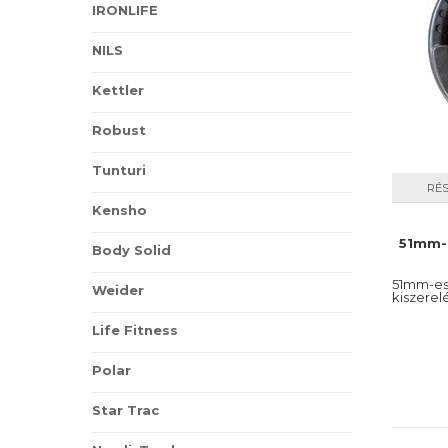
IRONLIFE
NILS
Kettler
Robust
Tunturi
RÉ
Kensho
51mm-e
Body Solid
51mm-es 
Weider
kiszerel
Life Fitness
Polar
Star Trac