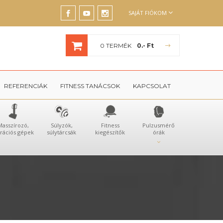
SAJÁT FIÓKOM
0 TERMÉK
0.- Ft
REFERENCIÁK
FITNESS TANÁCSOK
KAPCSOLAT
Masszírozó,
Súlyzók,
Fitness
Pulzusmérő
brációs gépek
súlytárcsák
kiegészítők
órák