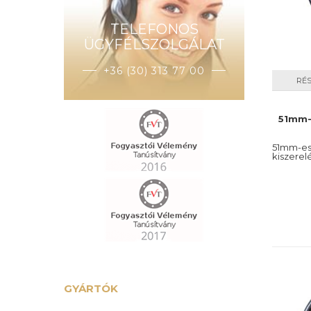
TELEFONOS
ÜGYFÉLSZOLGÁLAT
+36 (30) 313 77 00
RÉ
51mm-
51mm-es
kiszerel
GYÁRTÓK