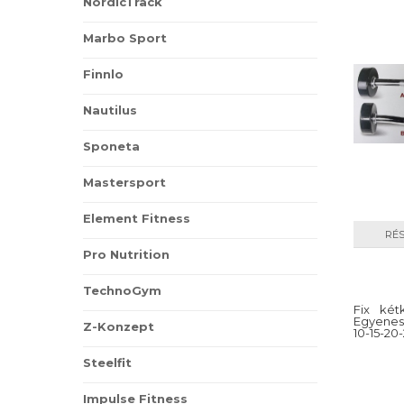
NordicTrack
Marbo Sport
Finnlo
Nautilus
Sponeta
Mastersport
Element Fitness
RÉ
Pro Nutrition
TechnoGym
Fix két
Egyenes,
Z-Konzept
10-15-20
Steelfit
Impulse Fitness