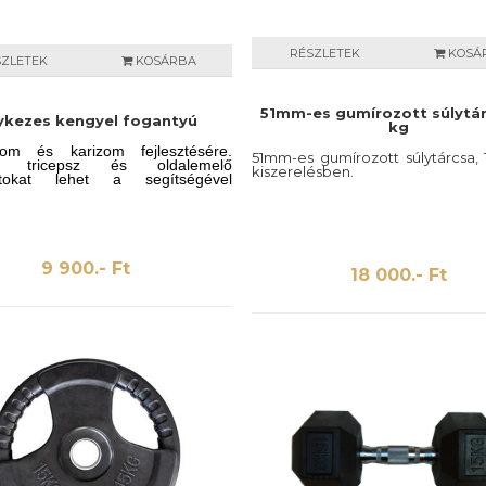
RÉSZLETEK
KOSÁ
SZLETEK
KOSÁRBA
51mm-es gumírozott súlytár
ykezes kengyel fogantyú
kg
zom és karizom fejlesztésére.
51mm-es gumírozott súlytárcsa, 
z, tricepsz és oldalemelő
kiszerelésben.
atokat lehet a segítségével
9 900.- Ft
18 000.- Ft