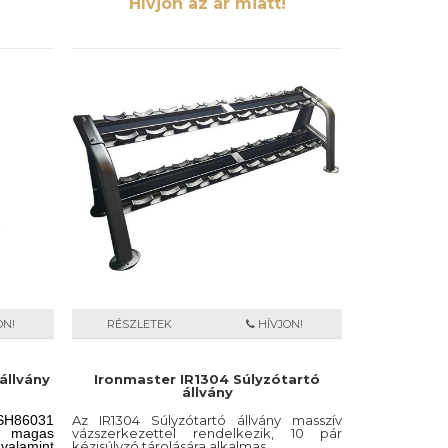
Hívjon az ár miatt!
ON!
RÉSZLETEK
HÍVJON!
állvány
Ironmaster IR1304 Súlyzótartó
állvány
RSH86031
Az IR1304 Súlyzótartó állvány masszív
s magas
vázszerkezettel rendelkezik, 10 pár
 valamint
kézisúlyzó tárolására alkalmas.