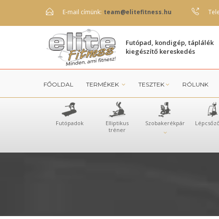
E-mail címünk:
team@elitefitness.hu
Tel
Futópad, kondigép, táplálék
kiegészítő kereskedés
FŐOLDAL
TERMÉKEK
TESZTEK
RÓLUNK
Futópadok
Elliptikus
Szobakerékpár
Lépcsőz
tréner