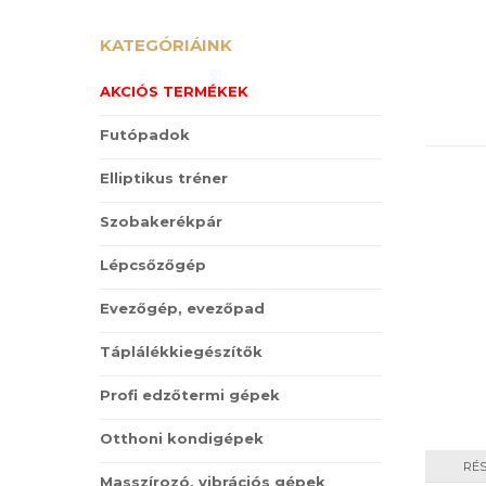
KATEGÓRIÁINK
AKCIÓS TERMÉKEK
Futópadok
Elliptikus tréner
Szobakerékpár
Lépcsőzőgép
Evezőgép, evezőpad
Táplálékkiegészítők
Profi edzőtermi gépek
Otthoni kondigépek
RÉ
Masszírozó, vibrációs gépek