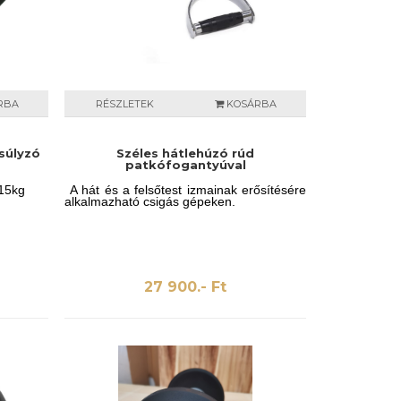
RBA
RÉSZLETEK
KOSÁRBA
súlyzó
Széles hátlehúzó rúd
patkófogantyúval
 15kg
A hát és a felsőtest izmainak erősítésére
alkalmazható csigás gépeken.
27 900.- Ft