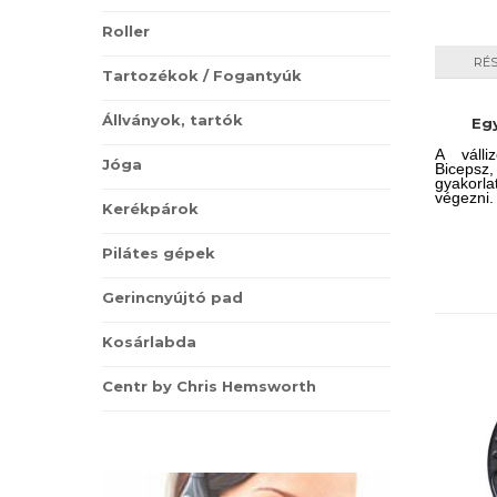
Roller
RÉ
Tartozékok / Fogantyúk
Állványok, tartók
Eg
A válli
Jóga
Biceps
gyakorl
végezni.
Kerékpárok
Pilátes gépek
Gerincnyújtó pad
Kosárlabda
Centr by Chris Hemsworth