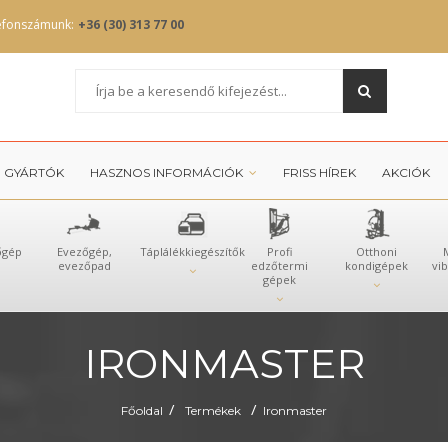
efonszámunk:
+36 (30) 313 77 00
GYÁRTÓK
HASZNOS INFORMÁCIÓK
FRISS HÍREK
AKCIÓK
őgép
Evezőgép,
Táplálékkiegészítők
Profi
Otthoni
evezőpad
edzőtermi
kondigépek
vi
gépek
IRONMASTER
/
/
Főoldal
Termékek
Ironmaster