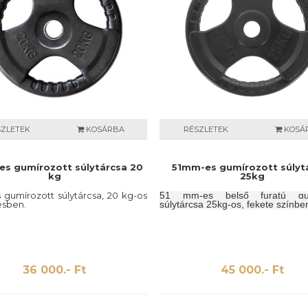
SZLETEK
KOSÁRBA
RÉSZLETEK
KOSÁ
s gumírozott súlytárcsa 20
51mm-es gumírozott súlyt
kg
25kg
gumírozott súlytárcsa, 20 kg-os
51 mm-es belső furatú gum
ésben.
súlytárcsa 25kg-os, fekete színbe
36 000.- Ft
45 000.- Ft