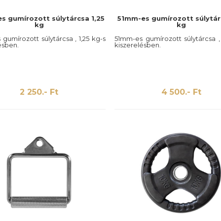
s gumírozott súlytárcsa 1,25
51mm-es gumírozott súlytár
kg
kg
gumírozott súlytárcsa , 1,25 kg-s
51mm-es gumírozott súlytárcsa ,
ésben.
kiszerelésben.
2 250.- Ft
4 500.- Ft