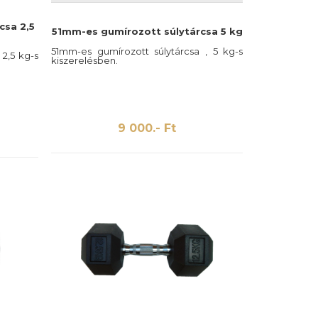
csa 2,5
51mm-es gumírozott súlytárcsa 5 kg
51mm-es gumírozott súlytárcsa , 5 kg-s
 2,5 kg-s
kiszerelésben.
9 000.- Ft