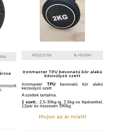
RÉSZLETEK
HÍVJON!
RBA
Ironmaster TPU bevonatú kör alakú
árcsa
kézisúlyzó szett
Ironmaster
TPU
bevonatú kör alakú
írozott
kézisúlyzó szett
n.
A szettek tartalma:
1 szett
,: 2,5-30kg-ig, 2,5kg-os lépésekkel,
12pár és összesen 390kg.
2 szett:
2,5-40kg-ig, 2,5kg-os lépésekkel,
Hívjon az ár miatt!
16pár összesen 680kg.