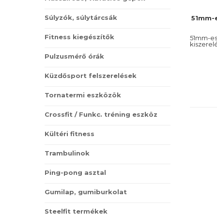
Súlyzók, súlytárcsák
51mm-e
Fitness kiegészítők
51mm-es 
kiszerel
Pulzusmérő órák
Küzdősport felszerelések
Tornatermi eszközök
Crossfit / Funkc. tréning eszköz
Kültéri fitness
Trambulinok
Ping-pong asztal
Gumilap, gumiburkolat
Steelfit termékek