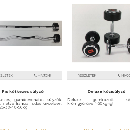
SZLETEK
HÍVJON!
RÉSZLETEK
HÍVJ
Fix kétkezes súlyzó
Deluxe kézisúlyzó
kezes, gumibevonatos súlyzók.
Deluxe gumírozott kézis
 illetve francia rudas kivitelben.
krómgyűrűvel 1-50kg-ig!
-25-30-40-50kg