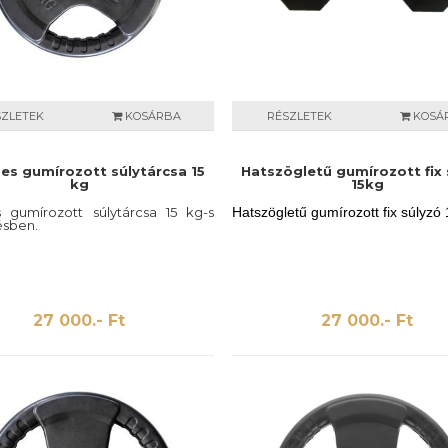
SZLETEK
KOSÁRBA
RÉSZLETEK
KOSÁ
es gumírozott súlytárcsa 15
Hatszögletű gumírozott fix 
kg
15kg
 gumírozott súlytárcsa 15 kg-s
Hatszögletű gumírozott fix súlyzó
ésben.
27 000.- Ft
27 000.- Ft