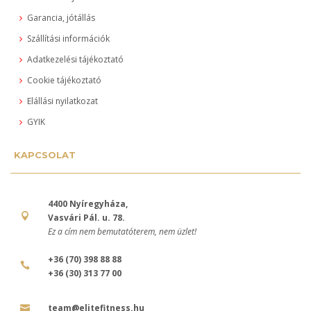
Garancia, jótállás
Szállítási információk
Adatkezelési tájékoztató
Cookie tájékoztató
Elállási nyilatkozat
GYIK
KAPCSOLAT
4400 Nyíregyháza,
Vasvári Pál. u. 78.
Ez a cím nem bemutatóterem, nem üzlet!
+36 (70) 398 88 88
+36 (30) 313 77 00
team@elitefitness.hu