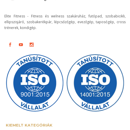
Elite Fitness - Fitness és welness szakáruház, futópad, szobabicikli,
ellipszisjáró, szobakerékpár, lépcsőzőgép, evezőgép, taposógép, cross
trénerek, kondigép.
KIEMELT KATEGÓRIÁK