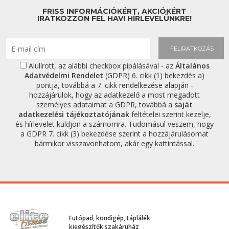
FRISS INFORMÁCIÓKÉRT, AKCIÓKÉRT
IRATKOZZON FEL HAVI HÍRLEVELÜNKRE!
FELIRATKOZÁS
Alulírott, az alábbi checkbox pipálásával - az
Általános
Adatvédelmi Rendelet
(GDPR) 6. cikk (1) bekezdés a)
pontja, továbbá a 7. cikk rendelkezése alapján -
hozzájárulok, hogy az adatkezelő a most megadott
személyes adataimat a GDPR, továbbá a
saját
adatkezelési tájékoztatójának
feltételei szerint kezelje,
és hírlevelet küldjön a számomra. Tudomásul veszem, hogy
a GDPR 7. cikk (3) bekezdése szerint a hozzájárulásomat
bármikor visszavonhatom, akár egy kattintással.
Futópad, kondigép, táplálék
kiegészítők szakáruház