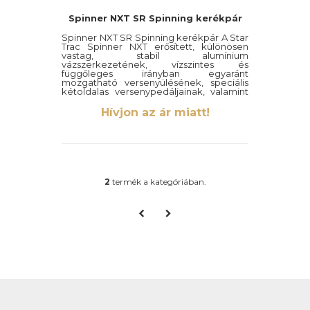
Spinner NXT SR Spinning kerékpár
Spinner NXT SR Spinning kerékpár A Star
Trac Spinner NXT erősített, különösen
vastag, stabil alumínium
vázszerkezetének, vízszintes és
függőleges irányban egyaránt
mozgatható versenyülésének, speciális
kétoldalas versenypedáljainak, valamint
állítható
Hívjon az ár miatt!
2
termék a kategóriában.