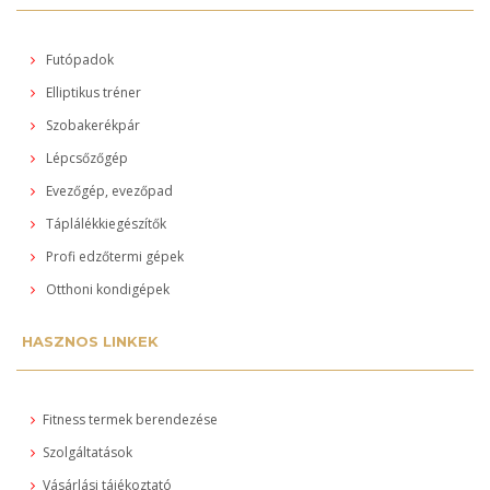
Futópadok
Elliptikus tréner
Szobakerékpár
Lépcsőzőgép
Evezőgép, evezőpad
Táplálékkiegészítők
Profi edzőtermi gépek
Otthoni kondigépek
HASZNOS LINKEK
Fitness termek berendezése
Szolgáltatások
Vásárlási tájékoztató