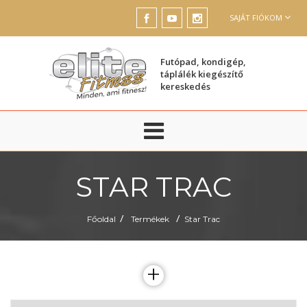
SAJÁT FIÓKOM
Futópad, kondigép,
táplálék kiegészítő
kereskedés
STAR TRAC
/
/
Főoldal
Termékek
Star Trac
+