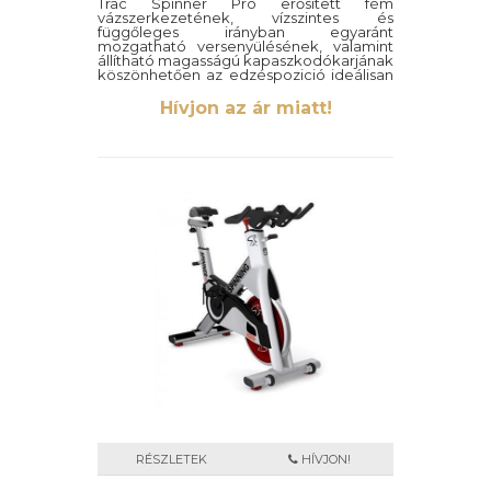
Trac Spinner Pro erősített fém
vázszerkezetének, vízszintes és
függőleges irányban egyaránt
mozgatható versenyülésének, valamint
állítható magasságú kapaszkodókarjának
köszönhetően az edzéspozició ideálisan
beállít
Hívjon az ár miatt!
RÉSZLETEK
HÍVJON!