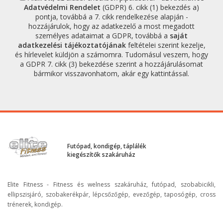
Adatvédelmi Rendelet
(GDPR) 6. cikk (1) bekezdés a)
pontja, továbbá a 7. cikk rendelkezése alapján -
hozzájárulok, hogy az adatkezelő a most megadott
személyes adataimat a GDPR, továbbá a
saját
adatkezelési tájékoztatójának
feltételei szerint kezelje,
és hírlevelet küldjön a számomra. Tudomásul veszem, hogy
a GDPR 7. cikk (3) bekezdése szerint a hozzájárulásomat
bármikor visszavonhatom, akár egy kattintással.
Futópad, kondigép, táplálék
kiegészítők szakáruház
Elite Fitness - Fitness és welness szakáruház, futópad, szobabicikli,
ellipszisjáró, szobakerékpár, lépcsőzőgép, evezőgép, taposógép, cross
trénerek, kondigép.