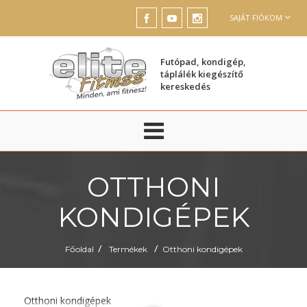
SAJÁT FIÓKOM
Futópad, kondigép,
táplálék kiegészítő
kereskedés
OTTHONI
KONDIGÉPEK
/
/
Főoldal
Termékek
Otthoni kondigépek
Otthoni kondigépek