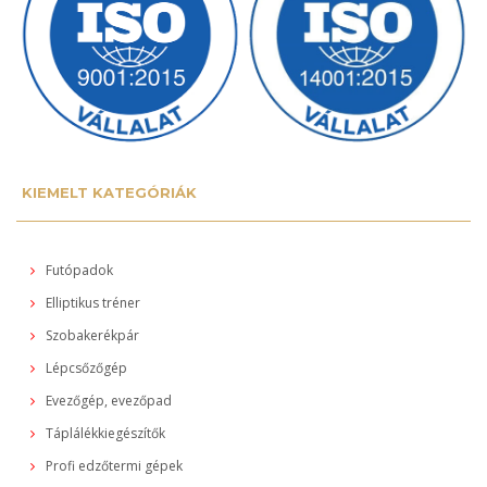
KIEMELT KATEGÓRIÁK
Futópadok
Elliptikus tréner
Szobakerékpár
Lépcsőzőgép
Evezőgép, evezőpad
Táplálékkiegészítők
Profi edzőtermi gépek