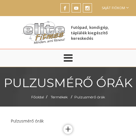
SAJÁT FIÓKOM
Futópad, kondigép,
táplálék kiegészítő
kereskedés
PULZUSMÉRŐ ÓRÁK
/
/
Főoldal
Termékek
Pulzusmérő órák
Pulzusmérő órák
+