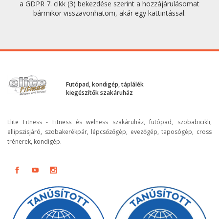
a GDPR 7. cikk (3) bekezdése szerint a hozzájárulásomat
bármikor visszavonhatom, akár egy kattintással.
Futópad, kondigép, táplálék
kiegészítők szakáruház
Elite Fitness - Fitness és welness szakáruház, futópad, szobabicikli,
ellipszisjáró, szobakerékpár, lépcsőzőgép, evezőgép, taposógép, cross
trénerek, kondigép.