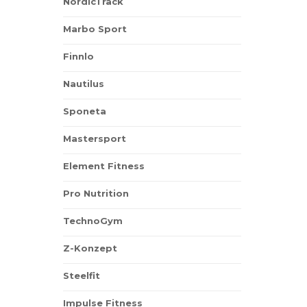
NordicTrack
Marbo Sport
Finnlo
Nautilus
Sponeta
Mastersport
Element Fitness
Pro Nutrition
TechnoGym
Z-Konzept
Steelfit
Impulse Fitness