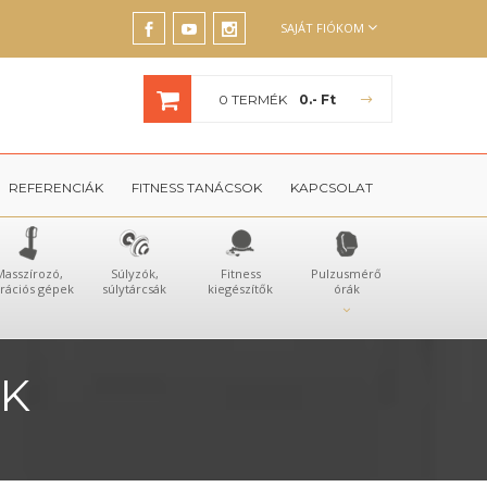
SAJÁT FIÓKOM
0 TERMÉK
0.- Ft
REFERENCIÁK
FITNESS TANÁCSOK
KAPCSOLAT
Masszírozó,
Súlyzók,
Fitness
Pulzusmérő
brációs gépek
súlytárcsák
kiegészítők
órák
ÁK