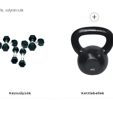
ók, súlytárcsák
+
Kézisúlyzók
Kettlebellek