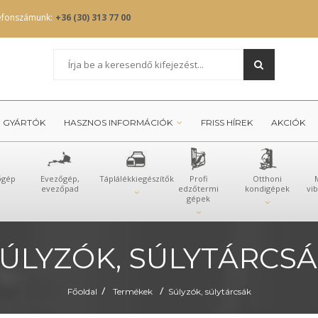
efonszámunk:
+36 (30) 313 77 00
GYÁRTÓK
HASZNOS INFORMÁCIÓK
FRISS HÍREK
AKCIÓK
őgép
Evezőgép,
Táplálékkiegészítők
Profi
Otthoni
evezőpad
edzőtermi
kondigépek
vi
gépek
ÚLYZÓK, SÚLYTÁRCS
/
/
Főoldal
Termékek
Súlyzók, súlytárcsák