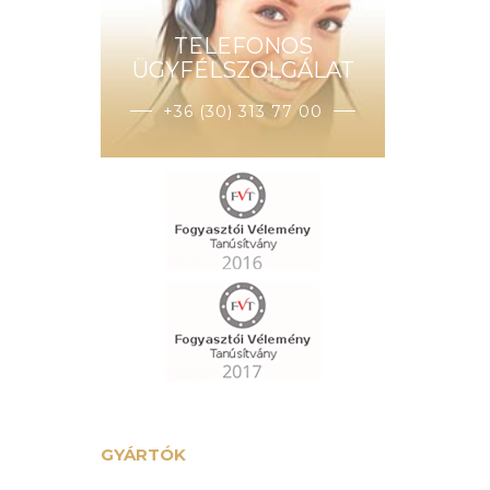
TELEFONOS
ÜGYFÉLSZOLGÁLAT
+36 (30) 313 77 00
GYÁRTÓK