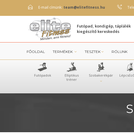
E-mail címünk:
team@elitefitness.hu
Tel
Futópad, kondigép, táplálék
kiegészítő kereskedés
FŐOLDAL
TERMÉKEK
TESZTEK
RÓLUNK
Futópadok
Elliptikus
Szobakerékpár
Lépcsőz
tréner
S