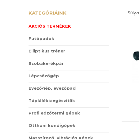
Súlyz
KATEGÓRIÁINK
AKCIÓS TERMÉKEK
Futópadok
Elliptikus tréner
Szobakerékpár
Lépcsőzőgép
Evezőgép, evezőpad
Táplálékkiegészítők
Profi edzőtermi gépek
Otthoni kondigépek
Masszírozó, vibrációs gépek