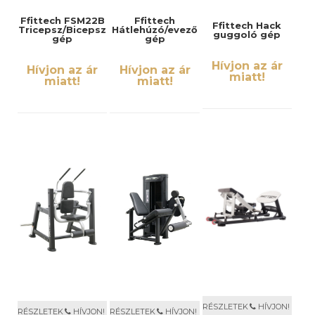
Ffittech FSM22B
Ffittech
Ffittech Hack
Tricepsz/Bicepsz
Hátlehúzó/evező
guggoló gép
gép
gép
Hívjon az ár
Hívjon az ár
Hívjon az ár
miatt!
miatt!
miatt!
RÉSZLETEK
HÍVJON!
RÉSZLETEK
HÍVJON!
RÉSZLETEK
HÍVJON!