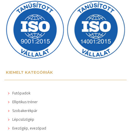
KIEMELT KATEGÓRIÁK
Futópadok
Elliptikus tréner
Szobakerékpár
Lépcsőzőgép
Evezőgép, evezőpad