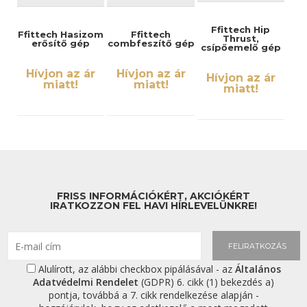
Ffittech Hip
Ffittech Hasizom
Ffittech
Thrust,
erősítő gép
combfeszítő gép
csípőemelő gép
Hívjon az ár
Hívjon az ár
Hívjon az ár
miatt!
miatt!
miatt!
FRISS INFORMÁCIÓKÉRT, AKCIÓKÉRT
IRATKOZZON FEL HAVI HÍRLEVELÜNKRE!
FELIRATKOZÁS
Alulírott, az alábbi checkbox pipálásával - az
Általános
Adatvédelmi Rendelet
(GDPR) 6. cikk (1) bekezdés a)
pontja, továbbá a 7. cikk rendelkezése alapján -