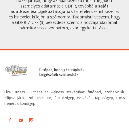
hozzájárulok, hogy az adatkezelő a most megadott
személyes adataimat a GDPR, továbbá a
saját
adatkezelési tájékoztatójának
feltételei szerint kezelje,
és hírlevelet küldjön a számomra. Tudomásul veszem, hogy
a GDPR 7. cikk (3) bekezdése szerint a hozzájárulásomat
bármikor visszavonhatom, akár egy kattintással.
Futópad, kondigép, táplálék
kiegészítők szakáruház
Elite Fitness - Fitness és welness szakáruház, futópad, szobabicikli,
ellipszisjáró, szobakerékpár, lépcsőzőgép, evezőgép, taposógép, cross
trénerek, kondigép.