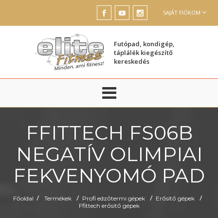
SAJÁT FIÓKOM
Futópad, kondigép,
táplálék kiegészítő
kereskedés
FFITTECH FS06B
NEGATÍV OLIMPIAI
FEKVENYOMÓ PAD
/
/
/
/
Főoldal
Termékek
Profi edzőtermi gépek
Erősítő gépek
Ffittech erősítő gépek