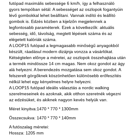
futópad maximális sebessége 6 km/h, így a felhasználó
gyors tempóban sétál. A sebességet az oszlopok fogantyúin
lévő gombokkal lehet beállítani. Vannak indító és leállító
gombok is. Edzés közben a kijelzőn megjelennek a
legfontosabb paraméterek. Ezek a következők: aktuális
sebesség, idő, távolság, megtett lépések száma és az
elégetett kalóriák száma.
A LOOP15 futópad a legmagasabb minőségű anyagokból
készült, ráadásul modern dizájnja vonzza a vásárlókat.
Kétségtelen előnye a méretei, az oszlopok összehajtása után
a termék mindössze 14 cm magas. Nem okoz gondot az ágy
alá helyezni. A berendezés mozgatása sem okoz gondot. A
felszerelt görgőknek köszönhetően különösebb erőfeszítés
nélkül lehet egy kényelmes helyre helyezni.
A LOOP15 futópad ideális választás a nordic walking
szerelmeseinek és azoknak, akik otthon szeretnék végezni
az edzésüket, és akiknek nagyon kevés helyük van.
Méret kinyitva:1470 * 770 * 1300mm
Összecsukva: 1470 * 770 * 140mm
A futószalag méretei:
Hossza: 1205 mm