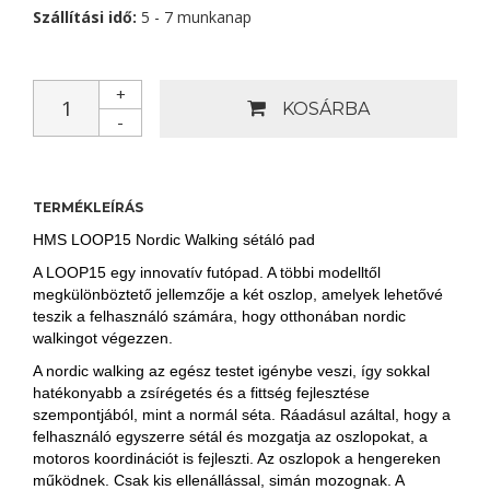
Szállítási idő:
5 - 7 munkanap
+
KOSÁRBA
-
TERMÉKLEÍRÁS
HMS LOOP15 Nordic Walking sétáló pad
A LOOP15 egy innovatív futópad. A többi modelltől
megkülönböztető jellemzője a két oszlop, amelyek lehetővé
teszik a felhasználó számára, hogy otthonában nordic
walkingot végezzen.
A nordic walking az egész testet igénybe veszi, így sokkal
hatékonyabb a zsírégetés és a fittség fejlesztése
szempontjából, mint a normál séta. Ráadásul azáltal, hogy a
felhasználó egyszerre sétál és mozgatja az oszlopokat, a
motoros koordinációt is fejleszti. Az oszlopok a hengereken
működnek. Csak kis ellenállással, simán mozognak. A