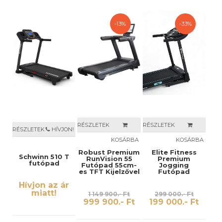
-13%
-33%
RÉSZLETEK
RÉSZLETEK
RÉSZLETEK
HÍVJON!
KOSÁRBA
KOSÁRBA
Robust Premium
Elite Fitness
Schwinn 510 T
RunVision 55
Premium
futópad
Futópad 55cm-
Jogging
es TFT Kijelzővel
Futópad
Hívjon az ár
miatt!
1 149 900.- Ft
299 000.- Ft
999 900.- Ft
199 000.- Ft