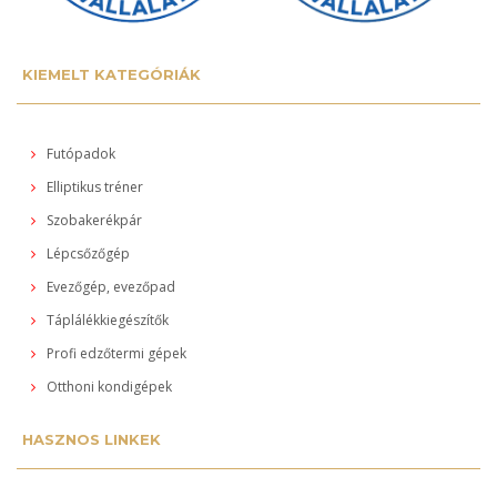
KIEMELT KATEGÓRIÁK
Futópadok
Elliptikus tréner
Szobakerékpár
Lépcsőzőgép
Evezőgép, evezőpad
Táplálékkiegészítők
Profi edzőtermi gépek
Otthoni kondigépek
HASZNOS LINKEK