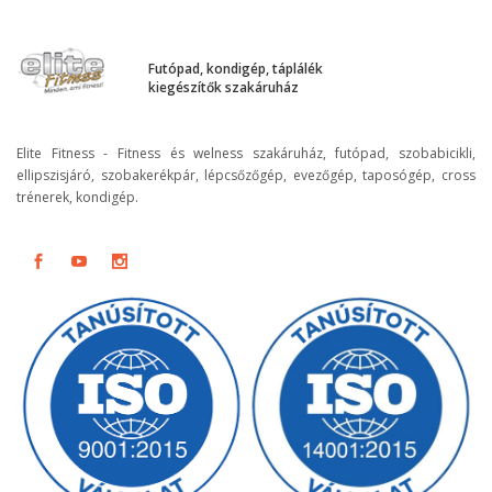
Futópad, kondigép, táplálék
kiegészítők szakáruház
Elite Fitness - Fitness és welness szakáruház, futópad, szobabicikli,
ellipszisjáró, szobakerékpár, lépcsőzőgép, evezőgép, taposógép, cross
trénerek, kondigép.