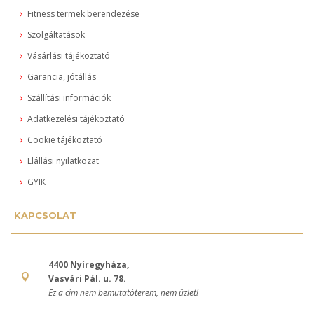
Fitness termek berendezése
Szolgáltatások
Vásárlási tájékoztató
Garancia, jótállás
Szállítási információk
Adatkezelési tájékoztató
Cookie tájékoztató
Elállási nyilatkozat
GYIK
KAPCSOLAT
4400 Nyíregyháza,
Vasvári Pál. u. 78.
Ez a cím nem bemutatóterem, nem üzlet!