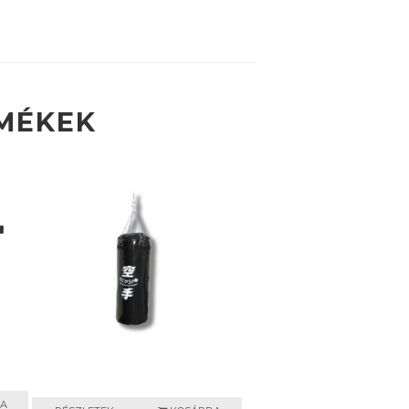
MÉKEK
A