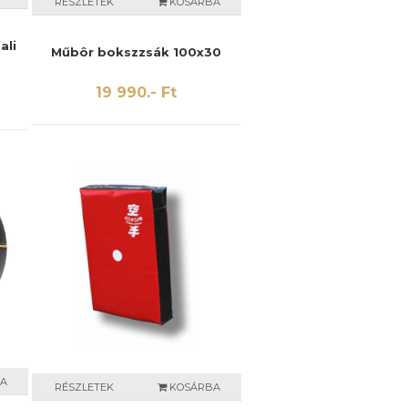
RÉSZLETEK
KOSÁRBA
ali
Műbôr bokszzsák 100x30
19 990.- Ft
A
RÉSZLETEK
KOSÁRBA