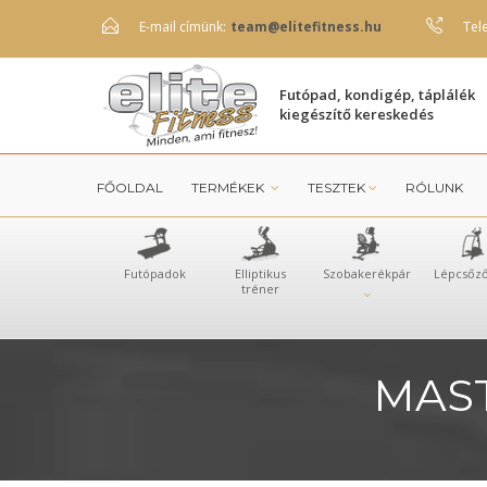
E-mail címünk:
team@elitefitness.hu
Tel
Futópad, kondigép, táplálék
kiegészítő kereskedés
FŐOLDAL
TERMÉKEK
TESZTEK
RÓLUNK
Futópadok
Elliptikus
Szobakerékpár
Lépcsőz
tréner
MAST