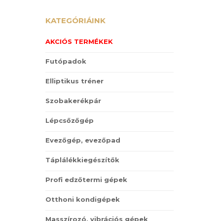
KATEGÓRIÁINK
AKCIÓS TERMÉKEK
Futópadok
Elliptikus tréner
Szobakerékpár
Lépcsőzőgép
Evezőgép, evezőpad
Táplálékkiegészítők
Profi edzőtermi gépek
Otthoni kondigépek
Masszírozó, vibrációs gépek