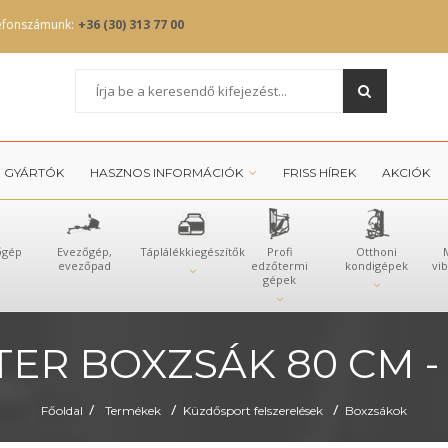
efonszámunk:
+36 (30) 313 77 00
GYÁRTÓK
HASZNOS INFORMÁCIÓK
FRISS HÍREK
AKCIÓK
őgép
Evezőgép,
Táplálékkiegészítők
Profi
Otthoni
evezőpad
edzőtermi
kondigépek
vi
gépek
ER BOXZSÁK 80 CM - 
/
/
/
Főoldal
Termékek
Küzdősport felszerelések
Boxzsákok