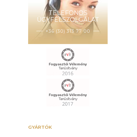
TELEFONOS
ÜGYFÉLSZOLGÁLAT
+36 (30) 313 77 00
GYÁRTÓK