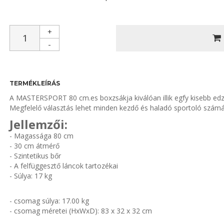
+
-
TERMÉKLEÍRÁS
A MASTERSPORT 80 cm.es boxzsákja kiválóan illik egfy kisebb edz
Megfelelő választás lehet minden kezdő és haladó sportoló számá
Jellemzői:
- Magassága 80 cm
- 30 cm átmérő
- Szintetikus bőr
- A felfüggesztő láncok tartozékai
- Súlya: 17 kg
- csomag súlya: 17.00 kg
- csomag méretei (HxWxD): 83 x 32 x 32 cm