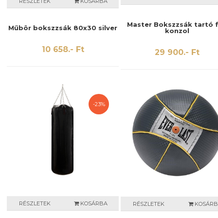
RÉSZLETEK
KOSÁRBA
Master Bokszzsák tartó f
Műbôr bokszzsák 80x30 silver
konzol
10 658.- Ft
29 900.- Ft
-23%
RÉSZLETEK
KOSÁRBA
RÉSZLETEK
KOSÁRB