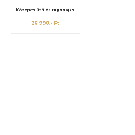
Közepes ütô és rúgópajzs
26 990.- Ft