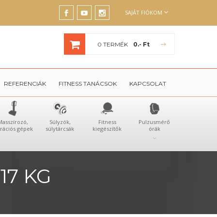
SAJÁT FIÓKOM
0 TERMÉK
0.- Ft
REFERENCIÁK
FITNESS TANÁCSOK
KAPCSOLAT
Masszírozó,
Súlyzók,
Fitness
Pulzusmérő
brációs gépek
súlytárcsák
kiegészítők
órák
17 KG