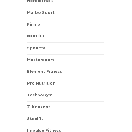
NordicTrack
Marbo Sport
Finnlo
Nautilus
Sponeta
Mastersport
Element Fitness
Pro Nutrition
TechnoGym
Z-Konzept
Steelfit
Impulse Fitness