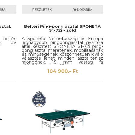
RBA
KOSÁRBA
RÉSZLETEK
ztal,
Beltéri Ping-pong asztal SPONETA
S1-72i - zöld
A Sponeta Németország és Európa
l beltéri
legnagyobb pingpongasztal gyártója
k és UV
által készített SPONETA S1-72i ping-
pong asztal méretének, mobilitásának
és minőségének köszönhetően kiváló
választás lehet minden asztalitenisz
rajongónak. 19 mm vastag fa
játékfelülettel, 25 mm vastag
fémvázzal valamint 4 nagy méretű
104 900.- Ft
kerekével gondoskodik igényeink
maximális kiszolgálásáról. Mivel a ping-
pong asztal teljes egészében
Németországban készül, így a
minőség kétséget kizáróan
kifogástalan.