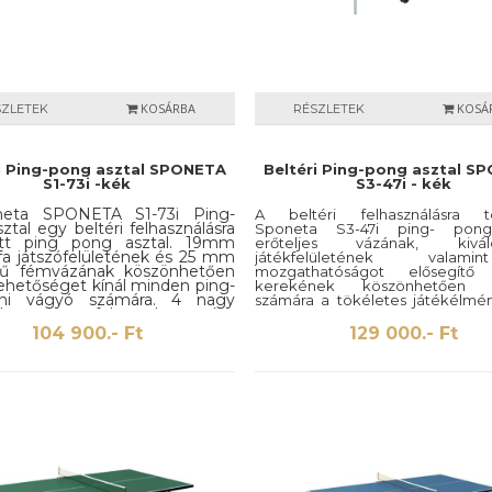
KOSÁRBA
KOSÁ
SZLETEK
RÉSZLETEK
i Ping-pong asztal SPONETA
Beltéri Ping-pong asztal S
S1-73i -kék
S3-47i - kék
eta SPONETA S1-73i Ping-
A beltéri felhasználásra te
ztal egy beltéri felhasználásra
Sponeta S3-47i ping- pong
ett ping pong asztal. 19mm
erőteljes vázának, kiv
fa játszófelületének és 25 mm
játékfelületének vala
jű fémvázának köszönhetően
mozgathatóságot elősegí
lehetőséget kínál minden ping-
kerekének köszönhetően 
ni vágyó számára. 4 nagy
számára a tökéletes játékélmén
el van felszerelve, így
nyújtani. Az asztal tartozékai to
athatósága sem okoz
háló valamint hálótartó, a 
104 900.- Ft
129 000.- Ft
mát. Mivel teljes egészében
érdekében ütő és labdat
rszágban készült, így a
felszerelésre került.
re és a precizításra nem lehet
nk.