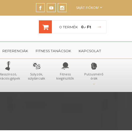
SAJÁT FIÓKOM
0 TERMÉK
0.- Ft
REFERENCIÁK
FITNESS TANÁCSOK
KAPCSOLAT
Masszírozó,
Súlyzók,
Fitness
Pulzusmérő
brációs gépek
súlytárcsák
kiegészítők
órák