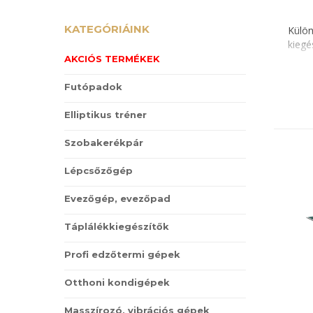
KATEGÓRIÁINK
Külön
kiegé
AKCIÓS TERMÉKEK
Futópadok
Elliptikus tréner
Szobakerékpár
Lépcsőzőgép
Evezőgép, evezőpad
Táplálékkiegészítők
Profi edzőtermi gépek
Otthoni kondigépek
Masszírozó, vibrációs gépek