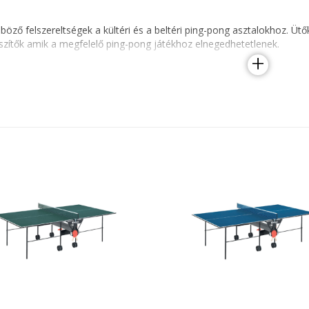
böző felszereltségek a kültéri és a beltéri ping-pong asztalokhoz. Üt
szítők amik a megfelelő ping-pong játékhoz elnegedhetetlenek.
+