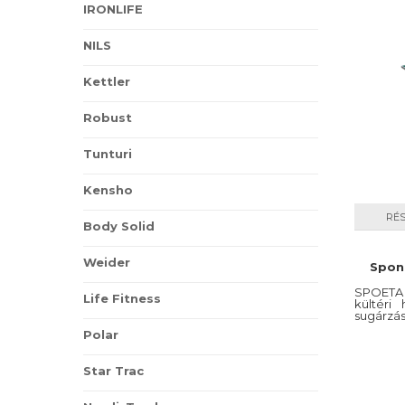
IRONLIFE
NILS
Kettler
Robust
Tunturi
Kensho
RÉ
Body Solid
Weider
Spone
SPOETA S1
Life Fitness
kültéri
sugárzás
Polar
Star Trac