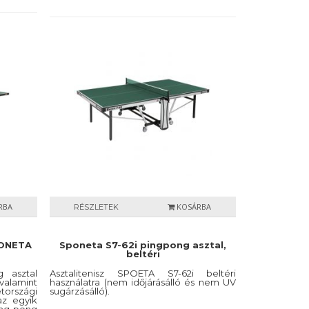
RBA
KOSÁRBA
RÉSZLETEK
PONETA
Sponeta S7-62i pingpong asztal,
beltéri
 asztal
Asztalitenisz SPOETA S7-62i beltéri
alamint
használatra (nem időjárásálló és nem UV
rszági
sugárzásálló).
az egyik