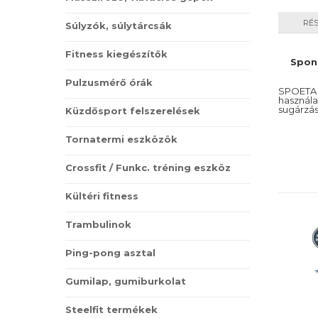
RÉ
Súlyzók, súlytárcsák
Fitness kiegészítők
Spone
Pulzusmérő órák
SPOETA S
haszná
sugárzás
Küzdősport felszerelések
Tornatermi eszközök
Crossfit / Funkc. tréning eszköz
Kültéri fitness
Trambulinok
Ping-pong asztal
Gumilap, gumiburkolat
Steelfit termékek