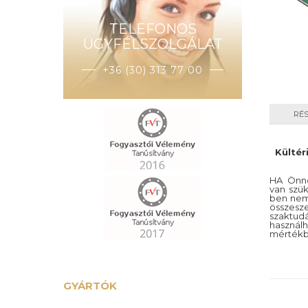
TELEFONOS
ÜGYFÉLSZOLGÁLAT
+36 (30) 313 77 00
RÉ
Kültér
HA Önne
van szü
ben nem 
összesz
szaktudá
használh
mértékbe
GYÁRTÓK