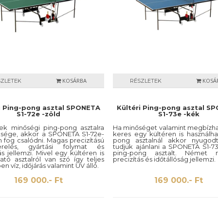
KOSÁRBA
KOSÁ
SZLETEK
RÉSZLETEK
i Ping-pong asztal SPONETA
Kültéri Ping-pong asztal S
S1-72e -zöld
S1-73e -kék
k minőségi ping-pong asztalra
Ha minőséget valamint megbízh
ksége, akkor a SPONETA S1-72e-
keres egy kültéren is használha
fog csalódni. Magas precizítású
pong asztalnál akkor nyugodt
erelés, gyártási folymat és
tudjuk ajánlani a SPONETA S1-73
s jellemzi. Mivel egy kültéren is
ping-pong asztalt. Német m
ató asztalról van szó így teljes
precizítás és időtállóság jellemzi.
n víz, időjárás valamint UV álló.
169 000.- Ft
169 000.- Ft