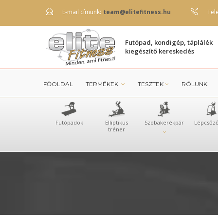
E-mail címünk:
team@elitefitness.hu
Tel
Futópad, kondigép, táplálék
kiegészítő kereskedés
FŐOLDAL
TERMÉKEK
TESZTEK
RÓLUNK
Futópadok
Elliptikus
Szobakerékpár
Lépcsőz
tréner