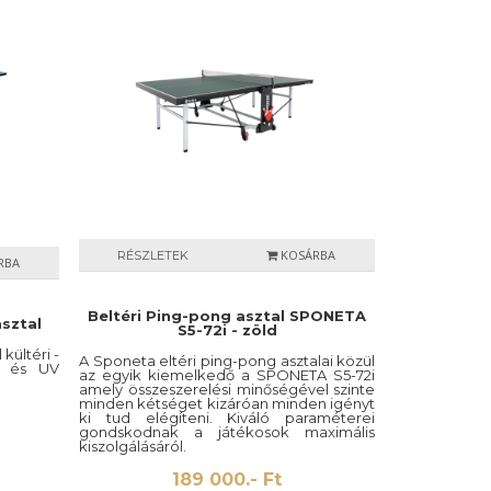
KOSÁRBA
RÉSZLETEK
RBA
Beltéri Ping-pong asztal SPONETA
sztal
S5-72i - zöld
kültéri -
A Sponeta eltéri ping-pong asztalai közül
ak és UV
az egyik kiemelkedő a SPONETA S5-72i
amely összeszerelési minőségével szinte
minden kétséget kizáróan minden igényt
ki tud elégíteni. Kiváló paraméterei
gondskodnak a játékosok maximális
kiszolgálásáról.
189 000.- Ft