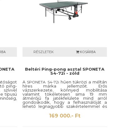
RBA
KOSÁRBA
RÉSZLETEK
PONETA
Beltéri Ping-pong asztal SPONETA
S4-72i - zöld
atóságot
A
hűen tükrözi a méltán
SPONETA S4-72i
tó ping-
híres márka jellemzőit. Erős
 szívvel
vázszerkezete, könnyed mobilitása
e típusú
valamint tökéletesen sima 19 mm
inőség,
átmérőjű fa jatékfelülete mind arról
gondoskodik, hogy a felhasználóját a
lehető legnagyobb szakértelemmel és
kényelemmel lássa el. A kényelmet az
ütő és a labdatartó is fokozza.
169 000.- Ft