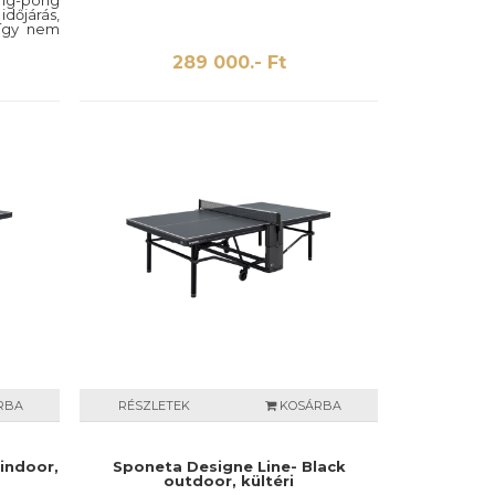
ng-pong
időjárás,
 így nem
rtanunk.
289 000.- Ft
RBA
RÉSZLETEK
KOSÁRBA
indoor,
Sponeta Designe Line- Black
outdoor, kültéri