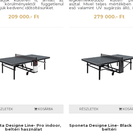
hatjuk kültéren is, amiatt az
legkiemelkedőbb kültéri pi
si körülményektől függetlenül
asztal. Mivel teljes mértékben 
jük kedvenc időtöltésünket.
eső valamint UV sugárzás álló,
kell az időjárási körülményktől ta
209 000.- Ft
279 000.- Ft
KOSÁRBA
SZLETEK
RÉSZLETEK
KOSÁ
a Designe Line- Pro indoor,
Sponeta Designe Line- Black 
beltéri használat
beltéri