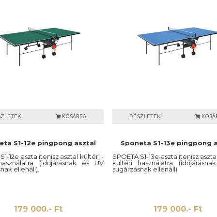
KOSÁRBA
KOSÁ
SZLETEK
RÉSZLETEK
ta S1-12e pingpong asztal
Sponeta S1-13e pingpong a
-12e asztalitenisz asztal kültéri -
SPOETA S1-13e asztalitenisz asztal 
 használatra (időjárásnak és UV
kültéri használatra (időjárásn
nak ellenáll).
sugárzásnak ellenáll).
179 000.- Ft
179 000.- Ft