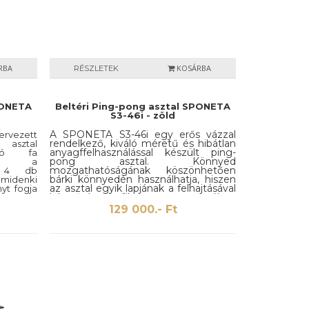
RBA
KOSÁRBA
RÉSZLETEK
PONETA
Beltéri Ping-pong asztal SPONETA
S3-46i - zöld
A SPONETA S3-46i egy erős vázzal
rvezett
rendelkező, kiváló méretű és hibátlan
 asztal
anyagffelhasználással készült ping-
áló fa
pong asztal. Könnyed
mint a
mozgathatóságának köszönhetően
tő 4 db
bárki könnyedén használhatja, hiszen
midenki
az asztal egyik lapjának a felhajtásával
yt fogja
lehetőség nyílik az egyszemélyes
vábbá egy
jáátékra. Mivel az asztal teljes
kényelem
129 000.- Ft
mértékben Németországban készült,
artó is
így kétséget kizáróan nem lehet
panaszunk a minőségre és az
összeszerelési precizításra.