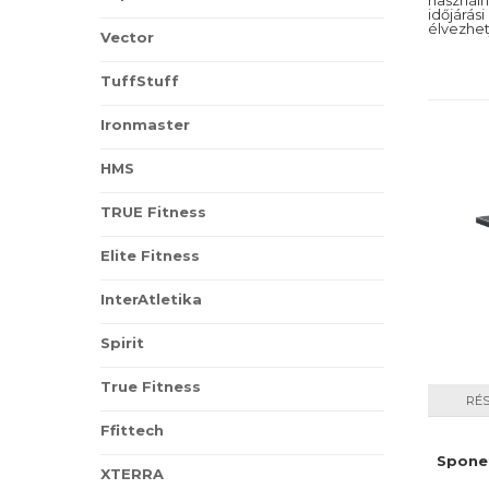
használ
időjárá
élvezhet
Vector
TuffStuff
Ironmaster
HMS
TRUE Fitness
Elite Fitness
InterAtletika
Spirit
True Fitness
RÉ
Ffittech
Sponet
XTERRA