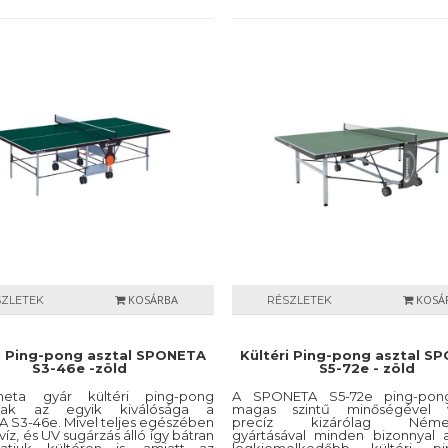
KOSÁRBA
KOSÁ
SZLETEK
RÉSZLETEK
i Ping-pong asztal SPONETA
Kültéri Ping-pong asztal S
S3-46e -zöld
S5-72e - zöld
eta gyár kültéri ping-pong
A SPONETA S5-72e ping-pong
ainak az egyik kiválósága a
magas szintű minőségével v
 S3-46e. Mivel teljes egészében
precíz kizárólag Németo
 víz, és UV sugárzás álló így bátran
gyártásával minden bizonnyal 