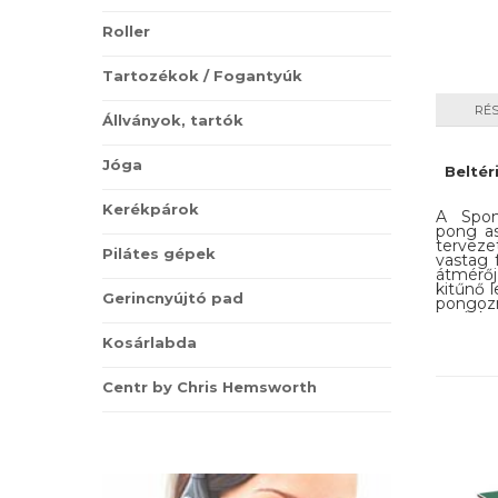
Roller
Tartozékok / Fogantyúk
RÉ
Állványok, tartók
Jóga
Beltér
Kerékpárok
A Spon
pong as
tervez
Pilátes gépek
vastag 
átmérő
kitűnő 
Gerincnyújtó pad
pongoz
kerékk
mozg
Kosárlabda
problé
Németo
minőség
Centr by Chris Hemsworth
panaszu