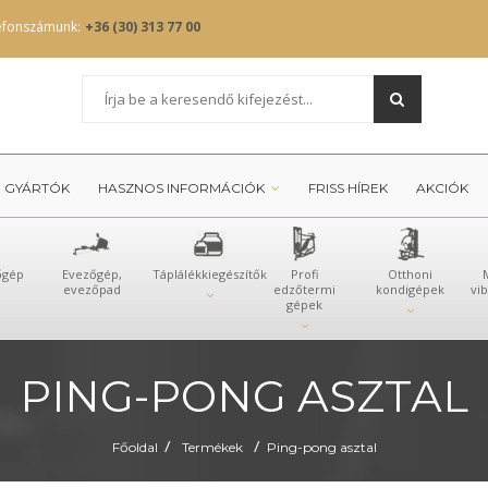
efonszámunk:
+36 (30) 313 77 00
GYÁRTÓK
HASZNOS INFORMÁCIÓK
FRISS HÍREK
AKCIÓK
őgép
Evezőgép,
Táplálékkiegészítők
Profi
Otthoni
evezőpad
edzőtermi
kondigépek
vi
gépek
PING-PONG ASZTAL
/
/
Főoldal
Termékek
Ping-pong asztal