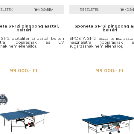
KOSÁRBA
KOSÁ
SZLETEK
RÉSZLETEK
ta S1-12i pingpong asztal,
Sponeta S1-13i pingpong as
beltéri
beltéri
1-12i asztalitenisz asztal beltéri
SPOETA S1-12i asztalitenisz aszta
latra (idõjárásnak és UV
használatra (idõjárásna
nak nem ellenálló).
sugárzásnak nem ellenálló).
99 000.- Ft
99 000.- Ft