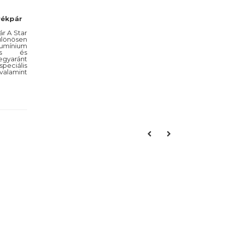
rékpár
r A Star
ülönösen
ínium
ntes és
yaránt
peciális
valamint