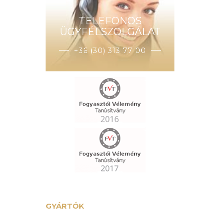
TELEFONOS
ÜGYFÉLSZOLGÁLAT
+36 (30) 313 77 00
GYÁRTÓK