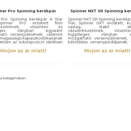
ner Pro Spinning kerékpár
Spinner NXT SR Spinning ke
 Pro Spinning kerékpár A Star
Spinner NXT SR Spinning kerékpá
pinner Pro erősített fém
Trac Spinner NXT erősített, k
rkezetének, vízszintes és
vastag, stabil alum
leges irányban egyaránt
vázszerkezetének, vízszi
ató versenyülésének, valamint
függőleges irányban eg
tó magasságú kapaszkodókarjának
mozgatható versenyülésének, s
etően az edzéspozició ideálisan
kétoldalas versenypedáljainak, 
állítható
Hívjon az ár miatt!
Hívjon az ár miatt!
a kategóriában.