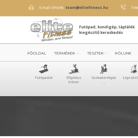
E-mail címünk:
team@elitefitness.hu
Tel
Futópad, kondigép, táplálék
kiegészítő kereskedés
FŐOLDAL
TERMÉKEK
TESZTEK
RÓLUNK
Futópadok
Elliptikus
Szobakerékpár
Lépcsőz
tréner