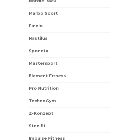
NordicTrack
Marbo Sport
Finnlo
Nautilus
Sponeta
Mastersport
Element Fitness
Pro Nutrition
TechnoGym
Z-Konzept
Steelfit
Impulse Fitness