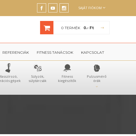
SAJÁT FIÓKOM
0 TERMÉK
0.- Ft
REFERENCIÁK
FITNESS TANÁCSOK
KAPCSOLAT
Masszírozó,
Súlyzók,
Fitness
Pulzusmérő
brációs gépek
súlytárcsák
kiegészítők
órák