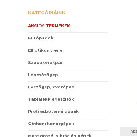
KATEGÓRIÁINK
AKCIÓS TERMÉKEK
Futópadok
Elliptikus tréner
Szobakerékpár
Lépcsőzőgép
Evezőgép, evezőpad
Táplálékkiegészítők
Profi edzőtermi gépek
Otthoni kondigépek
RÉ
Masszírozó, vibrációs gépek