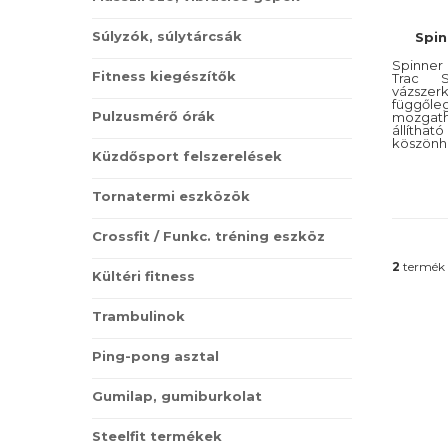
Súlyzók, súlytárcsák
Spin
Spinner
Fitness kiegészítők
Trac S
vázsze
függő
Pulzusmérő órák
mozgath
állítha
köszönh
Küzdősport felszerelések
beállít
Tornatermi eszközök
Crossfit / Funkc. tréning eszköz
2
termék 
Kültéri fitness
Trambulinok
Ping-pong asztal
Gumilap, gumiburkolat
Steelfit termékek