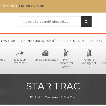
efonszámunk:
+36 (30) 313 77 00
GYÁRTÓK
HASZNOS INFORMÁCIÓK
FRISS HÍREK
AKCIÓK
őgép
Evezőgép,
Táplálékkiegészítők
Profi
Otthoni
evezőpad
edzőtermi
kondigépek
vi
gépek
STAR TRAC
/
/
Főoldal
Termékek
Star Trac