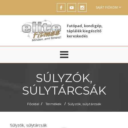
SAJÁT FIÓKOM
Futópad, kondigép,
táplálék kiegészítő
kereskedés
SÚLYZÓK,
SÚLYTÁRCSÁK
/
/
Főoldal
Termékek
Súlyzók, súlytárcsák
Súlyzók, súlytárcsák