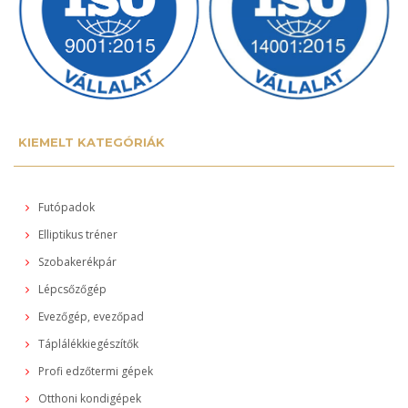
KIEMELT KATEGÓRIÁK
Futópadok
Elliptikus tréner
Szobakerékpár
Lépcsőzőgép
Evezőgép, evezőpad
Táplálékkiegészítők
Profi edzőtermi gépek
Otthoni kondigépek