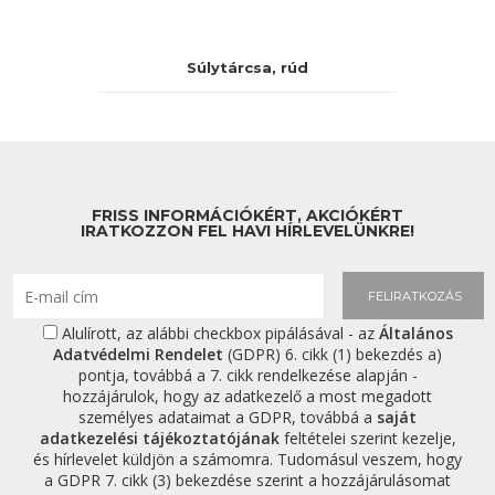
Súlytárcsa, rúd
FRISS INFORMÁCIÓKÉRT, AKCIÓKÉRT
IRATKOZZON FEL HAVI HÍRLEVELÜNKRE!
FELIRATKOZÁS
Alulírott, az alábbi checkbox pipálásával - az
Általános
Adatvédelmi Rendelet
(GDPR) 6. cikk (1) bekezdés a)
pontja, továbbá a 7. cikk rendelkezése alapján -
hozzájárulok, hogy az adatkezelő a most megadott
személyes adataimat a GDPR, továbbá a
saját
adatkezelési tájékoztatójának
feltételei szerint kezelje,
és hírlevelet küldjön a számomra. Tudomásul veszem, hogy
a GDPR 7. cikk (3) bekezdése szerint a hozzájárulásomat