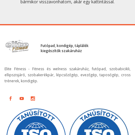
bármikor visszavonhatom, akár egy kattintással.
Futópad, kondigép, táplálék
kiegészítők szakáruház
Elite Fitness - Fitness és welness szakáruház, futópad, szobabicikli,
ellipszisjáró, szobakerékpár, lépcsőzőgép, evezőgép, taposógép, cross
trénerek, kondigép.