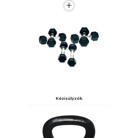
+
Kézisúlyzók