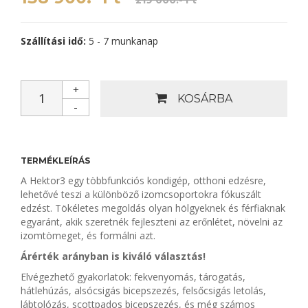
219 000.- Ft
Szállítási idő:
5 - 7 munkanap
+
KOSÁRBA
-
TERMÉKLEÍRÁS
A Hektor3 egy többfunkciós kondigép, otthoni edzésre,
lehetővé teszi a különböző izomcsoportokra fókuszált
edzést. Tökéletes megoldás olyan hölgyeknek és férfiaknak
egyaránt, akik szeretnék fejleszteni az erőnlétet, növelni az
izomtömeget, és formálni azt.
Árérték arányban is kiváló választás!
Elvégezhető gyakorlatok: fekvenyomás, tárogatás,
hátlehúzás, alsócsigás bicepszezés, felsőcsigás letolás,
lábtolózás, scottpados bicepszezés, és még számos