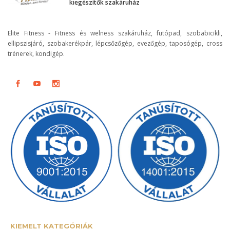
kiegészítők szakáruház
Elite Fitness - Fitness és welness szakáruház, futópad, szobabicikli,
ellipszisjáró, szobakerékpár, lépcsőzőgép, evezőgép, taposógép, cross
trénerek, kondigép.
KIEMELT KATEGÓRIÁK