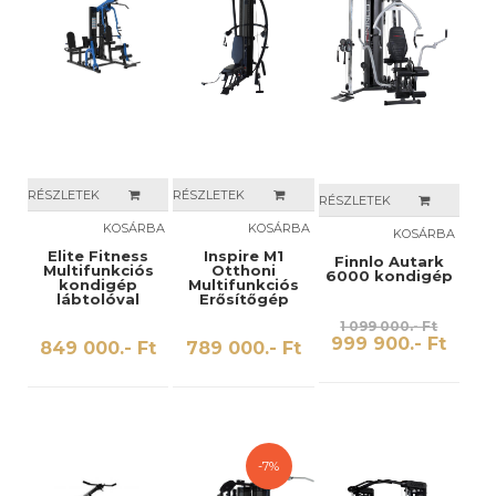
RÉSZLETEK
RÉSZLETEK
RÉSZLETEK
KOSÁRBA
KOSÁRBA
KOSÁRBA
Elite Fitness
Inspire M1
Finnlo Autark
Multifunkciós
Otthoni
6000 kondigép
kondigép
Multifunkciós
lábtolóval
Erősítőgép
1 099 000.- Ft
999 900.- Ft
849 000.- Ft
789 000.- Ft
-7%