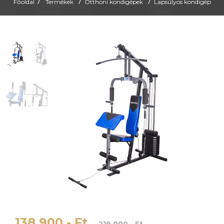
/
/
/
Főoldal
Termékek
Otthoni kondigépek
Lapsúlyos kondigép
138 900.- Ft