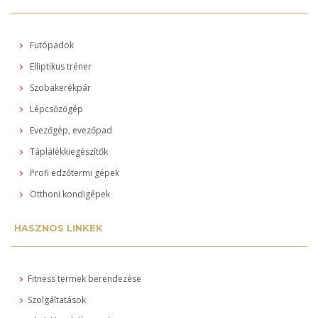
Futópadok
Elliptikus tréner
Szobakerékpár
Lépcsőzőgép
Evezőgép, evezőpad
Táplálékkiegészítők
Profi edzőtermi gépek
Otthoni kondigépek
HASZNOS LINKEK
Fitness termek berendezése
Szolgáltatások