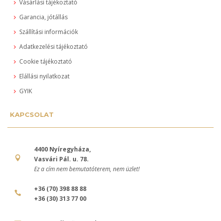
Vásárlási tájékoztató
Garancia, jótállás
Szállítási információk
Adatkezelési tájékoztató
Cookie tájékoztató
Elállási nyilatkozat
GYIK
KAPCSOLAT
4400 Nyíregyháza,
Vasvári Pál. u. 78.
Ez a cím nem bemutatóterem, nem üzlet!
+36 (70) 398 88 88
+36 (30) 313 77 00