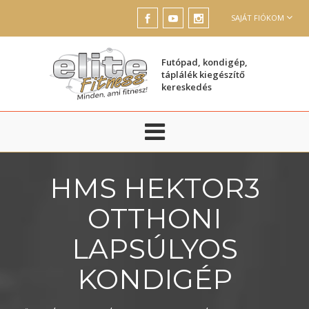
SAJÁT FIÓKOM
Futópad, kondigép,
táplálék kiegészítő
kereskedés
HMS HEKTOR3
OTTHONI
LAPSÚLYOS
KONDIGÉP