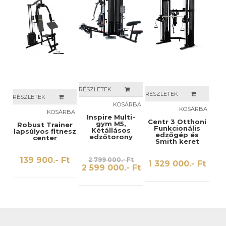
RÉSZLETEK
RÉSZLETEK
RÉSZLETEK
KOSÁRBA
KOSÁRBA
KOSÁRBA
Inspire Multi-
Centr 3 Otthoni
gym M5,
Robust Trainer
Funkcionális
Kétállásos
lapsúlyos fitnesz
edzőgép és
edzőtorony
center
Smith keret
139 900.- Ft
2 799 000.- Ft
1 329 000.- Ft
2 599 000.- Ft