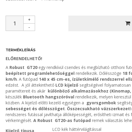
+
-
TERMÉKLEÍRÁS
ELŐRENDELHETŐ!
A
Robust GT20
egy rendkívül csendes és megbízható otthoni fu
beépített programlehetőséggel
rendelkezik. Dőlésszöge
18 
km/h
. A futópad
140 x 45 cm-es, ízületkímélő rendszerrel ell
edzést. A jól áttekinthető
LCD kijelző
segítségével folyamatosan
paramétereit és akár
különböző alkalmazásokhoz (Kinomap, F
készülék
Bluetooth hangszóróval
rendelkezik, melyen keresztül
közben. A kijelző előtti kezelő egységen a
gyorsgombok
segítség
sebességet és dőlésszöget
.
Összecsukható vázszerkezet
t
rendszeres futással javíthatja állóképességét, erősítheti izmait é
vérkeringését.
A
Robust GT20-as futópad
remek választás lehe
LCD kék háttérvilágítással
Kijelző típusa