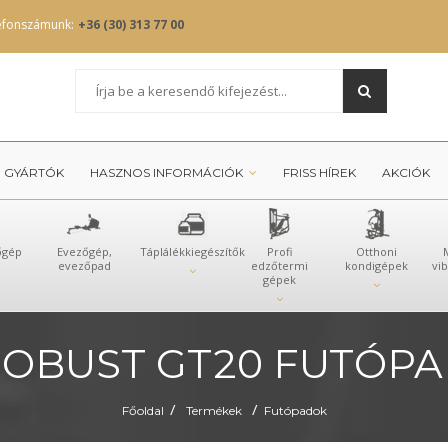
efonszámunk:
+36 (30) 313 77 00
GYÁRTÓK
HASZNOS INFORMÁCIÓK
FRISS HÍREK
AKCIÓK
őgép
Evezőgép,
Táplálékkiegészítők
Profi
Otthoni
evezőpad
edzőtermi
kondigépek
vi
gépek
OBUST GT20 FUTÓP
/
/
Főoldal
Termékek
Futópadok