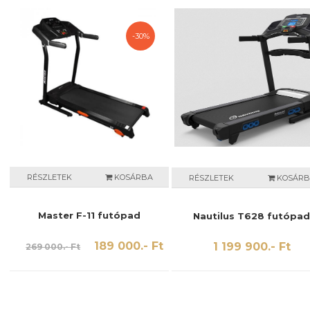
-30%
RÉSZLETEK
KOSÁRBA
RÉSZLETEK
KOSÁRB
Master F-11 futópad
Nautilus T628 futópa
189 000.- Ft
1 199 900.- Ft
269 000.- Ft