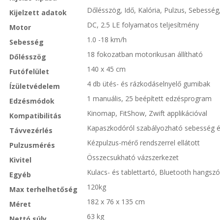
Dőlésszög, Idő, Kalória, Pulzus, Sebesség
Kijelzett adatok
DC, 2.5 LE folyamatos teljesítmény
Motor
1.0 -18 km/h
Sebesség
18 fokozatban motorikusan állítható
Dőlésszög
140 x 45 cm
Futófelület
4 db ütés- és rázkodáselnyelő gumibak
Ízületvédelem
1 manuális, 25 beépített edzésprogram
Edzésmódok
Kinomap, FitShow, Zwift applikációval
Kompatibilitás
Kapaszkodóról szabályozható sebesség é
Távvezérlés
Kézpulzus-mérő rendszerrel ellátott
Pulzusmérés
Összecsukható vázszerkezet
Kivitel
Kulacs- és tablettartó, Bluetooth hangszó
Egyéb
120kg
Max terhelhetőség
182 x 76 x 135 cm
Méret
63 kg
Nettó súly