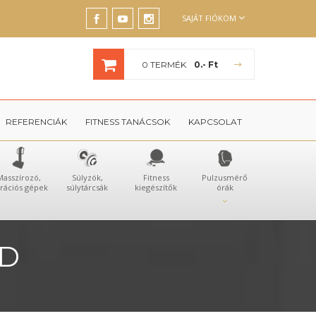
SAJÁT FIÓKOM
0 TERMÉK
0.- Ft
REFERENCIÁK
FITNESS TANÁCSOK
KAPCSOLAT
Masszírozó,
Súlyzók,
Fitness
Pulzusmérő
brációs gépek
súlytárcsák
kiegészítők
órák
AD