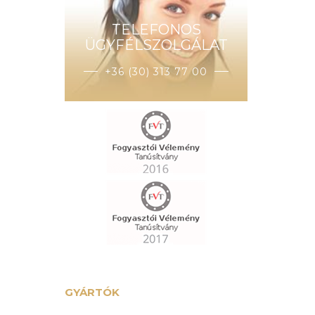
TELEFONOS
ÜGYFÉLSZOLGÁLAT
+36 (30) 313 77 00
GYÁRTÓK