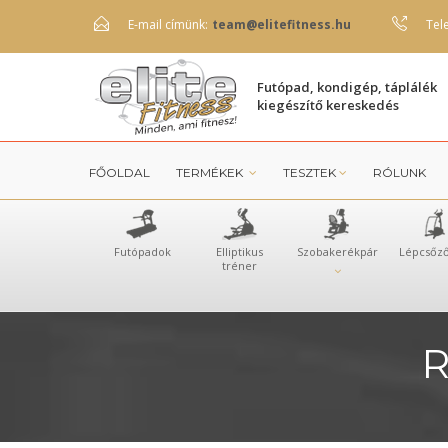
E-mail címünk:
team@elitefitness.hu
Tel
Futópad, kondigép, táplálék
kiegészítő kereskedés
FŐOLDAL
TERMÉKEK
TESZTEK
RÓLUNK
Futópadok
Elliptikus
Szobakerékpár
Lépcsőz
tréner
R