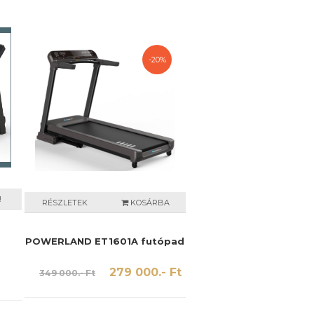
-20%
!
RÉSZLETEK
KOSÁRBA
POWERLAND ET1601A futópad
279 000.- Ft
349 000.- Ft