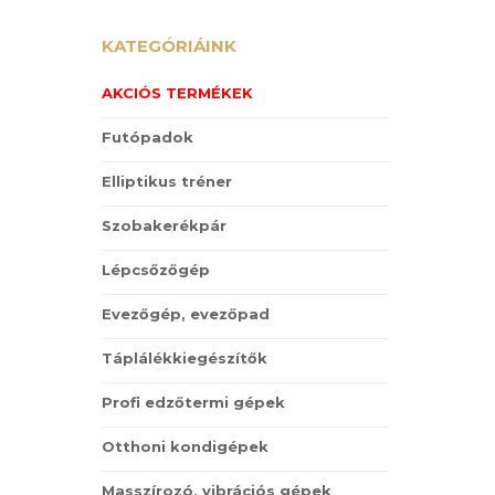
KATEGÓRIÁINK
AKCIÓS TERMÉKEK
Futópadok
Elliptikus tréner
Szobakerékpár
Lépcsőzőgép
Evezőgép, evezőpad
Táplálékkiegészítők
Profi edzőtermi gépek
Otthoni kondigépek
Masszírozó, vibrációs gépek