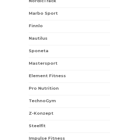
NordicTrack
Marbo Sport
Finnlo
Nautilus
Sponeta
Mastersport
Element Fitness
Pro Nutrition
TechnoGym
Z-Konzept
Steelfit
Impulse Fitness