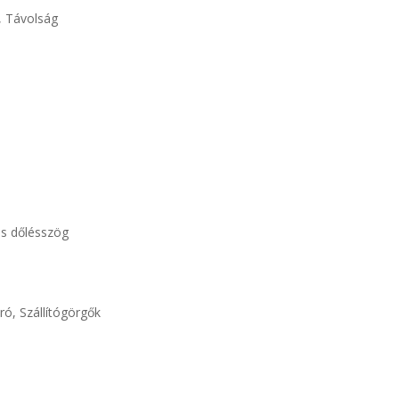
, Távolság
s dőlésszög
ró, Szállítógörgők