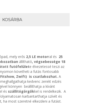
KOSÁRBA
tópad, mely erős
2,5 LE motor
ral és
25
fokozatban
állítható
, végsebessége 18
átott futófelület
e élvezetessé teszi az
 nyomon követheti a futás fontosabb
itshow, Zwift) is csatlakozhat.
A
 meghallgathatja kedvenc zenéit edzés
ével könnyen beállíthatja a kívánt
el és
szállítógörgők
kel is rendelkezik. A
s folyamatosan karbantarthatja szívét és
t, ha most szeretné elkezdeni a futást.