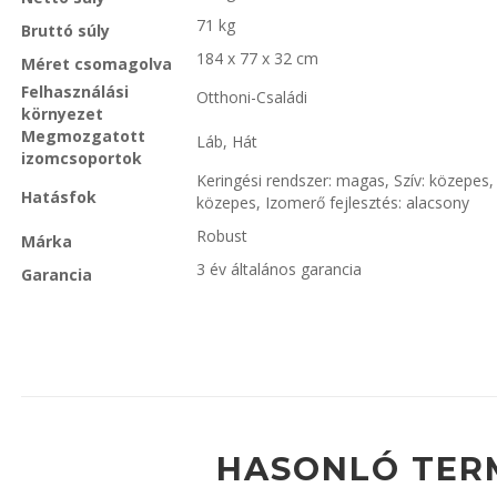
71 kg
Bruttó súly
184 x 77 x 32 cm
Méret csomagolva
Felhasználási
Otthoni-Családi
környezet
Megmozgatott
Láb, Hát
izomcsoportok
Keringési rendszer: magas, Szív: közepes
Hatásfok
közepes, Izomerő fejlesztés: alacsony
Robust
Márka
3 év általános garancia
Garancia
HASONLÓ TER