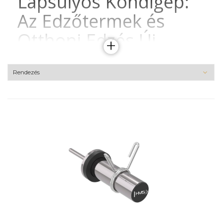
Lapsúlyos Kondigép:
Az Edzőtermek és
Otthoni Edzés Új
+
Kedvencei
Az elmúlt években egyre népszerűbbé váltak a lapsúlyos
kondigépek mind az edzőtermekben, mind az otthoni
edzésben. Ezek a gépek nemcsak az edzés hatékonyságát
növelik, hanem sokkal biztonságosabbak és
felhasználóbarátabbak is, mint hagyományos társaik.
Ebben a cikkben részletesen bemutatjuk, miért érdemes a
lapsúlyos kondigépeket választani, milyen előnyeik
vannak, és hogyan segíthetnek elérni fitneszcéljainkat.
Mi az a Lapsúlyos
Kondigép?
A lapsúlyos kondigépek olyan erőnléti edzőgépek, amelyek
beépített lapsúlyos rendszert használnak a terhelés
biztosításához. Az ilyen gépekben a súlyokat lapok
formájában helyezik el egy sorban vagy oszlopban, és a