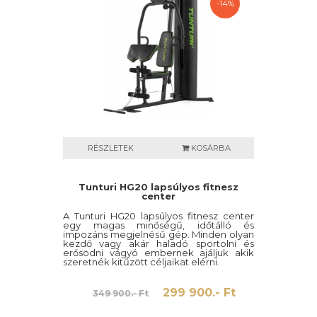
-14%
RÉSZLETEK
KOSÁRBA
Tunturi HG20 lapsúlyos fitnesz
center
A Tunturi HG20 lapsúlyos fitnesz center
egy magas minőségű, időtálló és
impozáns megjelnésű gép. Minden olyan
kezdő vagy akár haladó sportolni és
erősödni vágyó embernek ajáljuk akik
szeretnék kitűzött céljaikat elérni.
299 900.- Ft
349 900.- Ft