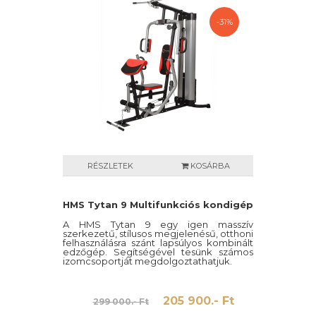
-31%
RÉSZLETEK
KOSÁRBA
HMS Tytan 9 Multifunkciós kondigép
A HMS Tytan 9 egy igen masszív
szerkezetű, stílusos megjelenésű, otthoni
felhasználásra szánt lapsúlyos kombinált
edzőgép. Segítségével tesünk számos
izomcsoportját megdolgoztathatjuk.
205 900.- Ft
299 000.- Ft