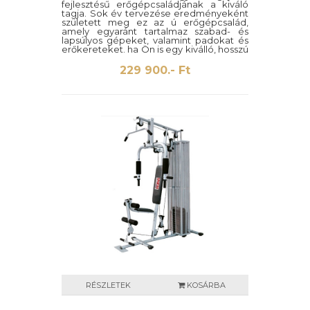
fejlesztésű erőgépcsaládjának a kiváló
tagja. Sok év tervezése eredményeként
született meg ez az ú erőgépcsalád,
amely egyaránt tartalmaz szabad- és
lapsúlyos gépeket, valamint padokat és
erőkereteket. ha Ön is egy kiválló, hosszú
éveken át tartós és megbízható
terméket keres, akkor válogasson
229 900.- Ft
kedvére a Tunturi termékek széles és
kiemelkedő kínálatából.
RÉSZLETEK
KOSÁRBA