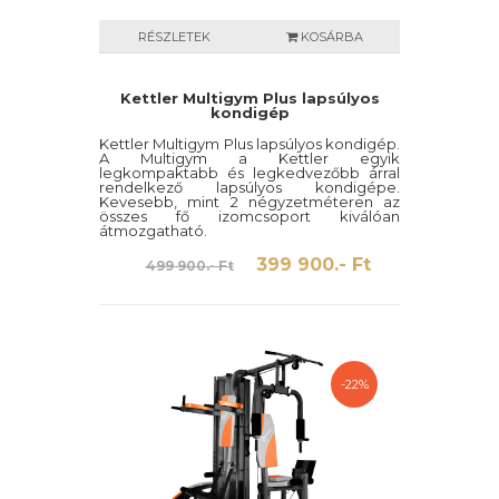
RÉSZLETEK
KOSÁRBA
Kettler Multigym Plus lapsúlyos
kondigép
Kettler Multigym Plus lapsúlyos kondigép.
A Multigym a Kettler egyik
legkompaktabb és legkedvezőbb árral
rendelkező lapsúlyos kondigépe.
Kevesebb, mint 2 négyzetméteren az
összes fő izomcsoport kiválóan
átmozgatható.
399 900.- Ft
499 900.- Ft
-22%