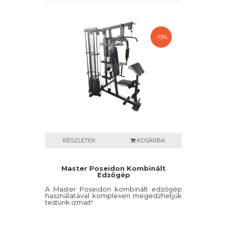
-13%
RÉSZLETEK
KOSÁRBA
Master Poseidon Kombinált
Edzőgép
A Master Poseidon kombinált edzőgép
használatával komplexen megedzhetjük
testünk izmait!