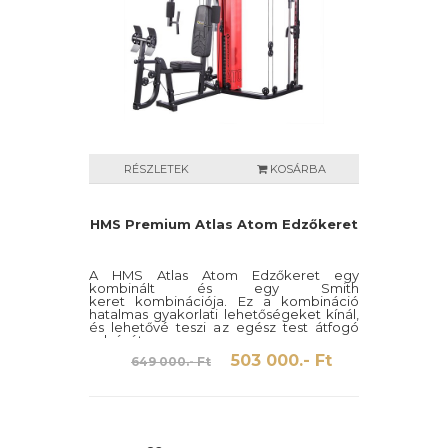
RÉSZLETEK
KOSÁRBA
HMS Premium Atlas Atom Edzőkeret
A HMS Atlas Atom Edzőkeret egy
kombinált és egy Smith
keret kombinációja. Ez a kombináció
hatalmas gyakorlati lehetőségeket kínál,
és lehetővé teszi az egész test átfogó
edzését.
503 000.- Ft
649 000.- Ft