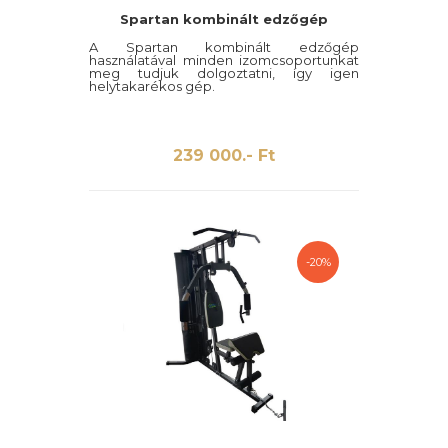
Spartan kombinált edzőgép
A Spartan kombinált edzőgép
használatával minden izomcsoportunkat
meg tudjuk dolgoztatni, így igen
helytakarékos gép.
239 000.- Ft
-20%