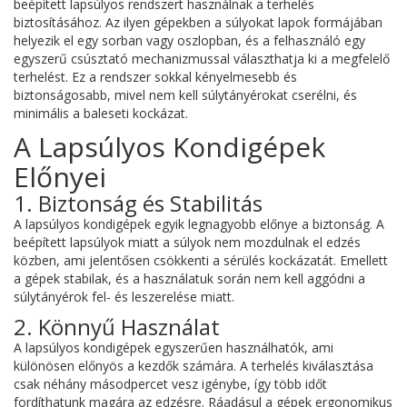
beépített lapsúlyos rendszert használnak a terhelés
biztosításához. Az ilyen gépekben a súlyokat lapok formájában
helyezik el egy sorban vagy oszlopban, és a felhasználó egy
egyszerű csúsztató mechanizmussal választhatja ki a megfelelő
terhelést. Ez a rendszer sokkal kényelmesebb és
biztonságosabb, mivel nem kell súlytányérokat cserélni, és
minimális a baleseti kockázat.
A Lapsúlyos Kondigépek
Előnyei
1. Biztonság és Stabilitás
A lapsúlyos kondigépek egyik legnagyobb előnye a biztonság. A
beépített lapsúlyok miatt a súlyok nem mozdulnak el edzés
közben, ami jelentősen csökkenti a sérülés kockázatát. Emellett
a gépek stabilak, és a használatuk során nem kell aggódni a
súlytányérok fel- és leszerelése miatt.
2. Könnyű Használat
A lapsúlyos kondigépek egyszerűen használhatók, ami
különösen előnyös a kezdők számára. A terhelés kiválasztása
csak néhány másodpercet vesz igénybe, így több időt
fordíthatunk magára az edzésre. Ráadásul a gépek ergonomikus