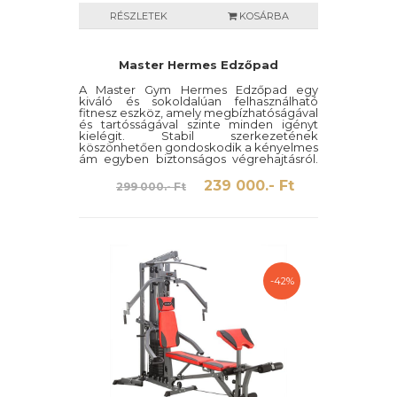
RÉSZLETEK
KOSÁRBA
Master Hermes Edzőpad
A Master Gym Hermes Edzőpad egy
kiváló és sokoldalúan felhasználható
fitnesz eszköz, amely megbízhatóságával
és tartósságával szinte minden igényt
kielégit. Stabil szerkezetének
köszönhetően gondoskodik a kényelmes
ám egyben biztonságos végrehajtásról.
A kondigépet használhatjuk mellizom
erősítésére, fekvenyomásra és a láb
239 000.- Ft
299 000.- Ft
megerősítésére is.
-42%