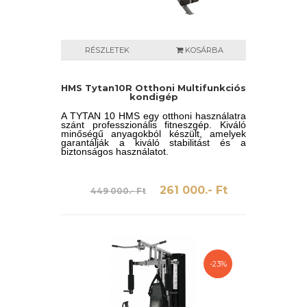
RÉSZLETEK
KOSÁRBA
HMS Tytan10R Otthoni Multifunkciós
kondigép
A TYTAN 10 HMS egy otthoni használatra
szánt professzionális fitneszgép. Kiváló
minőségű anyagokból készült, amelyek
garantálják a kiváló stabilitást és a
biztonságos használatot.
261 000.- Ft
449 000.- Ft
-23%