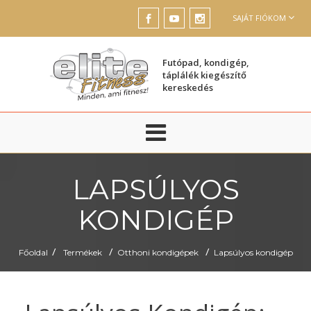
SAJÁT FIÓKOM
Futópad, kondigép,
táplálék kiegészítő
kereskedés
LAPSÚLYOS
KONDIGÉP
/
/
/
Főoldal
Termékek
Otthoni kondigépek
Lapsúlyos kondigép