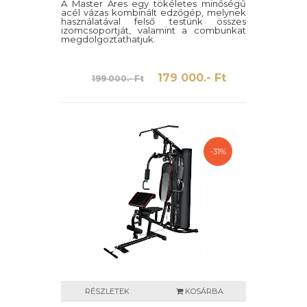
A Master Ares egy tökéletes minőségű
acél vázas kombinált edzőgép, melynek
használatával felső testünk összes
izomcsoportját, valamint a combunkat
megdolgoztathatjuk.
179 000.- Ft
199 000.- Ft
-31%
RÉSZLETEK
KOSÁRBA