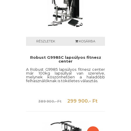
RÉSZLETEK
KOSÁRBA
Robust G9985C lapsúlyos fitnesz
center
A Robust G9985 lapsúlyos fitnesz center
már 100kg lapsúllyal van szerelve,
melynek köszönhetően a haladóbb
felhasználóknak is tökéletes választás.
299 900.- Ft
389 900.- Ft