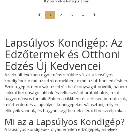
82
termék a kategóriában.
1
2
3
4
Lapsúlyos Kondigép: Az
Edzőtermek és Otthoni
Edzés Új Kedvencei
Az elmúlt években egyre népszerűbbé váltak a lapsúlyos
kondigépek mind az edzőtermekben, mind az otthoni edzésben.
Ezek a gépek nemcsak az edzés hatékonyságát növelik, hanem
sokkal biztonságosabbak és felhasználóbarátabbak is, mint
hagyományos társaik. Ebben a cikkben részletesen bemutatjuk,
miért érdemes a lapsúlyos kondigépeket választani, milyen
előnyeik vannak, és hogyan segíthetnek elérni fitneszcéljainkat.
Mi az a Lapsúlyos Kondigép?
A lapsúlyos kondigépek olyan erőnléti edzőgépek, amelyek