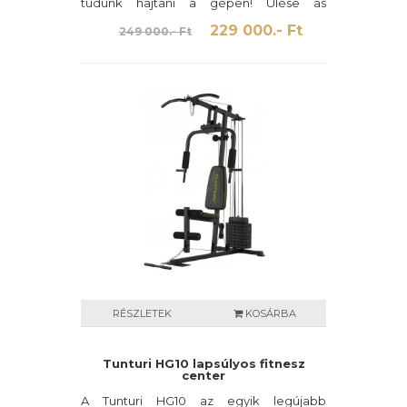
tudunk hajtani a gépen! Ülése ás
háttámlája is személyre szabható.
229 000.- Ft
249 000.- Ft
RÉSZLETEK
KOSÁRBA
Tunturi HG10 lapsúlyos fitnesz
center
A Tunturi HG10 az egyik legújabb