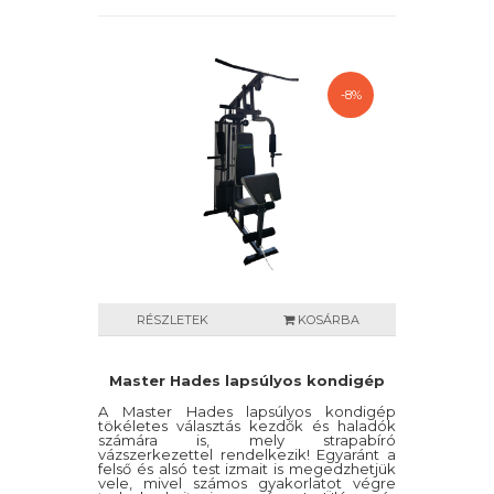
-8%
RÉSZLETEK
KOSÁRBA
Master Hades lapsúlyos kondigép
A Master Hades lapsúlyos kondigép
tökéletes választás kezdők és haladók
számára is, mely strapabíró
vázszerkezettel rendelkezik! Egyaránt a
felső és alsó test izmait is megedzhetjük
vele, mivel számos gyakorlatot végre