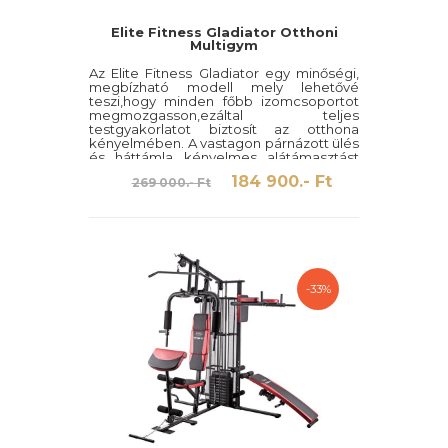
Elite Fitness Gladiator Otthoni
Multigym
Az Elite Fitness Gladiator egy minőségi,
megbízható modell mely lehetővé
teszi,hogy minden főbb izomcsoportot
megmozgasson,ezáltal teljes
testgyakorlatot biztosít az otthona
kényelmében. A vastagon párnázott ülés
és háttámla kényelmes alátámasztást
biztosít,az edzés folyamán.
184 900.- Ft
269 000.- Ft
-33%