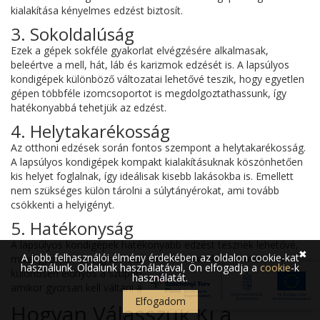
kialakítása kényelmes edzést biztosít.
3. Sokoldalúság
Ezek a gépek sokféle gyakorlat elvégzésére alkalmasak,
beleértve a mell, hát, láb és karizmok edzését is. A lapsúlyos
kondigépek különböző változatai lehetővé teszik, hogy egyetlen
gépen többféle izomcsoportot is megdolgoztathassunk, így
hatékonyabbá tehetjük az edzést.
4. Helytakarékosság
Az otthoni edzések során fontos szempont a helytakarékosság.
A lapsúlyos kondigépek kompakt kialakításuknak köszönhetően
kis helyet foglalnak, így ideálisak kisebb lakásokba is. Emellett
nem szükséges külön tárolni a súlytányérokat, ami tovább
csökkenti a helyigényt.
5. Hatékonyság
A lapsúlyos kondigépek hatékonyabb edzést tesznek lehetővé,
✖
A jobb felhasználói élmény érdekében az oldalon cookie-kat
mivel gyorsan és egyszerűen változtathatjuk a terhelést. Ez
használunk. Oldalunk használatával, Ön elfogadja a
cookie
-k
különösen előnyös a szuperszettek és körkörös edzések során,
használatát.
amikor gyorsan kell váltani a gyakorlatok között.
Elfogadom
Hogyan Válasszuk Ki a