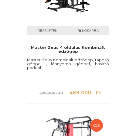
RÉSZLETEK
KOSÁRBA
Master Zeus 4 oldalas Kombinált
edzőgép
Master Zeus Kombinált edzőgép, taposó
géppel , lábnyomó géppel, hasazó
paddal
469 000.- Ft
599 000.- Ft
-22%