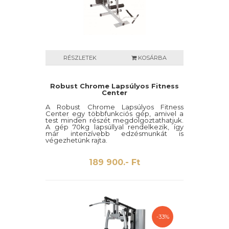
RÉSZLETEK
KOSÁRBA
Robust Chrome Lapsúlyos Fitness
Center
A Robust Chrome Lapsúlyos Fitness
Center egy többfunkciós gép, amivel a
test minden részét megdolgoztathatjuk.
A gép 70kg lapsúllyal rendelkezik, így
már intenzívebb edzésmunkát is
végezhetünk rajta.
189 900.- Ft
-33%