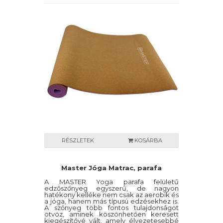
RÉSZLETEK
KOSÁRBA
Master Jóga Matrac, parafa
A MASTER Yoga parafa felületű
edzőszőnyeg egyszerű, de nagyon
hatékony kelléke nem csak az aerobik és
a jóga, hanem más típusú edzésekhez is.
A szőnyeg több fontos tulajdonságot
ötvöz, aminek köszönhetően keresett
kiegészítővé vált, amely élvezetesebbé