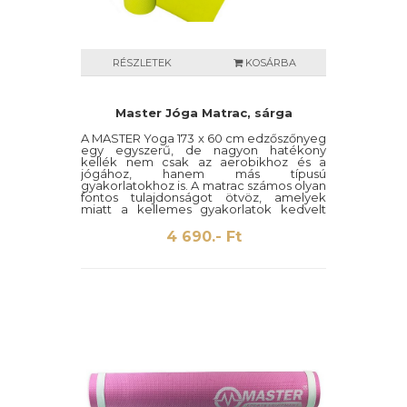
RÉSZLETEK
KOSÁRBA
Master Jóga Matrac, sárga
A MASTER Yoga 173 x 60 cm edzőszőnyeg
egy egyszerű, de nagyon hatékony
kellék nem csak az aerobikhoz és a
jógához, hanem más típusú
gyakorlatokhoz is. A matrac számos olyan
fontos tulajdonságot ötvöz, amelyek
miatt a kellemes gyakorlatok kedvelt
kellékévé válik.
4 690.- Ft