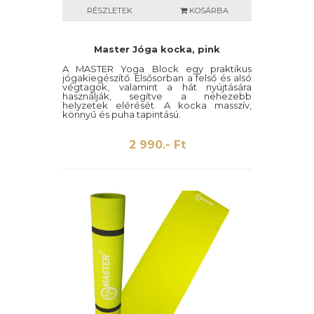
RÉSZLETEK
KOSÁRBA
Master Jóga kocka, pink
A MASTER Yoga Block egy praktikus
jógakiegészítő. Elsősorban a felső és alsó
végtagok, valamint a hát nyújtására
használják, segítve a nehezebb
helyzetek elérését. A kocka masszív,
könnyű és puha tapintású.
2 990.- Ft