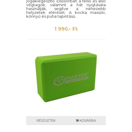
jógakiegészítő. Elsősorban a felső és alsó
végtagok, valamint a hát nyújtására
használják, segítve a nehezebb
helyzetek elérését. A kocka masszív,
könnyű és puha tapintású.
1 990.- Ft
RÉSZLETEK
KOSÁRBA