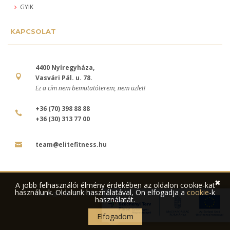
GYIK
KAPCSOLAT
4400 Nyíregyháza,
Vasvári Pál. u. 78.
Ez a cím nem bemutatóterem, nem üzlet!
+36 (70) 398 88 88
+36 (30) 313 77 00
team@elitefitness.hu
✖
A jobb felhasználói élmény érdekében az oldalon cookie-kat
használunk. Oldalunk használatával, Ön elfogadja a
cookie
-k
Copyright © 2017 Elite Fitness | Minden jog fenntartva.
használatát.
Elfogadom