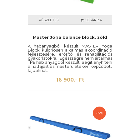
RÉSZLETEK
KOSÁRBA
Master Jóga balance block, zöld
A habanyagból készült MASTER Yoga
Block különösen alkalmas akoordináció
fejlesztésére, erősítő és rehabilitációs
gyakorlatokra. Egészségre nem ártalmas
TPE hab anyagból készült. Segít enyhíteni
a hátfájást és más területeken képződött
fájdalmat.
16 900.- Ft
-17%