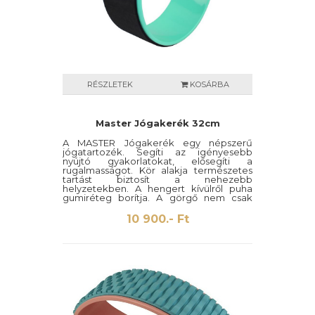
RÉSZLETEK
KOSÁRBA
Master Jógakerék 32cm
A MASTER Jógakerék egy népszerű
jógatartozék. Segíti az igényesebb
nyújtó gyakorlatokat, elősegíti a
rugalmasságot. Kör alakja természetes
tartást biztosít a nehezebb
helyzetekben. A hengert kívülről puha
gumiréteg borítja. A görgő nem csak
jógára szolgál, más sportolók is
használják, akiknek edzés előtt ki kell
10 900.- Ft
nyújtaniuk és be kell melegíteniük
izmaikat.