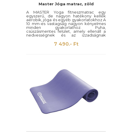
Master Jóga matrac, zöld
A MASTER Yoga fitneszmatrac egy
egyszerű, de nagyon hatékony kellék
aerobik, jóga és egyéb gyakorlatokhoz A
10 mm-es vastagság nagyon kényelmes
minden gyakorlathoz. Puha,
csúszásmentes felület, amely ellenáll a
nedvességnek és az izzadságnak
Alkalmas jógához és gimnasztikai
gyakorlatokhoz edzőtermekig Tökéletes
7 490.- Ft
lengés- és zajcsillapító 2 pántot tartalmaz