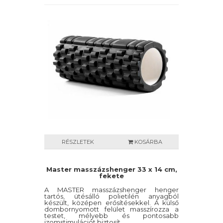
RÉSZLETEK
KOSÁRBA
Master masszázshenger 33 x 14 cm,
fekete
A MASTER masszázshenger henger
tartós, ütésálló polietilén anyagból
készült, középen erősítésekkel. A külső
dombornyomott felület masszírozza a
testet, mélyebb és pontosabb
izomstimulációt biztosít.