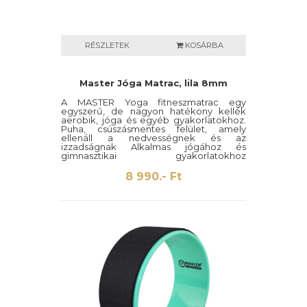
RÉSZLETEK
KOSÁRBA
Master Jóga Matrac, lila 8mm
A MASTER Yoga fitneszmatrac egy
egyszerű, de nagyon hatékony kellék
aerobik, jóga és egyéb gyakorlatokhoz.
Puha, csúszásmentes felület, amely
ellenáll a nedvességnek és az
izzadságnak Alkalmas jógához és
gimnasztikai gyakorlatokhoz
edzőtermekig Tökéletes lengés- és
zajcsillapító 2 pántot tartalmaz.
8 990.- Ft