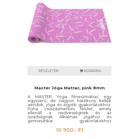
RÉSZLETEK
KOSÁRBA
Master Jóga Matrac, pink 8mm
A MASTER Yoga fitneszmatrac egy
egyszerű, de nagyon hatékony kellék
aerobik, jóga és egyéb gyakorlatokhoz.
Puha, csúszásmentes felület, amely
ellenáll a nedvességnek és az
izzadságnak Alkalmas jógához és
gimnasztikai gyakorlatokhoz
edzőtermekig Tökéletes lengés- és
zajcsillapító 2 pántot tartalmaz.
10 900.- Ft