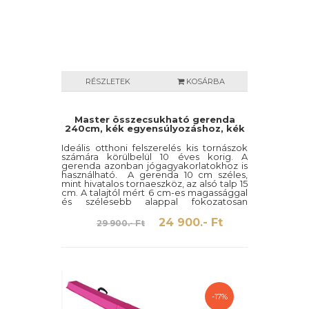
RÉSZLETEK
KOSÁRBA
Master összecsukható gerenda
240cm, kék egyensúlyozáshoz, kék
Ideális otthoni felszerelés kis tornászok
számára körülbelül 10 éves korig. A
gerenda azonban jógagyakorlatokhoz is
használható. A gerenda 10 cm széles,
mint hivatalos tornaeszköz, az alsó talp 15
cm. A talajtól mért 6 cm-es magassággal
és szélesebb alappal fokozatosan
csökkenthetik a félelmet, és önbizalmat
szerezhetnek az edzőteremben egy
24 900.- Ft
29 900.- Ft
közepes vagy nagy egyensúlyozó
gerendán való edzéshez.
-17%