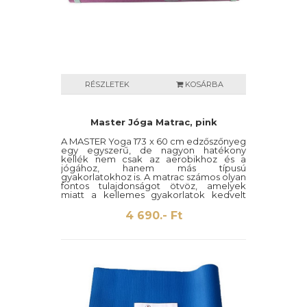
RÉSZLETEK
KOSÁRBA
Master Jóga Matrac, pink
A MASTER Yoga 173 x 60 cm edzőszőnyeg
egy egyszerű, de nagyon hatékony
kellék nem csak az aerobikhoz és a
jógához, hanem más típusú
gyakorlatokhoz is. A matrac számos olyan
fontos tulajdonságot ötvöz, amelyek
miatt a kellemes gyakorlatok kedvelt
kellékévé válik.
4 690.- Ft