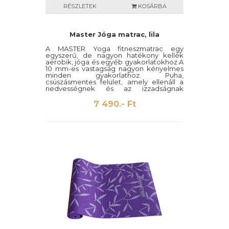
RÉSZLETEK
KOSÁRBA
Master Jóga matrac, lila
A MASTER Yoga fitneszmatrac egy
egyszerű, de nagyon hatékony kellék
aerobik, jóga és egyéb gyakorlatokhoz A
10 mm-es vastagság nagyon kényelmes
minden gyakorlathoz. Puha,
csúszásmentes felület, amely ellenáll a
nedvességnek és az izzadságnak
Alkalmas jógához és gimnasztikai
gyakorlatokhoz edzőtermekig Tökéletes
7 490.- Ft
lengés- és zajcsillapító 2 pántot tartalmaz