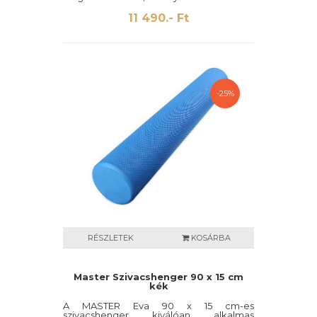
teszi a mozgást.
11 490.- Ft
-25%
RÉSZLETEK
KOSÁRBA
Master Szivacshenger 90 x 15 cm
kék
A MASTER Eva 90 x 15 cm-es
szivacshenger kiválóan alkalmas