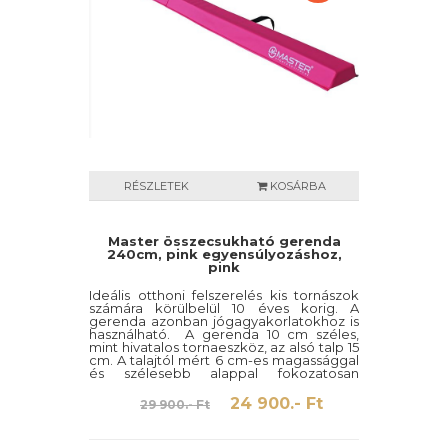
RÉSZLETEK
KOSÁRBA
Master összecsukható gerenda
240cm, pink egyensúlyozáshoz,
pink
Ideális otthoni felszerelés kis tornászok
számára körülbelül 10 éves korig. A
gerenda azonban jógagyakorlatokhoz is
használható. A gerenda 10 cm széles,
mint hivatalos tornaeszköz, az alsó talp 15
cm. A talajtól mért 6 cm-es magassággal
és szélesebb alappal fokozatosan
csökkenthetik a félelmet, és önbizalmat
szerezhetnek az edzőteremben egy
24 900.- Ft
29 900.- Ft
közepes vagy nagy egyensúlyozó
gerendán való edzéshez.