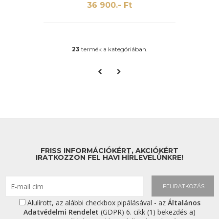
terápia, antigravitációs jóga, swing jóga,
36 900.- Ft
légi jóga, felfüggesztett jóga... Ezek mind
olyan tevékenységek elnevezései,
amelyek lehetővé teszik a jógapozíciók
levegőben való kipróbálását.
23
termék a kategóriában.
FRISS INFORMÁCIÓKÉRT, AKCIÓKÉRT
IRATKOZZON FEL HAVI HÍRLEVELÜNKRE!
FELIRATKOZÁS
Alulírott, az alábbi checkbox pipálásával - az
Általános
Adatvédelmi Rendelet
(GDPR) 6. cikk (1) bekezdés a)