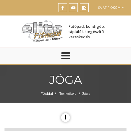
SAJÁT FIÓKOM
Futópad, kondigép,
táplálék kiegészítő
kereskedés
JÓGA
/
/
Főoldal
Termékek
Jóga
+