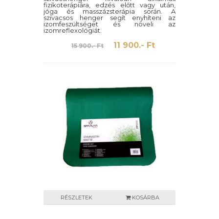
fizikoterápiára, edzés előtt vagy után,
jóga és masszázsterápia során. A
szivacsos henger segít enyhíteni az
izomfeszültséget és növeli az
izomreflexológiát.
11 900.- Ft
15 900.- Ft
RÉSZLETEK
KOSÁRBA