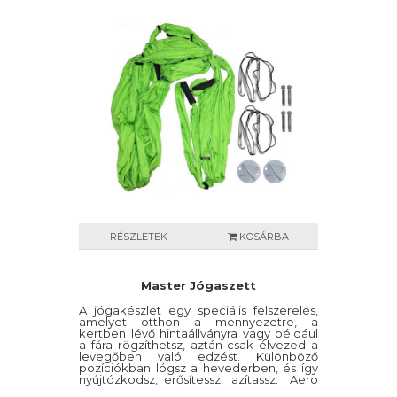
RÉSZLETEK
KOSÁRBA
Master Jógaszett
A jógakészlet egy speciális felszerelés,
amelyet otthon a mennyezetre, a
kertben lévő hintaállványra vagy például
a fára rögzíthetsz, aztán csak élvezed a
levegőben való edzést. Különböző
pozíciókban lógsz a hevederben, és így
nyújtózkodsz, erősítessz, lazítassz. Aero
jóga, repülő jóga, légy jóga, inverziós