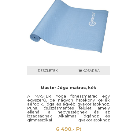
RÉSZLETEK
KOSÁRBA
Master Jóga matrac, kék
A MASTER Yoga fitneszmatrac egy
egyszerű, de nagyon hatékony kellék
aerobik, jóga és egyéb gyakorlatokhoz.
Puha, csúszásmentes felület, amely
ellenáll a nedvességnek és az
izzadságnak Alkalmas jógához és
gimnasztikai gyakorlatokhoz
edzőtermekig Tökéletes lengés- és
zajcsillapító 2 pántot tartalmaz
6 490.- Ft