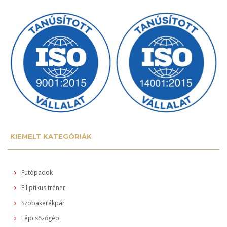
KIEMELT KATEGÓRIÁK
Futópadok
Elliptikus tréner
Szobakerékpár
Lépcsőzőgép