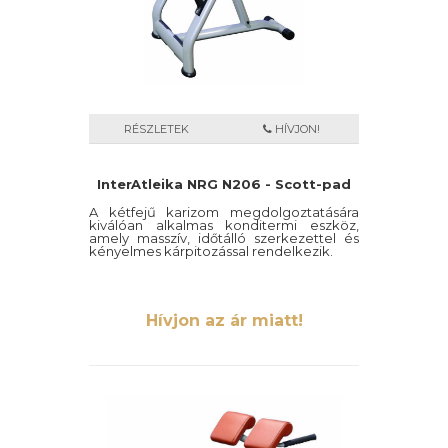
RÉSZLETEK
HÍVJON!
InterAtleika NRG N206 - Scott-pad
A kétfejű karizom megdolgoztatására
kiválóan alkalmas konditermi eszköz,
amely masszív, időtálló szerkezettel és
kényelmes kárpitozással rendelkezik.
Hívjon az ár miatt!