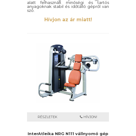
alatt felhasznált minőségi és tartós
anyagoknak stabil és időtálló gépről van
szó.
Hívjon az ár miatt!
RÉSZLETEK
HÍVJON!
InterAtleika NRG N111 vállnyomó gép