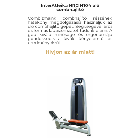
InterAtleika NRG N104 ülő
combhajlító
Combizmaink combhajlító részének
hatékony megdolgázásra használjuk az
ülő combhajlító gépet. Segitségével erős
és formás lábaizomzatot tudunk elérni. A
gép kiváló minősége és ergonómiája
gondoskodik a kiváló kényelemről és
eredményekről.
Hívjon az ár miatt!