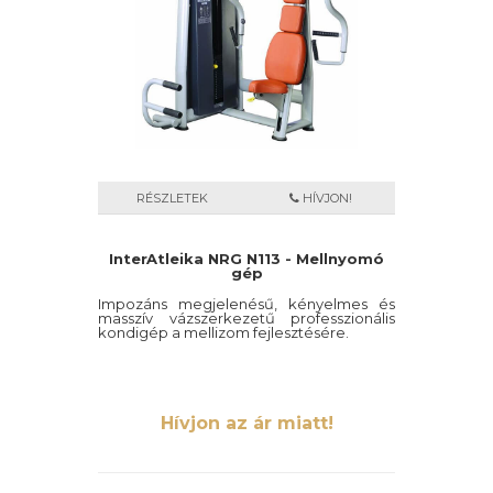
RÉSZLETEK
HÍVJON!
InterAtleika NRG N113 - Mellnyomó
gép
Impozáns megjelenésű, kényelmes és
masszív vázszerkezetű professzionális
kondigép a mellizom fejlesztésére.
Hívjon az ár miatt!