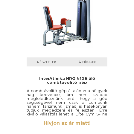
RÉSZLETEK
HÍVJON!
InterAtleika NRG N108 ülő
combtávolító gép
A combtávolító gép általában a hölgyek
nag kedvence, ám nem szabad
megfeledkeznünk arról, hogy a gép
segitségével nem csak a combunk
hanem farizmunk izmait is hatékonyan
tudjuk megedzeni és fejleszteni. Erre
kiváló választás lehet a Elite Gym S-line
nw 108 ülő combtávolító gép amely
magas minőséggel, kiváló dizájnnal
Hívjon az ár miatt!
valamint precíz mechanikával
rendelkezik.