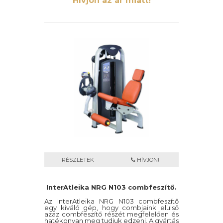
Hívjon az ár miatt!
RÉSZLETEK
HÍVJON!
InterAtleika NRG N103 combfeszítő.
Az InterAtleika NRG N103 combfeszítő
egy kiváló gép, hogy combjaink elülső
azaz combfeszítő részét megfelelően és
hatékonyan meg tudjuk edzeni. A gyártás