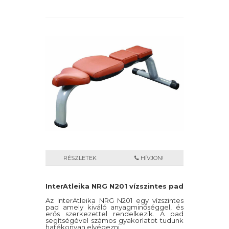
RÉSZLETEK
HÍVJON!
InterAtleika NRG N201 vízszintes pad
Az InterAtleika NRG N201 egy vízszintes
pad amely kiváló anyagminőséggel, és
erős szerkezettel rendelkezik. A pad
segítségével számos gyakorlatot tudunk
hatékonyan elvégezni.