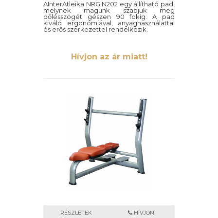
AInterAtleika NRG N202 egy állítható pad,
melynek magunk szabjuk meg
dőlésszögét gészen 90 fokig. A pad
kiváló ergonómiával, anyaghasználattal
és erős szerkezettel rendelkezik.
Hívjon az ár miatt!
RÉSZLETEK
HÍVJON!