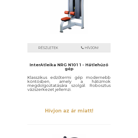
RÉSZLETEK
HÍVJON!
InterAtleika NRG N101 1 - Hátlehúzó
gép
Klasszikus edzőtermi gép modernebb
köntösben, amely a hátizmok
megdolgoztatására szolgál. Robosztus
vázszerkezet jellemzi.
Hívjon az ár miatt!