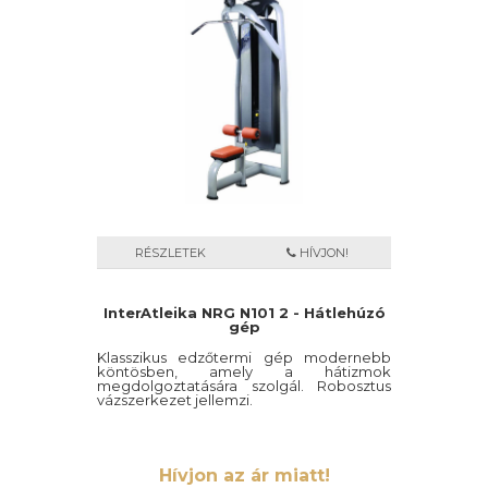
RÉSZLETEK
HÍVJON!
InterAtleika NRG N101 2 - Hátlehúzó
gép
Klasszikus edzőtermi gép modernebb
köntösben, amely a hátizmok
megdolgoztatására szolgál. Robosztus
vázszerkezet jellemzi.
Hívjon az ár miatt!