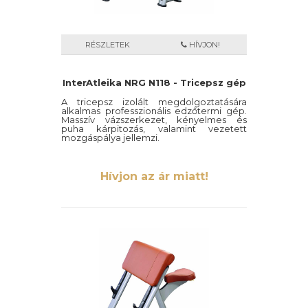
RÉSZLETEK
HÍVJON!
InterAtleika NRG N118 - Tricepsz gép
A tricepsz izolált megdolgoztatására
alkalmas professzionális edzőtermi gép.
Masszív vázszerkezet, kényelmes és
puha kárpitozás, valamint vezetett
mozgáspálya jellemzi.
Hívjon az ár miatt!