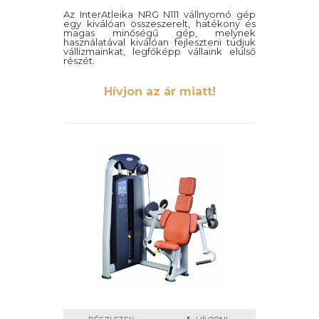
Az InterAtleika NRG N111 vállnyomó gép
egy kiválóan összeszerelt, hatékony és
magas minőségű gép, melynek
használatával kiválóan fejleszteni tudjuk
vállizmainkat, legfőképp vállaink elülső
részét.
Hívjon az ár miatt!