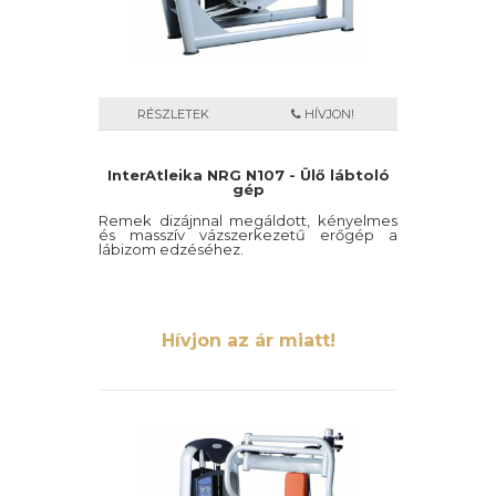
RÉSZLETEK
HÍVJON!
InterAtleika NRG N107 - Ülő lábtoló
gép
Remek dizájnnal megáldott, kényelmes
és masszív vázszerkezetű erőgép a
lábizom edzéséhez.
Hívjon az ár miatt!