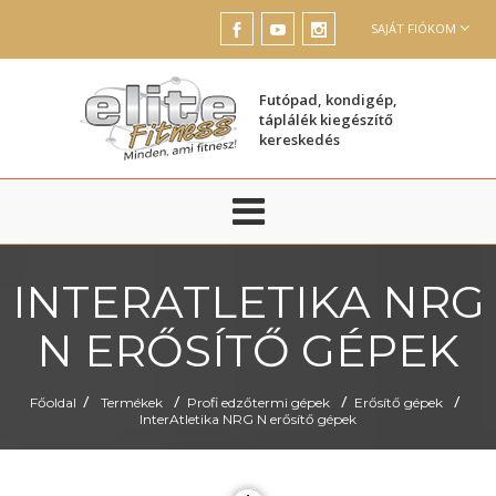
SAJÁT FIÓKOM
Futópad, kondigép,
táplálék kiegészítő
kereskedés
INTERATLETIKA NRG
N ERŐSÍTŐ GÉPEK
/
/
/
/
Főoldal
Termékek
Profi edzőtermi gépek
Erősítő gépek
InterAtletika NRG N erősítő gépek