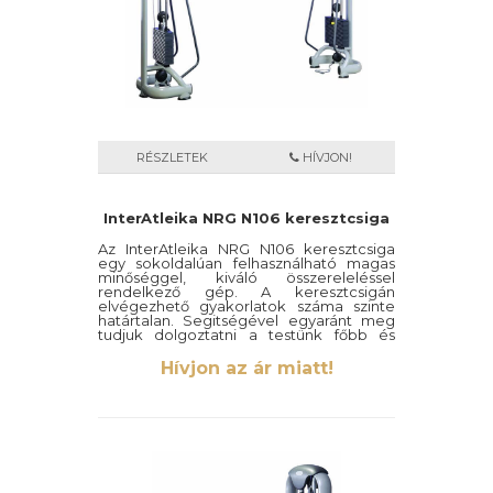
RÉSZLETEK
HÍVJON!
InterAtleika NRG N106 keresztcsiga
Az InterAtleika NRG N106 keresztcsiga
egy sokoldalúan felhasználható magas
minőséggel, kiváló összereleléssel
rendelkező gép. A keresztcsigán
elvégezhető gyakorlatok száma szinte
határtalan. Segitségével egyaránt meg
tudjuk dolgoztatni a testünk főbb és
mellékizmait is.
Hívjon az ár miatt!