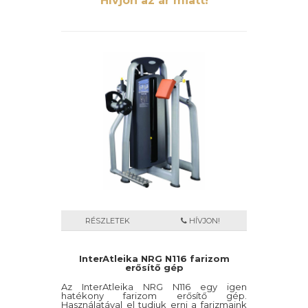
Hívjon az ár miatt!
RÉSZLETEK
HÍVJON!
InterAtleika NRG N116 farizom
erősítő gép
Az InterAtleika NRG N116 egy igen
hatékony farizom erősítő gép.
Használatával el tudjuk erni a farizmaink