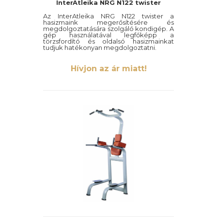
InterAtleika NRG N122 twister
Az InterAtleika NRG N122 twister a
hasizmaink megerősítésére és
megdolgoztatására szolgáló kondigép. A
gép használatával legfőképp a
törzsfordító és oldalsó hasizmainkat
tudjuk hatékonyan megdolgoztatni.
Hívjon az ár miatt!