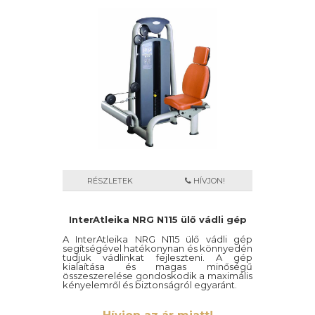
RÉSZLETEK
HÍVJON!
InterAtleika NRG N115 ülő vádli gép
A InterAtleika NRG N115 ülő vádli gép
segítségével hatékonynan és könnyedén
tudjuk vádlinkat fejleszteni. A gép
kialaítása és magas minőségű
összeszerelése gondoskodik a maximális
kényelemről és biztonságról egyaránt.