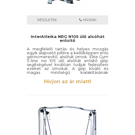
RÉSZLETEK
HÍVJON!
InterAtleika NRG N105 ülő alsóhát
erősítő
A megfelelő tartás és helyes mozgás
egyik alapvető pillére a kellőképpen erős
gerincmerevítő, alsóhát izmok. Elite Gym
S-line nw 105 ülő alsóhát erősítő gép
segítségével kiválóan tudjuk fejleszteni
ezeket az izmokat. A gép kiváló és
magas minőségű kialakításának
köszönhetően hatékony edzésben lesz
részünk.
Hívjon az ár miatt!