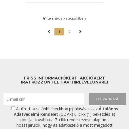
41
termék a kategóriában.
1
2
FRISS INFORMÁCIÓKÉRT, AKCIÓKÉRT
IRATKOZZON FEL HAVI HÍRLEVELÜNKRE!
FELIRATKOZÁS
Alulírott, az alábbi checkbox pipálásával - az
Általános
Adatvédelmi Rendelet
(GDPR) 6. cikk (1) bekezdés a)
pontja, továbbá a 7. cikk rendelkezése alapján -
hozzájárulok, hogy az adatkezelő a most megadott