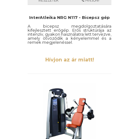
RÉSZLETEK
HÍVJON!
InterAtleika NRG N117 - Bicepsz gép
A bicepsz megdolgoztatására
kifejlesztett erőgép. Erős struktúrája az
intenzív, gyakori használatra lett tervezve,
amely ötvöződik a kényelemmel és a
remek megjelenéssel.
Hívjon az ár miatt!