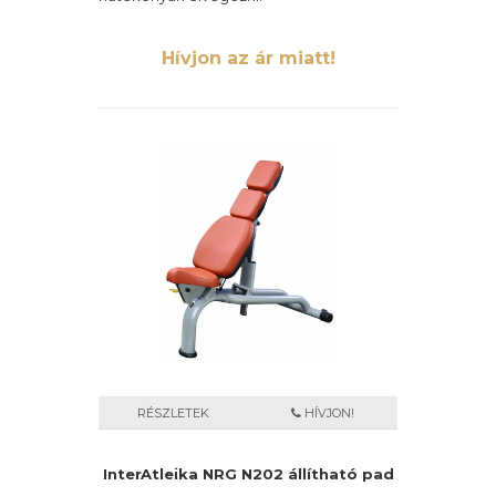
Hívjon az ár miatt!
RÉSZLETEK
HÍVJON!
InterAtleika NRG N202 állítható pad